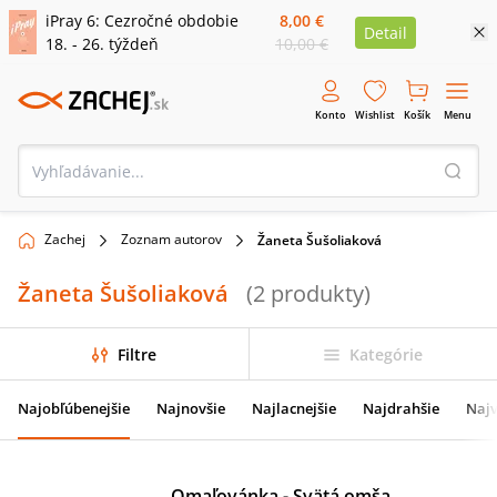
iPray 6: Cezročné obdobie
8,00 €
Detail
18. - 26. týždeň
10,00 €
Konto
Wishlist
Košík
Menu
Zachej
Zoznam autorov
Žaneta Šušoliaková
Žaneta Šušoliaková
(
2
produkty
)
Filtre
Kategórie
Najobľúbenejšie
Najnovšie
Najlacnejšie
Najdrahšie
Najv
Omaľovánka - Svätá omša