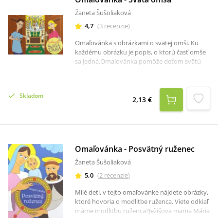
Žaneta Šušoliaková
4,7
(
3
recenzie
)
Omaľovánka s obrázkami o svätej omši. Ku
každému obrázku je popis, o ktorú časť omše
sa jedná.Omaľovánka pomôže deťom svätú
omšu spoznať tak, aby z nej mali radosť a tešili
sa na ňu.
Skladom
2,13 €
Omaľovánka - Posvätný ruženec
Žaneta Šušoliaková
5,0
(
2
recenzie
)
Milé deti, v tejto omaľovánke nájdete obrázky,
ktoré hovoria o modlitbe ruženca. Viete odkiaľ
máme modlitbu ruženca?Ježišova mama Mária