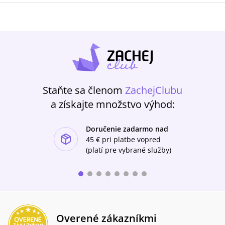
Staňte sa členom
ZachejClubu
a získajte množstvo výhod:
Doručenie zadarmo nad
ishlist-u
45 €
pri platbe vopred
(platí pre vybrané služby)
Overené zákazníkmi