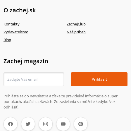
O zachej.sk
Kontakty
ZachejClub
Vydavateľstvo
Náš príbeh
Blog
Zachej magazín
Prihlásiť
Prihláste sa do newslettra a získajte pravidelné informácie o super
ponukách, akciách a zľavách. Zo zasielania sa môžete kedykoľvek
odhlásiť.