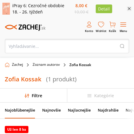
iPray 6: Cezročné obdobie
8,00 €
Detail
18. - 26. týždeň
10,00 €
Konto
Wishlist
Košík
Menu
Zachej
Zoznam autorov
Zofia Kossak
Zofia Kossak
(
1
produkt
)
Filtre
Kategórie
Najobľúbenejšie
Najnovšie
Najlacnejšie
Najdrahšie
Najv
Už len 8 ks