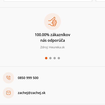
100.00% zákazníkov
nás odporúča
Zdroj: Heureka.sk
0850 999 500
zachej@zachej.sk