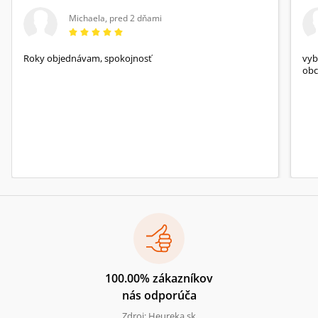
Michaela
,
pred 2 dňami
Roky objednávam, spokojnosť
vyb
obc
100.00% zákazníkov
nás odporúča
Zdroj: Heureka.sk