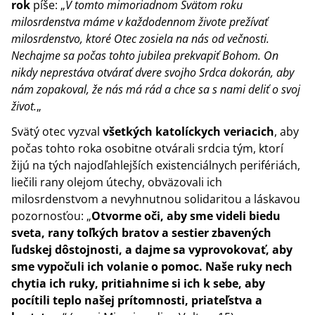
rok
píše: „
V tomto mimoriadnom Svätom roku
milosrdenstva máme v každodennom živote prežívať
milosrdenstvo, ktoré Otec zosiela na nás od večnosti.
Nechajme sa počas tohto jubilea prekvapiť Bohom. On
nikdy neprestáva otvárať dvere svojho Srdca dokorán, aby
nám zopakoval, že nás má rád a chce sa s nami deliť o svoj
život.
„
Svätý otec vyzval
všetkých katolíckych veriacich
, aby
počas tohto roka osobitne otvárali srdcia tým, ktorí
žijú na tých najodľahlejších existenciálnych perifériách,
liečili rany olejom útechy, obväzovali ich
milosrdenstvom a nevyhnutnou solidaritou a láskavou
pozornosťou: „
Otvorme oči, aby sme videli biedu
sveta, rany toľkých bratov a sestier zbavených
ľudskej dôstojnosti, a dajme sa vyprovokovať, aby
sme vypočuli ich volanie o pomoc. Naše ruky nech
chytia ich ruky, pritiahnime si ich k sebe, aby
pocítili teplo našej prítomnosti, priateľstva a