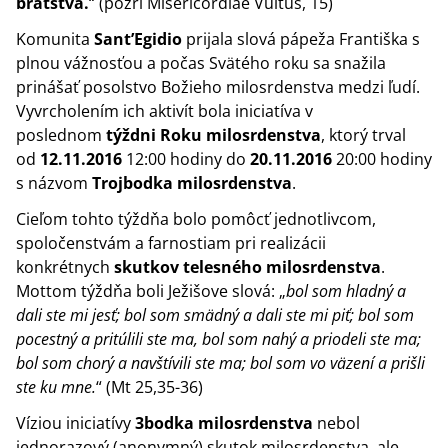
bratstva.
“ (pozri Misericordiae Vultus, 15)
Komunita
Sant’Egidio
prijala slová pápeža Františka s
plnou vážnosťou a počas Svätého roku sa snažila
prinášať posolstvo Božieho milosrdenstva medzi ľudí.
Vyvrcholením ich aktivít bola iniciatíva v
poslednom
týždni Roku milosrdenstva
, ktorý trval
od
12.11.2016
12:00 hodiny do
20.11.2016
20:00 hodiny
s názvom
Trojbodka milosrdenstva
.
Cieľom tohto týždňa bolo pomôcť jednotlivcom,
spoločenstvám a farnostiam pri realizácii
konkrétnych
skutkov telesného milosrdenstva
.
Mottom týždňa boli Ježišove slová: „
bol som hladný a
dali ste mi jesť; bol som smädný a dali ste mi piť; bol som
pocestný a pritúlili ste ma, bol som nahý a priodeli ste ma;
bol som chorý a navštívili ste ma; bol som vo väzení a prišli
ste ku mne.
“ (Mt 25,35-36)
Víziou iniciatívy
3bodka milosrdenstva
nebol
jednorazový (anonymný) skutok milosrdenstva, ale