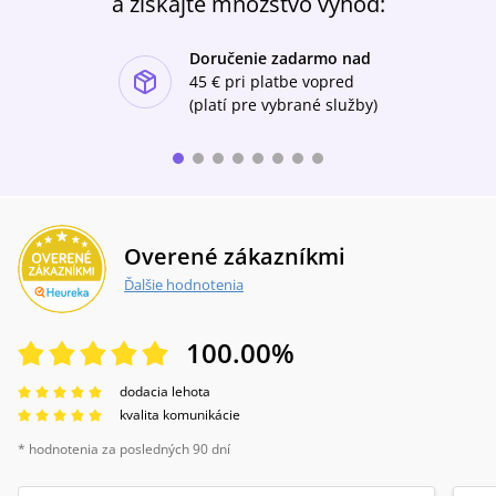
a získajte množstvo výhod:
Doručenie zadarmo nad
ishlist-u
45 €
pri platbe vopred
(platí pre vybrané služby)
Overené zákazníkmi
Ďalšie hodnotenia
100.00
%
dodacia lehota
kvalita komunikácie
* hodnotenia za posledných 90 dní