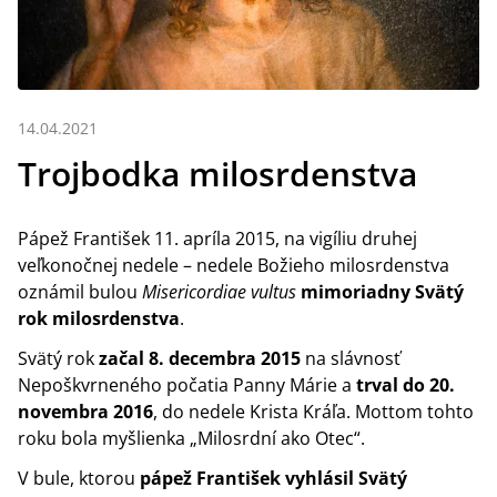
14.04.2021
Trojbodka milosrdenstva
Pápež František 11. apríla 2015, na vigíliu druhej
veľkonočnej nedele – nedele Božieho milosrdenstva
oznámil bulou
Misericordiae vultus
mimoriadny Svätý
rok milosrdenstva
.
Svätý rok
začal 8. decembra 2015
na slávnosť
Nepoškvrneného počatia Panny Márie a
trval do 20.
novembra 2016
, do nedele Krista Kráľa. Mottom tohto
roku bola myšlienka „Milosrdní ako Otec“.
V bule, ktorou
pápež František vyhlásil Svätý