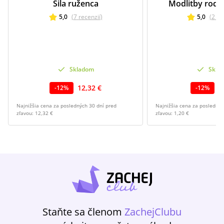
Sila ruženca
Modlitby rodič
5,0
(
7
recenzií
)
5,0
(
2
re
Skladom
Skla
12,32 €
1
-
12
%
-
12
%
Najnižšia cena za posledných 30 dní pred
Najnižšia cena za poslednýc
zľavou:
12,32 €
zľavou:
1,20 €
Staňte sa členom
ZachejClubu