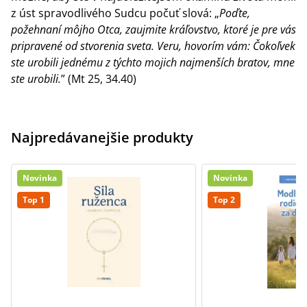
z úst spravodlivého Sudcu počuť slová: „
Poďte,
požehnaní môjho Otca, zaujmite kráľovstvo, ktoré je pre vás
pripravené od stvorenia sveta. Veru, hovorím vám: Čokoľvek
ste urobili jednému z týchto mojich najmenších bratov, mne
ste urobili.
” (Mt 25, 34.40)
Najpredávanejšie produkty
Novinka
Novinka
Top 1
Top 2