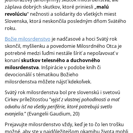
záplava dobrých skutkov, ktoré priniesli „
malú
revolúciu
“ nežnosti a solidarity do všetkých miest
Slovenska, ktorá neskončila posledným dňom Svätého
roku.
Božie milosrdenstvo
je nadčasové a hoci Svätý rok
skončil, myšlienku a povedomie Milosrdného Otca je
potrebné medzi ľuďmi nestále šíriť a nepoľavovať v
konaní
skutkov telesného a duchovného
milosrdenstva
. Inšpirácie v podobe kníh či
devocionálií s tématikou Božieho
milosrdenstva môžete nájsť kdekoľvek.
Svätý rok milosrdenstva bol pre slovenskú i svetovú
Cirkev príležitosťou “
vyjsť z vlastnej pohodlnosti a mať
odvahu ísť na všetky periférie, ktoré potrebujú svetlo
evanjelia.
” (Evangelii Gaudium, 20)
Prejavujte milosrdenstvo vždy, keď je to čo len trošku
možné, aby ste v najdôležitejšom okamihu života mohli