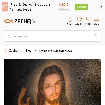
iPray 6: Cezročné obdobie
8,80 €
Detail
18. - 26. týždeň
10,00 €
Konto
Wishlist
Košík
Menu
Zachej
Blog
Trojbodka milosrdenstva