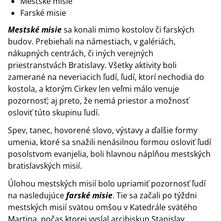
Mestské misie
Farské misie
Mestské misie
sa konali mimo kostolov či farských
budov. Prebiehali na námestiach, v galériách,
nákupných centrách, či iných verejných
priestranstvách Bratislavy. Všetky aktivity boli
zamerané na neveriacich ľudí, ľudí, ktorí nechodia do
kostola, a ktorým Cirkev len veľmi málo venuje
pozornosť; aj preto, že nemá priestor a možnosť
osloviť túto skupinu ľudí.
Spev, tanec, hovorené slovo, výstavy a ďalšie formy
umenia, ktoré sa snažili nenásilnou formou osloviť ľudí
posolstvom evanjelia, boli hlavnou náplňou mestských
bratislavských misií.
Úlohou mestských misií bolo upriamiť pozornosť ľudí
na nasledujúce
farské misie
. Tie sa začali po týždni
mestských misií svätou omšou v Katedrále svätého
Martina, počas ktorej vyslal arcibiskup Stanislav