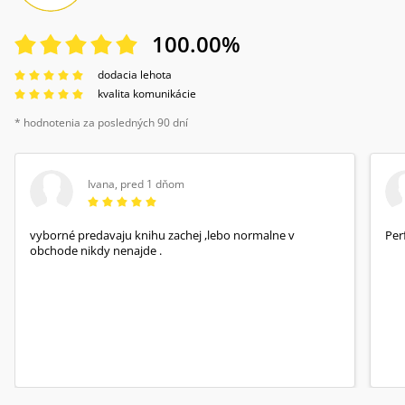
100.00
%
dodacia lehota
kvalita komunikácie
* hodnotenia za posledných 90 dní
Ivana
,
pred 1 dňom
vyborné predavaju knihu zachej ,lebo normalne v
Per
obchode nikdy nenajde .