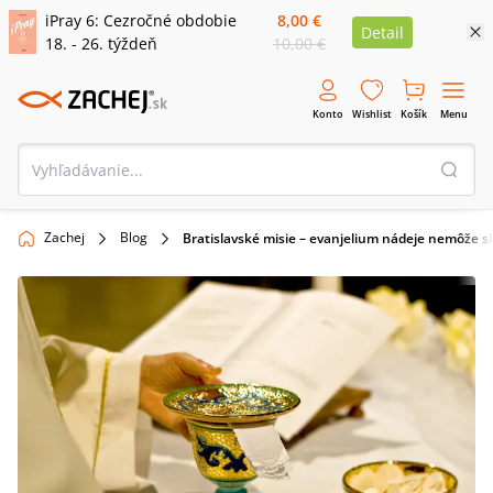
iPray 6: Cezročné obdobie
8,00 €
Detail
18. - 26. týždeň
10,00 €
Konto
Wishlist
Košík
Menu
Zachej
Blog
Bratislavské misie – evanjelium nádeje nemôže s