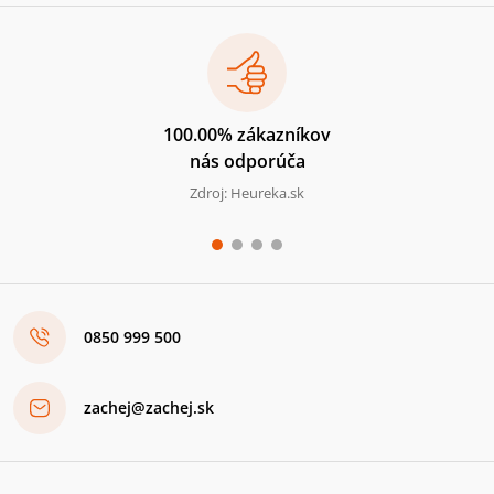
100.00% zákazníkov
nás odporúča
Zdroj: Heureka.sk
0850 999 500
zachej@zachej.sk