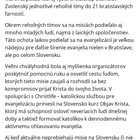
Zvolenský jednotlivé rehoľné tímy do 21 bratislavských
farností.
Okrem rehoľných tímov sa na misiách podieľalo aj
mnoho mladých ľudí, najmä z laických spoločenstiev.
Táto ochota laikov podieľať sa na evanjelizácií je veľkou
nádejou pre ďalšie šírenie evanjelia nielen v Bratislave,
ale po celom Slovensku.
Veľmi chvályhodná bola aj myšlienka organizátorov
poskytnúť pomocnú ruku a osvetliť cestu ľuďom,
ktorých tieto misie zaujali a rozhodli sa bez
kompromisov prijať Krista do svojho života. V
spolupráci s Christlife – katolíckou službou pre
evanjelizáciu priniesli na Slovensko kurz Objav Krista,
ktorý má schopnosť osloviť neveriacich ľudí dnešnej
doby a taktiež formovať katolíkov k dennodennému
aktívnemu ohlasovaniu evanjelia.
Aj keď aktuálne neprebiehajú misie na Slovensku či nie