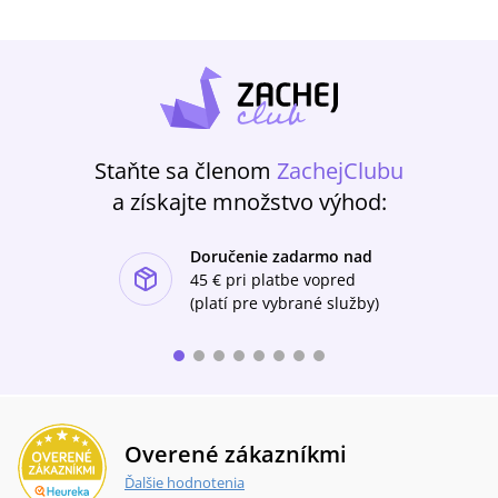
Staňte sa členom
ZachejClubu
a získajte množstvo výhod:
Doručenie zadarmo nad
ishlist-u
45 €
pri platbe vopred
(platí pre vybrané služby)
Overené zákazníkmi
Ďalšie hodnotenia