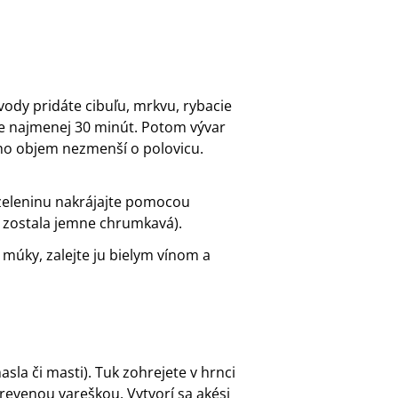
 vody pridáte cibuľu, mrkvu, rybacie
te najmenej 30 minút. Potom vývar
eho objem nezmenší o polovicu.
 zeleninu nakrájajte pomocou
by zostala jemne chrumkavá).
múky, zalejte ju bielym vínom a
asla či masti). Tuk zohrejete v hrnci
revenou vareškou. Vytvorí sa akési