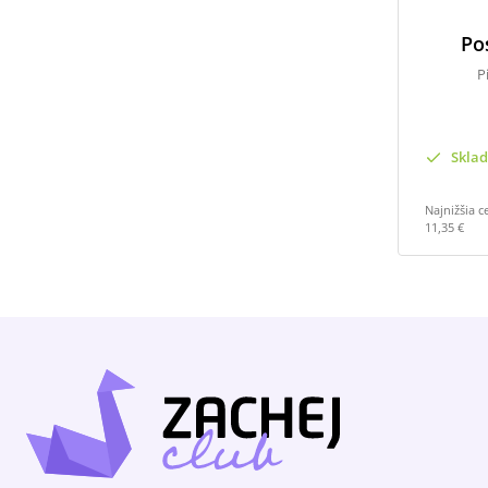
Po
P
Skla
Najnižšia c
11,35 €