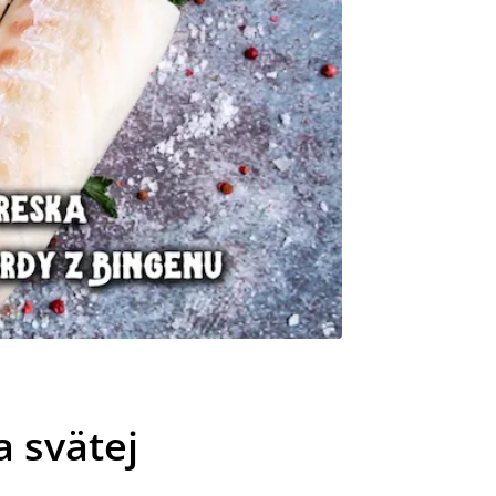
a svätej