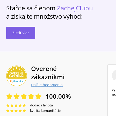
Staňte sa členom
ZachejClubu
a získajte množstvo výhod:
Zistiť viac
Overené
zákazníkmi
Ďalšie hodnotenia
vy
100.00
%
no
dodacia lehota
kvalita komunikácie