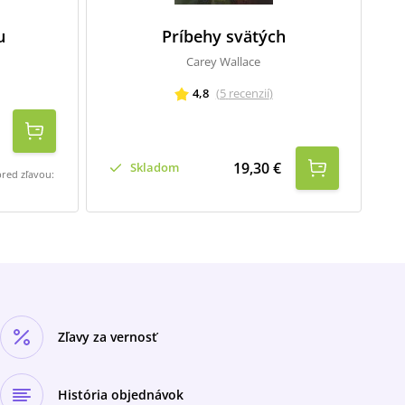
u
Príbehy svätých
Carey Wallace
4,8
(
5
recenzií
)
19,30 €
Skladom
pred zľavou:
Zľavy za vernosť
História objednávok