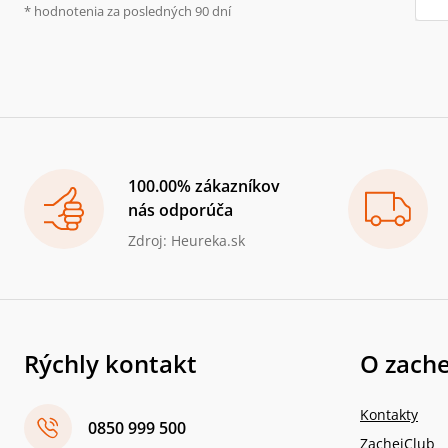
* hodnotenia za posledných 90 dní
100.00% zákazníkov
nás odporúča
Zdroj: Heureka.sk
Rýchly kontakt
O zache
Kontakty
0850 999 500
ZachejClub