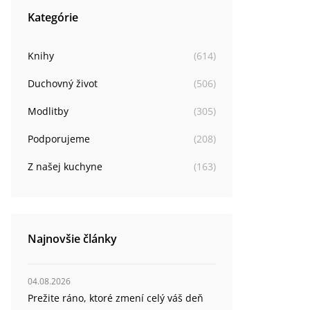
Kategórie
Knihy
(
614
)
Duchovný život
(
506
)
Modlitby
(
305
)
Podporujeme
(
208
)
Z našej kuchyne
(
163
)
Najnovšie články
04.08.2026
Prežite ráno, ktoré zmení celý váš deň