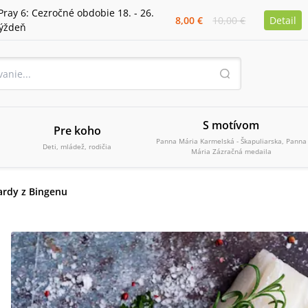
Pray 6: Cezročné obdobie 18. - 26.
8,00 €
10,00 €
Detail
týždeň
S motívom
Pre koho
Panna Mária Karmelská - Škapuliarska, Panna
Deti, mládež, rodičia
Mária Zázračná medaila
ardy z Bingenu