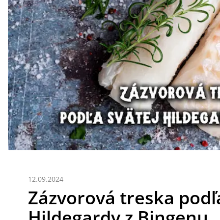
12.09.2024
Zázvorová treska podľ
Hildegardy z Bingenu