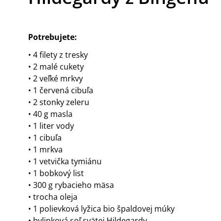
Potrebujete:
• 4 filety z tresky
• 2 malé cukety
• 2 veľké mrkvy
• 1 červená cibuľa
• 2 stonky zeleru
• 40 g masla
• 1 liter vody
• 1 cibuľa
• 1 mrkva
• 1 vetvička tymiánu
• 1 bobkový list
• 300 g rybacieho mäsa
• trocha oleja
• 1 polievková lyžica bio špaldovej múky
• bylinková soľ svätej Hildegardy