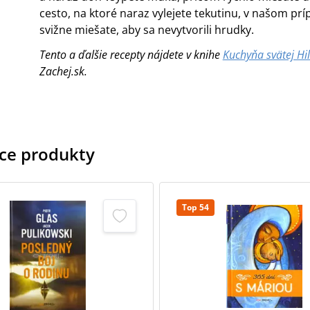
cesto, na ktoré naraz vylejete tekutinu, v našom prí
svižne miešate, aby sa nevytvorili hrudky.
Tento a ďalšie recepty nájdete v knihe
Kuchyňa svätej Hi
Zachej.sk.
ace produkty
Top 54