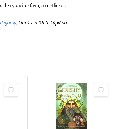
pade rybaciu šťavu, a metličkou
ldegardy
, ktorú si môžete kúpiť na
T