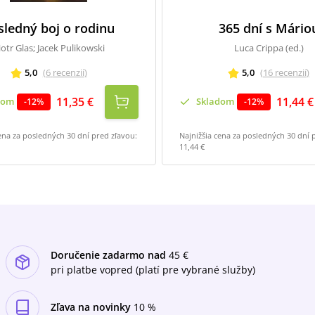
sledný boj o rodinu
365 dní s Mário
iotr Glas; Jacek Pulikowski
Luca Crippa (ed.)
5,0
(
6
recenzií
)
5,0
(
16
recenzií
)
11,35 €
11,44 €
dom
Skladom
-
12
%
-
12
%
ena za posledných 30 dní pred zľavou:
Najnižšia cena za posledných 30 dní 
11,44 €
Doručenie zadarmo nad
45 €
pri platbe vopred (platí pre vybrané služby)
Zľava na novinky
10 %