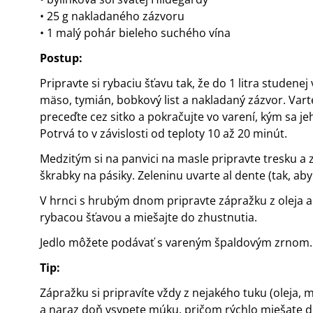
• 25 g nakladaného zázvoru
• 1 malý pohár bieleho suchého vína
Postup:
Pripravte si rybaciu šťavu tak, že do 1 litra studenej
mäso, tymián, bobkový list a nakladaný zázvor. Var
preceďte cez sitko a pokračujte vo varení, kým sa j
Potrvá to v závislosti od teploty 10 až 20 minút.
Medzitým si na panvici na masle pripravte tresku a
škrabky na pásiky. Zeleninu uvarte al dente (tak, a
V hrnci s hrubým dnom pripravte zápražku z oleja a 
rybacou šťavou a miešajte do zhustnutia.
Jedlo môžete podávať s vareným špaldovým zrnom.
Tip:
Zápražku si pripravíte vždy z nejakého tuku (oleja, m
a naraz doň vsypete múku, pričom rýchlo miešate d