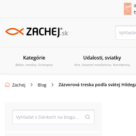
i
Kategórie
Udalosti, sviatky
Biblie, romány, životopisy
Krst, Sviatosť manželstva, Narodeniny
Zázvorová treska podľa svätej Hildeg
Zachej
Blog