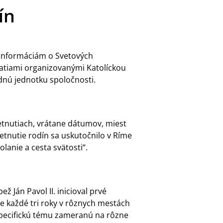
ín
informáciám o Svetových
atiami organizovanými Katolíckou
adnú jednotku spoločnosti.
etnutiach, vrátane dátumov, miest
etnutie rodín sa uskutočnilo v Ríme
lanie a cesta svätosti“.
ž Ján Pavol II. inicioval prvé
e každé tri roky v rôznych mestách
špecifickú tému zameranú na rôzne