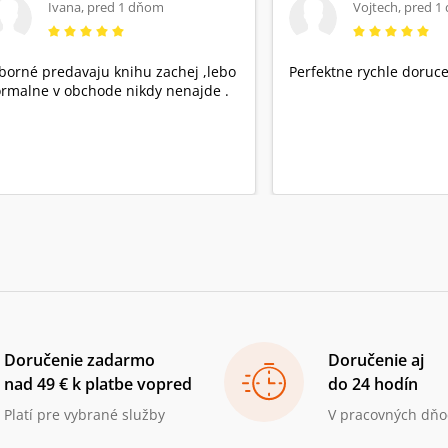
Ivana
,
pred 1 dňom
Vojtech
,
pred 1
borné predavaju knihu zachej ,lebo
Perfektne rychle doruce
rmalne v obchode nikdy nenajde .
Doručenie zadarmo
Doručenie aj
nad 49 € k platbe vopred
do 24 hodín
Platí pre vybrané služby
V pracovných dňo