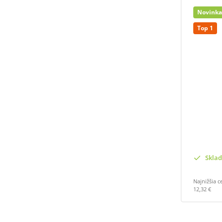
Novinka
Top 1
Skla
Najnižšia c
12,32 €