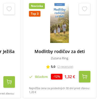
Novinka
T
Top 3
r Ježiša
Modlitby rodičov za deti
Zuzana Ring
5,0
(
2
recenzie
)
1,32 €
Skladom
-
12
%
Najnižšia cena za posledných 30 dní pred zľavou:
Na
1,20 €
3,0
pred zľavou: