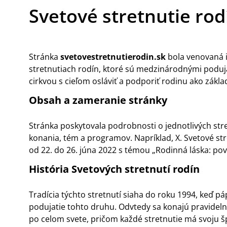
Svetové stretnutie rod
Stránka
svetovestretnutierodin.sk
bola venovaná 
stretnutiach rodín, ktoré sú medzinárodnými poduj
cirkvou s cieľom osláviť a podporiť rodinu ako zákl
Obsah a zameranie stránky
Stránka poskytovala podrobnosti o jednotlivých str
konania, tém a programov. Napríklad, X. Svetové str
od 22. do 26. júna 2022 s témou „Rodinná láska: povo
História Svetových stretnutí rodín
Tradícia týchto stretnutí siaha do roku 1994, keď pápe
podujatie tohto druhu. Odvtedy sa konajú pravideln
po celom svete, pričom každé stretnutie má svoju 