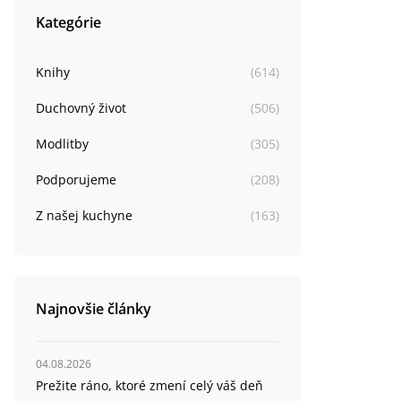
Kategórie
Knihy
(
614
)
Duchovný život
(
506
)
Modlitby
(
305
)
Podporujeme
(
208
)
Z našej kuchyne
(
163
)
Najnovšie články
04.08.2026
Prežite ráno, ktoré zmení celý váš deň