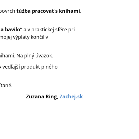
 povrch
túžba pracovať s knihami
.
a bavilo“
a v praktickej sfére pri
ojej výplaty končil v
nihami. Na plný úväzok.
y vedľajší produkt plného
ítané.
Zuzana Ring,
Zachej.sk