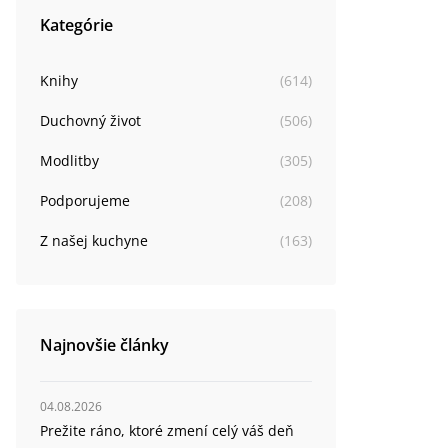
Kategórie
Knihy
(
614
)
Duchovný život
(
506
)
Modlitby
(
305
)
Podporujeme
(
208
)
Z našej kuchyne
(
163
)
Najnovšie články
04.08.2026
Prežite ráno, ktoré zmení celý váš deň