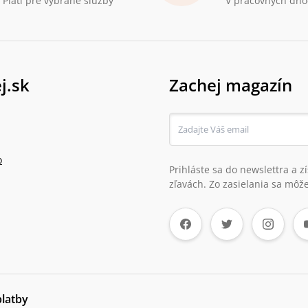
Platí pre vybrané služby
V pracovných dňo
j.sk
Zachej magazín
o
Prihláste sa do newslettra a 
zľavách. Zo zasielania sa môže
platby