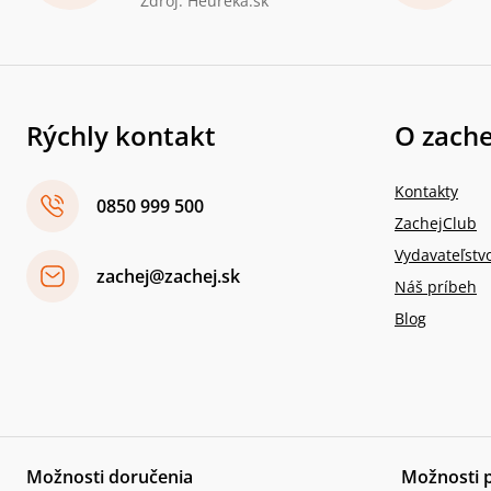
Zdroj: Heureka.sk
Rýchly kontakt
O zache
Kontakty
0850 999 500
ZachejClub
Vydavateľstv
zachej@zachej.sk
Náš príbeh
Blog
Možnosti doručenia
Možnosti 