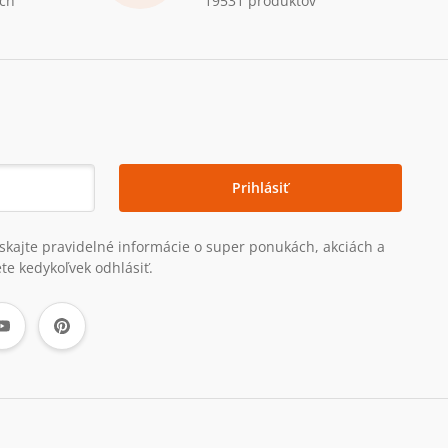
ch
19531 produktov
Prihlásiť
získajte pravidelné informácie o super ponukách, akciách a
te kedykoľvek odhlásiť.