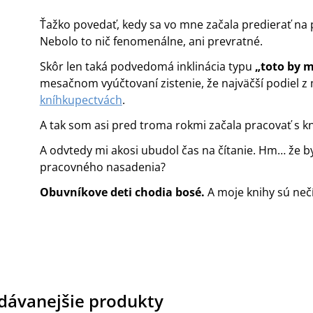
Ťažko povedať, kedy sa vo mne začala predierať na
Nebolo to nič fenomenálne, ani prevratné.
Skôr len taká podvedomá inklinácia typu
„toto by m
mesačnom vyúčtovaní zistenie, že najväčší podiel z m
kníhkupectvách
.
A tak som asi pred troma rokmi začala pracovať s k
A odvtedy mi akosi ubudol čas na čítanie. Hm… že b
pracovného nasadenia?
Obuvníkove deti chodia bosé.
A moje knihy sú neč
dávanejšie produkty