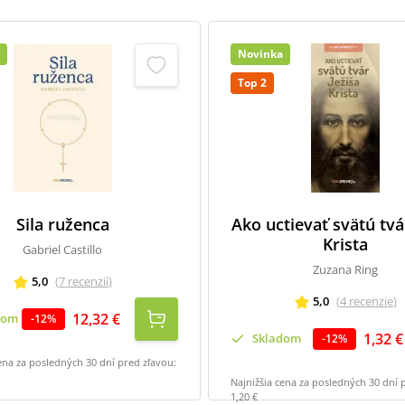
Novinka
Top 2
Sila ruženca
Ako uctievať svätú tvá
Krista
Gabriel Castillo
Zuzana Ring
5,0
(
7
recenzií
)
5,0
(
4
recenzie
)
12,32 €
dom
-
12
%
1,32 €
Skladom
-
12
%
ena za posledných 30 dní pred zľavou:
Najnižšia cena za posledných 30 dní 
1,20 €