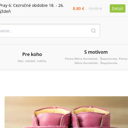
Pray 6: Cezročné obdobie 18. - 26.
8,80 €
10,00 €
Detail
týždeň
S motívom
Pre koho
Panna Mária Karmelská - Škapuliarska, Panna
Deti, mládež, rodičia
Mária Karmelská - Škapuliarska