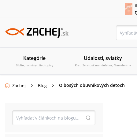
i
Kategórie
Udalosti, sviatky
Biblie, romány, životopisy
Krst, Sviatosť manželstva, Narodeniny
O bosých obuvníkových deťoch
Zachej
Blog