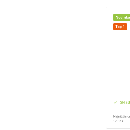
Novinka
Top 1
Skla
Najnižšia c
12,32 €