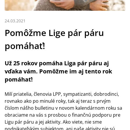
24.03.2021
Pomôžme Lige pár páru
pomáhať!
Už 25 rokov pomáha Liga pár páru aj
vďaka vám. Pomôžme im aj tento rok
pomáhať!
Milí priatelia, členovia LPP, sympatizanti, dobrodinci,
rovnako ako po minulé roky, tak aj teraz s prvým
číslom nášho bulletinu v novom kalendárnom roku sa
obraciame na vás s prosbou o finančnú podporu pre
Ligu pár páru a jej aktivity. Ako viete, nie sme
podnikateľským subjektom, ani naše aktivity nie sú