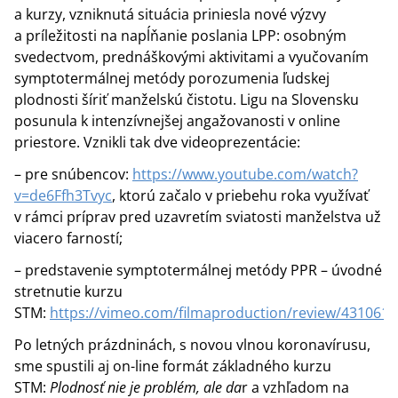
a kurzy, vzniknutá situácia priniesla nové výzvy
a príležitosti na napĺňanie poslania LPP: osobným
svedectvom, prednáškovými aktivitami a vyučovaním
symptotermálnej metódy porozumenia ľudskej
plodnosti šíriť manželskú čistotu. Ligu na Slovensku
posunula k intenzívnejšej angažovanosti v online
priestore. Vznikli tak dve videoprezentácie:
– pre snúbencov:
https://www.youtube.com/watch?
v=de6Ffh3Tvyc
, ktorú začalo v priebehu roka využívať
v rámci príprav pred uzavretím sviatosti manželstva už
viacero farností;
– predstavenie symptotermálnej metódy PPR – úvodné
stretnutie kurzu
STM:
https://vimeo.com/filmaproduction/review/4310612
Po letných prázdninách, s novou vlnou koronavírusu,
sme spustili aj on-line formát základného kurzu
STM:
Plodnosť nie je problém, ale da
r a vzhľadom na