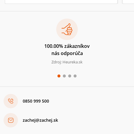
100.00% zákazníkov
nás odporúča
Zdroj: Heureka.sk
0850 999 500
zachej@zachej.sk