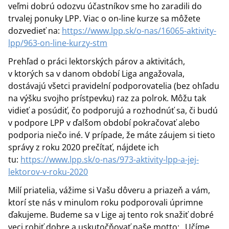
veľmi dobrú odozvu účastníkov sme ho zaradili do
trvalej ponuky LPP. Viac o on-line kurze sa môžete
dozvedieť na:
https://www.lpp.sk/o-nas/16065-aktivity-
lpp/963-on-line-kurzy-stm
Prehľad o práci lektorských párov a aktivitách,
v ktorých sa v danom období Liga angažovala,
dostávajú všetci pravidelní podporovatelia (bez ohľadu
na výšku svojho prístpevku) raz za polrok. Môžu tak
vidieť a posúdiť, čo podporujú a rozhodnúť sa, či budú
v podpore LPP v ďalšom období pokračovať alebo
podporia niečo iné. V prípade, že máte záujem si tieto
správy z roku 2020 prečítať, nájdete ich
tu:
https://www.lpp.sk/o-nas/973-aktivity-lpp-a-jej-
lektorov-v-roku-2020
Milí priatelia, vážime si Vašu dôveru a priazeň a vám,
ktorí ste nás v minulom roku podporovali úprimne
ďakujeme. Budeme sa v Lige aj tento rok snažiť dobré
veci robiť dobre a uskutočňovať naše motto: „Učíme