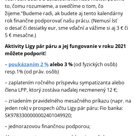
to, čomu rozumieme, a svedčíme o tom, čo
žijeme.“Budeme radi, ak budete aj tento kalendárny
rok finančne podporovať našu prácu. (Nemusí ísť
o desať či desiatky eur, sme vďační a vážime si aj 3 € či
5 € mesačne.)
Aktivity Ligy pár páru a jej fungovanie v roku 2021
môžete podporiť:
–
poukázaním 2 %
alebo 3 %
(od fyzických osôb)
resp.1% (od práv. osôb)
– zaplatením ročného príspevku sympatizanta alebo
člena LPP, ktorý zostáva naďalej nezmenený 12 €;
– zriadením pravidelného mesačného príkazu (napr. na
jeden rok) v prospech účtu Ligy pár páru: Fio banka:
SK9783300000002401049920;
– jednorazovou finančnou podporou;