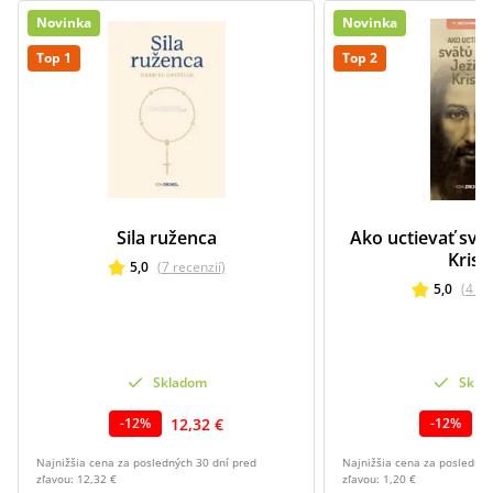
Novinka
Novinka
Top 1
Top 2
Sila ruženca
Ako uctievať svät
Krist
5,0
(
7
recenzií
)
5,0
(
4
re
Skladom
Skla
12,32 €
1
-
12
%
-
12
%
Najnižšia cena za posledných 30 dní pred
Najnižšia cena za poslednýc
zľavou:
12,32 €
zľavou:
1,20 €