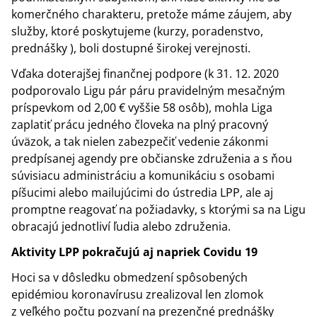
komerčného charakteru, pretože máme záujem, aby
služby, ktoré poskytujeme (kurzy, poradenstvo,
prednášky ), boli dostupné širokej verejnosti.
Vďaka doterajšej finančnej podpore (k 31. 12. 2020
podporovalo Ligu pár páru pravidelným mesačným
príspevkom od 2,00 € vyššie 58 osôb), mohla Liga
zaplatiť prácu jedného človeka na plný pracovný
úväzok, a tak nielen zabezpečiť vedenie zákonmi
predpísanej agendy pre občianske združenia a s ňou
súvisiacu administráciu a komunikáciu s osobami
píšucimi alebo mailujúcimi do ústredia LPP, ale aj
promptne reagovať na požiadavky, s ktorými sa na Ligu
obracajú jednotliví ľudia alebo združenia.
Aktivity LPP pokračujú aj napriek Covidu 19
Hoci sa v dôsledku obmedzení spôsobených
epidémiou koronavírusu zrealizoval len zlomok
z veľkého počtu pozvaní na prezenčné prednášky