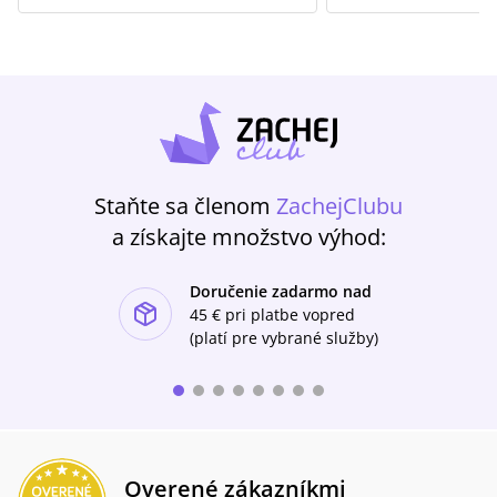
Staňte sa členom
ZachejClubu
a získajte množstvo výhod:
Doručenie zadarmo nad
ishlist-u
45 €
pri platbe vopred
(platí pre vybrané služby)
Overené zákazníkmi