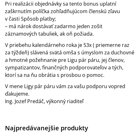
Pri realizácii objednávky sa tento bonus uplatní
zaškrnutím políčka zohľadňujúcom členskú zľavu
v časti Spôsob platby;
– má nárok dostávať zadarmo jeden zošit
záznamových tabuliek, ak oň požiada.
V priebehu kalendárneho roka je 53x ( priemerne raz
za týždeň) slávená svätá omša s úmyslom za duchovné
a hmotné požehnanie pre Ligu pár páru, jej členov,
sympatizantov, finančných podporovateľov a tých,
ktorí sa na ňu obrátia s prosbou o pomoc.
V mene Ligy pár páru vám za vašu podporu vopred
ďakujeme.
Ing. Jozef Predáč, výkonný riaditeľ
Najpredávanejšie produkty