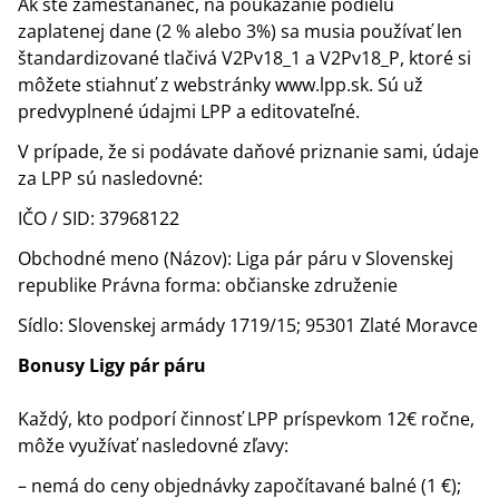
Ak ste zamestananec, na poukázanie podielu
zaplatenej dane (2 % alebo 3%) sa musia používať len
štandardizované tlačivá V2Pv18_1 a V2Pv18_P, ktoré si
môžete stiahnuť z webstránky www.lpp.sk. Sú už
predvyplnené údajmi LPP a editovateľné.
V prípade, že si podávate daňové priznanie sami, údaje
za LPP sú nasledovné:
IČO / SID: 37968122
Obchodné meno (Názov): Liga pár páru v Slovenskej
republike Právna forma: občianske združenie
Sídlo: Slovenskej armády 1719/15; 95301 Zlaté Moravce
Bonusy Ligy pár páru
Každý, kto podporí činnosť LPP príspevkom 12€ ročne,
môže využívať nasledovné zľavy:
– nemá do ceny objednávky započítavané balné (1 €);