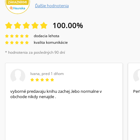
Ďalšie hodnotenia
100.00
%
dodacia lehota
kvalita komunikácie
* hodnotenia za posledných 90 dní
Ivana
,
pred 1 dňom
vyborné predavaju knihu zachej ,lebo normalne v
Per
obchode nikdy nenajde .