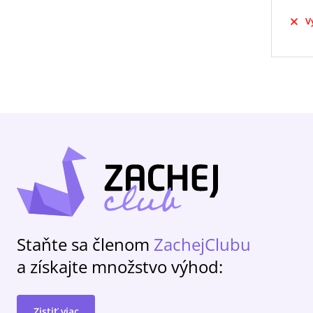
V
Staňte sa členom
ZachejClubu
a získajte množstvo výhod:
Zistiť viac