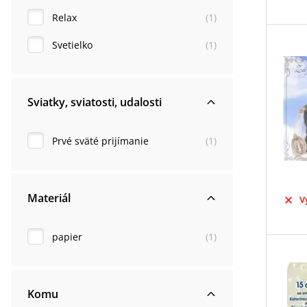
Relax
(
1
)
Svetielko
(
1
)
Sviatky, sviatosti, udalosti
Prvé sväté prijímanie
(
1
)
Materiál
V
papier
(
1
)
Komu