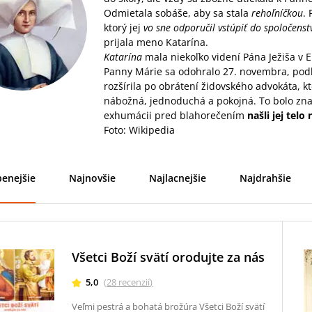
Odmietala sobáše, aby sa stala
rehoľníčkou
.
ktorý jej
vo sne odporučil vstúpiť do spoločenst
prijala meno Katarína.
Katarína
mala niekoľko videní Pána Ježiša v Eu
Panny Márie sa odohralo 27. novembra, pod
rozšírila po obrátení židovského advokáta, 
nábožná, jednoduchá a pokojná. To bolo znak
exhumácii pred blahorečením
našli jej tel
Foto: Wikipedia
enejšie
Najnovšie
Najlacnejšie
Najdrahšie
Všetci Boží svätí orodujte za nás
5,0
(
28
recenzií
)
Veľmi pestrá a bohatá brožúra Všetci Boží svätí