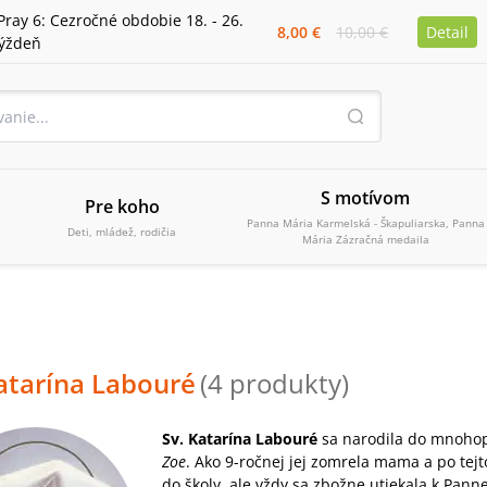
Pray 6: Cezročné obdobie 18. - 26.
8,00 €
10,00 €
Detail
týždeň
S motívom
Pre koho
Panna Mária Karmelská - Škapuliarska, Panna
Deti, mládež, rodičia
Mária Zázračná medaila
atarína Labouré
(
4
produkty
)
Sv. Katarína Labouré
sa narodila do mnohop
Zoe
. Ako 9-ročnej jej zomrela mama a po tej
do školy, ale vždy sa zbožne utiekala k Pann