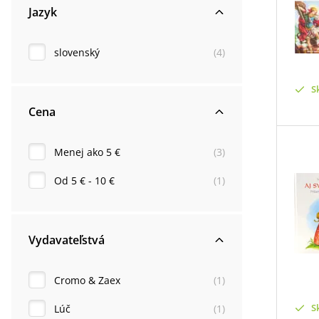
Jazyk
slovenský
(
4
)
S
Cena
Menej ako 5 €
(
3
)
Od 5 € - 10 €
(
1
)
Vydavateľstvá
Cromo & Zaex
(
1
)
S
Lúč
(
1
)