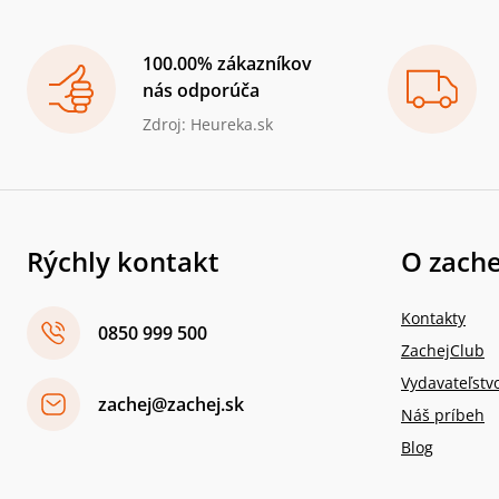
100.00% zákazníkov
nás odporúča
Zdroj: Heureka.sk
Rýchly kontakt
O zache
Kontakty
0850 999 500
ZachejClub
Vydavateľstv
zachej@zachej.sk
Náš príbeh
Blog