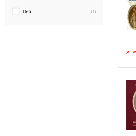
Deti
(
1
)
V