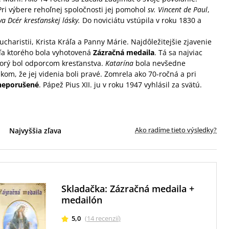
 Pri výbere rehoľnej spoločnosti jej pomohol
sv. Vincent de Paul
,
va Dcér kresťanskej lásky.
Do noviciátu vstúpila v roku 1830 a
charistii, Krista Kráľa a Panny Márie. Najdôležitejšie zjavenie
ľa ktorého bola vyhotovená
Zázračná medaila
. Tá sa najviac
ktorý bol odporcom kresťanstva.
Katarína
bola nevšedne
om, že jej videnia boli pravé. Zomrela ako 70-ročná a pri
o neporušené
. Pápež Pius XII. ju v roku 1947 vyhlásil za svätú.
Ako radíme tieto výsledky?
Najvyššia zľava
Skladačka: Zázračná medaila +
medailón
5,0
(
14
recenzií
)