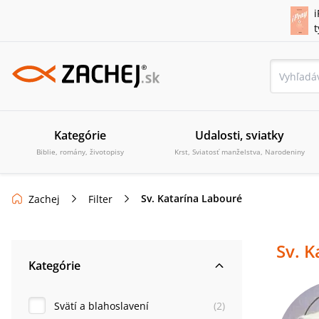
i
Kategórie
Udalosti, sviatky
Biblie, romány, životopisy
Krst, Sviatosť manželstva, Narodeniny
Sv. Katarína Labouré
Zachej
Filter
Sv. K
Kategórie
Svätí a blahoslavení
(
2
)