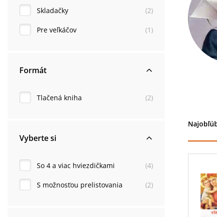
Skladačky
(
2
)
Pre veľkáčov
(
1
)
Formát
Tlačená kniha
(
2
)
Najobľúb
Vyberte si
So 4 a viac hviezdičkami
(
4
)
S možnosťou prelistovania
(
2
)