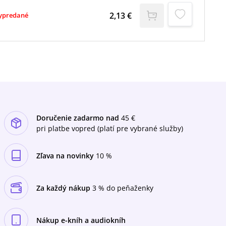
Dcér kresťanskej lásky sv. Vincenta de Paul sa
2,13 €
ypredané
venovala štúdiu dejín svojej spoločnosti, zvlášť
životu a spiritualite zakladateľky rehole svätej
Lujzy de Marillac. Je autorkou viacerých prác o
svätej Kataríne Labouré a Zázračnej medaile.
Doručenie zadarmo nad
45 €
pri platbe vopred (platí pre vybrané služby)
Zľava na novinky
10 %
Za každý nákup
3 % do peňaženky
Nákup e-kníh a audiokníh