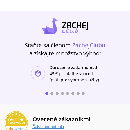
Staňte sa členom
ZachejClubu
a získajte množstvo výhod:
Doručenie zadarmo nad
ishlist-u
45 €
pri platbe vopred
(platí pre vybrané služby)
Overené zákazníkmi
Ďalšie hodnotenia