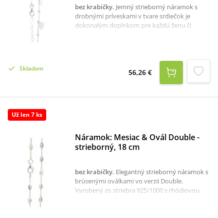
bez krabičky
.
Jemný strieborný náramok s
drobnými príveskami v tvare srdiečok je
dokonalým doplnkom pre každú ženu či
dievča. Elegantný retiazkový vzor, trblietavý
povrch a nastaviteľná dĺžka 17 + 3 cm zaručia
pohodlie i krásu v jednom. Romantický šperk,
ktorý poteší ako darček z lásky, priateľstva
Skladom
alebo len tak – pre radosť.materiál:
56,26 €
striebrohmotnosť: 2,95 grýdzosť: 925/1000
Už len 7 ks
Náramok: Mesiac & Ovál Double -
strieborný, 18 cm
bez krabičky
.
Elegantný strieborný náramok s
brúsenými oválkami vo verzii Double.
Vyrobený zo striebra 925/1000 s rhódiovou
úpravou pre dlhodobý lesk a ochranu proti
černaniu. Jemný, geometrický dizajn a