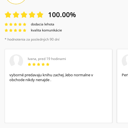
100.00
%
dodacia lehota
kvalita komunikácie
* hodnotenia za posledných 90 dní
Ivana
,
pred 19 hodinami
vyborné predavaju knihu zachej ,lebo normalne v
Per
obchode nikdy nenajde .