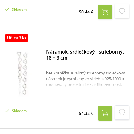
jedinečný lesk ho robia ideálnym doplnkom na
každý deň aj výnimočné chvíle.
Skladom
50,44 €
Už len 3 ks
Náramok: srdiečkový - strieborný,
18 + 3 cm
bez krabičky
.
Kvalitný strieborný srdiečkový
náramok je vyrobený zo striebra 925/1000 a
rhódiovaný pre extra lesk a dlhú životnosť.
Jemný a elegantný dizajn je ideálny pre ženy a
skvelo dopĺňa každý outfit. Náramok je bez
kameňov a jeho nastaviteľná dĺžka 18+3 cm
zaručuje pohodlné nosenie pre každé zápästie.
Skladom
54,32 €