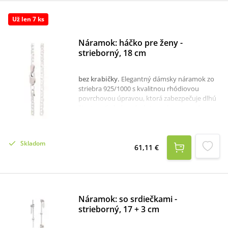
dispozícii je aj krabička, ktorú je potrebné v
prípade záujmu samostane objednať
Už len 7 ks
tu:krabička na strieborné šperky
Náramok: háčko pre ženy -
strieborný, 18 cm
bez krabičky
.
Elegantný dámsky náramok zo
striebra 925/1000 s kvalitnou rhódiovou
povrchovou úpravou, ktorá zabezpečuje dlhú
životnosť a krásny lesk. Jemné, no pevné
spracovanie z neho robí ideálny doplnok na
každý deň aj na výnimočné príležitosti.
Dostupný v dĺžke 18 cm, vhodný na
Skladom
samostatné nosenie alebo kombinovanie s
61,11 €
inými šperkami. Skvelý darček pre každú ženu,
ktorá obľubuje nadčasovú jednoduchosť.
materiál: striebrohmotnosť: 2,80 grýdzosť:
925/1000
Náramok: so srdiečkami -
strieborný, 17 + 3 cm