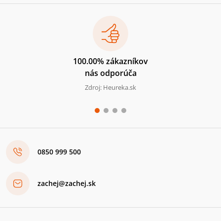
100.00% zákazníkov
nás odporúča
Zdroj: Heureka.sk
0850 999 500
zachej@zachej.sk