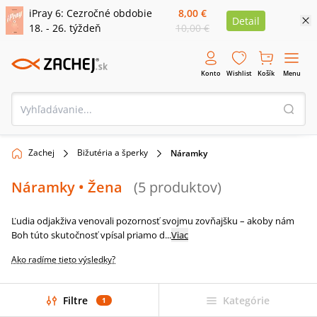
iPray 6: Cezročné obdobie
8,00 €
Detail
18. - 26. týždeň
10,00 €
Konto
Wishlist
Košík
Menu
Zachej
Bižutéria a šperky
Náramky
Náramky
• Žena
(
5
produktov
)
Ľudia odjakživa venovali pozornosť svojmu zovňajšku – akoby nám
Boh túto skutočnosť vpísal priamo d
...
Viac
Ako radíme tieto výsledky?
Filtre
Kategórie
1