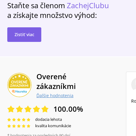
Staňte sa členom
ZachejClubu
a získajte množstvo výhod:
Zistiť viac
Overené
zákazníkmi
Ďalšie hodnotenia
Ro
100.00
%
dodacia lehota
kvalita komunikácie
* hodnotenia za posledných 90 dní