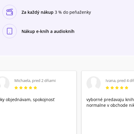
Za každý nákup
3 % do peňaženky
Nákup e-kníh a audiokníh
Michaela
,
pred 2 dňami
Ivana
,
pred 4 d
ky objednávam, spokojnosť
vyborné predavaju knih
normalne v obchode nik