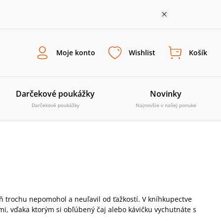
Moje konto
Wishlist
Košík
Darčekové poukážky
Novinky
Darčekové poukážky
Najnovšie v našej ponuke
ň trochu nepomohol a neuľavil od ťažkostí. V kníhkupectve
i, vďaka ktorým si obľúbený čaj alebo kávičku vychutnáte s