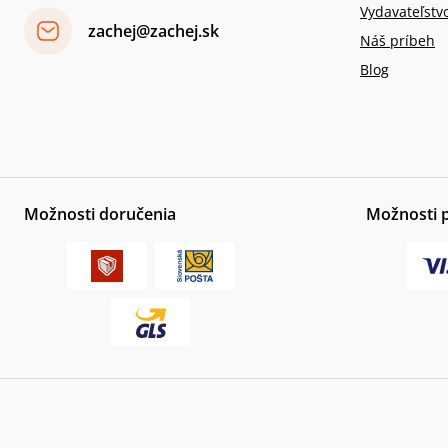
Vydavateľstv
zachej@zachej.sk
Náš príbeh
Blog
Možnosti doručenia
Možnosti 