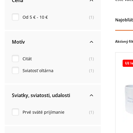
Cena
Od 5 € - 10 €
(
1
)
Najobľúb
Motív
Aktívný fil
Citát
(
1
)
Už l
Sviatosť oltárna
(
1
)
Sviatky, sviatosti, udalosti
Prvé sväté prijímanie
(
1
)