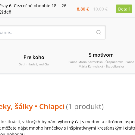
Pray 6: Cezročné obdobie 18. - 26.
8,80 €
10,00 €
Detail
týždeň
S motívom
Pre koho
Panna Mária Karmelská - Škapuliarska, Panna
Deti, mládež, rodičia
Mária Karmelská - Škapuliarska
eky, šálky
• Chlapci
(
1
produkt
)
álo situácií, v ktorých by nám výborný čaj s medom a citrónom aspo
k môžete nájsť mnoho hrnčekov s inšpiratívnymi kresťanskými citátm
šou pohodou.