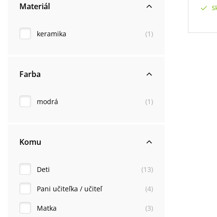
Materiál
S
keramika
(
1
)
Farba
modrá
(
1
)
Komu
Deti
(
13
)
Pani učiteľka / učiteľ
(
4
)
Matka
(
3
)