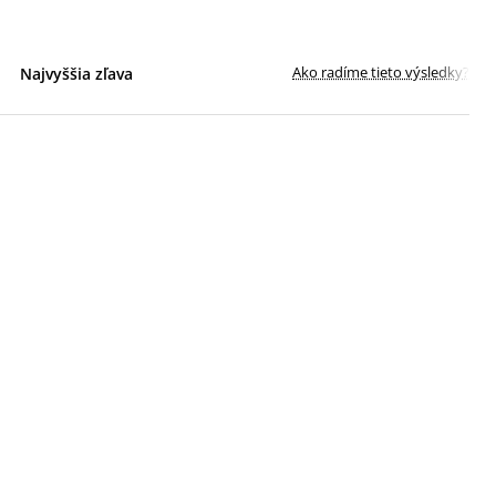
Ako radíme tieto výsledky?
Najvyššia zľava