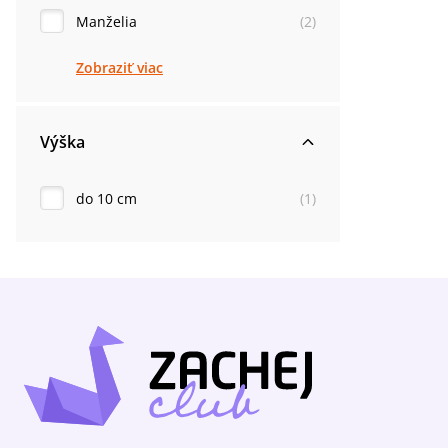
Manželia
(
2
)
Zobraziť viac
Výška
do 10 cm
(
1
)