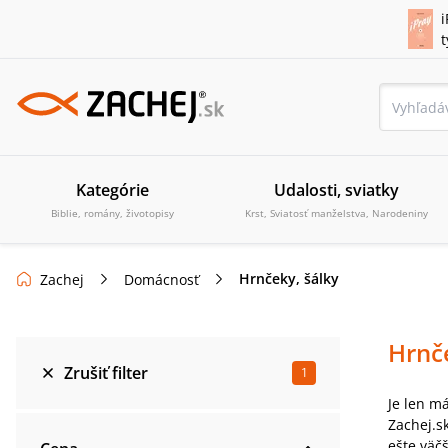
i
Kategórie
Udalosti, sviatky
Biblie, romány, životopisy
Krst, Sviatosť manželstva, Narodeniny
Hrnčeky, šálky
Zachej
Domácnosť
Hrnč
Zrušiť filter
1
Je len m
Zachej.s
ešte väč