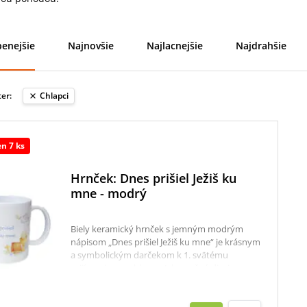
enejšie
Najnovšie
Najlacnejšie
Najdrahšie
ter:
Chlapci
en 7 ks
Hrnček: Dnes prišiel Ježiš ku
mne - modrý
Biely keramický hrnček s jemným modrým
nápisom „Dnes prišiel Ježiš ku mne“ je krásnym
a symbolickým darčekom k 1. svätému
prijímaniu pre chlapca. Jeho nežný dizajn
dopĺňajú kresťanské motívy – holubica s
ratolesťou ako znak pokoja a Ducha Svätého,