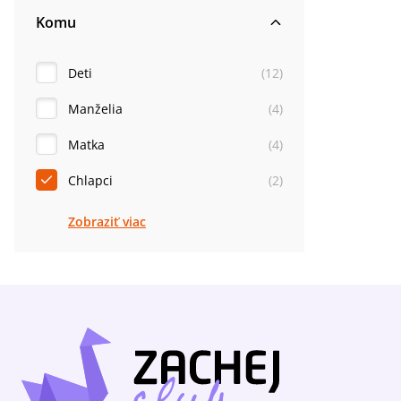
Komu
Deti
(
12
)
Manželia
(
4
)
Matka
(
4
)
Chlapci
(
2
)
Zobraziť viac