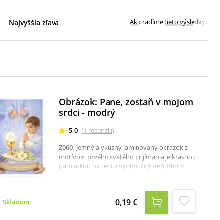
Ako radíme tieto výsledky?
Najvyššia zľava
Obrázok: Pane, zostaň v mojom
srdci - modrý
5,0
(
1
recenzia
)
Z060
.
Jemný a vkusný laminovaný obrázok s
motívom prvého svätého prijímania je krásnou
pamiatkou na tento výnimočný deň. Motív
chlapca pri prijímaní dopĺňa nápis „Pane,
zostaň v mojom srdci“, ktorý vyjadruje hlboký
význam tejto sviatosti. Na druhej strane
0,19 €
Skladom
obrázka je modlitba pred a po sv. prijímaní.
Obrázok je vhodný ako drobný darček k