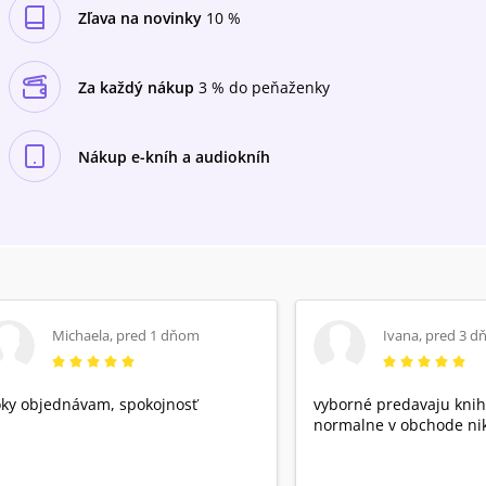
Zľava na novinky
10 %
Za každý nákup
3 % do peňaženky
Nákup e-kníh a audiokníh
Michaela
,
pred 1 dňom
Ivana
,
pred 3 d
ky objednávam, spokojnosť
vyborné predavaju knih
normalne v obchode nik