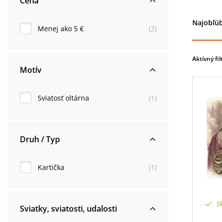
Cena
Najobľúb
Menej ako 5 €
(
2
)
Aktívný fil
Motív
Sviatosť oltárna
(
1
)
Druh / Typ
Kartička
(
1
)
S
Sviatky, sviatosti, udalosti