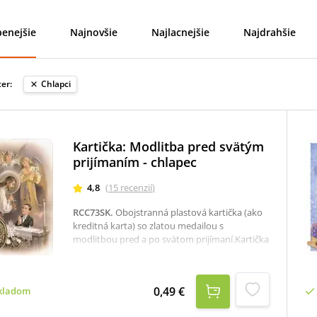
enejšie
Najnovšie
Najlacnejšie
Najdrahšie
ter:
Chlapci
Kartička: Modlitba pred svätým
prijímaním - chlapec
4,8
(
15
recenzií
)
RCC73SK
.
Obojstranná plastová kartička (ako
kreditná karta) so zlatou medailou s
modlitbou pred a po svätom prijímaní.Kartička
je vhodná aj ako darček pre chlapca k prvému
svätému prijímaniu.Rozmer: 8,4 x 5,4 cm.
0,49 €
kladom