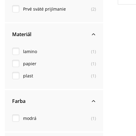
Prvé sväté prijímanie
(
2
)
Materiál
lamino
(
1
)
papier
(
1
)
plast
(
1
)
Farba
modrá
(
1
)