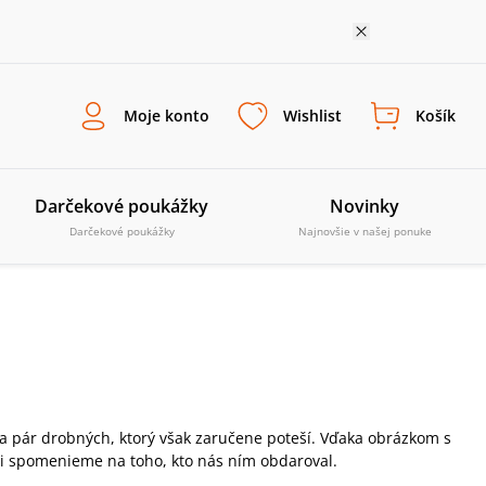
Moje konto
Wishlist
Košík
Darčekové poukážky
Novinky
Darčekové poukážky
Najnovšie v našej ponuke
 pár drobných, ktorý však zaručene poteší. Vďaka obrázkom s
i spomenieme na toho, kto nás ním obdaroval.