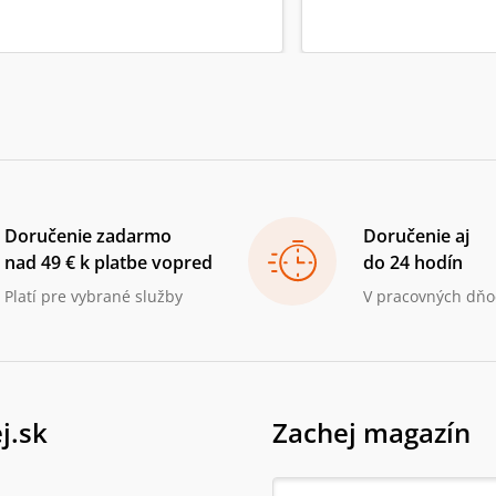
Doručenie zadarmo
Doručenie aj
nad 49 € k platbe vopred
do 24 hodín
Platí pre vybrané služby
V pracovných dňo
j.sk
Zachej magazín