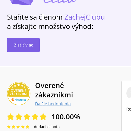
Staňte sa členom
ZachejClubu
a získajte množstvo výhod:
Zistiť viac
Overené
zákazníkmi
Ďalšie hodnotenia
Ro
100.00
%
dodacia lehota