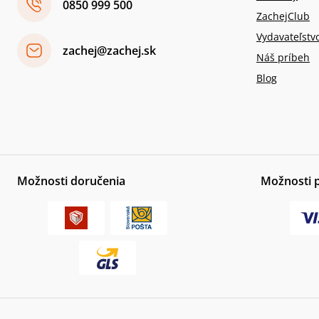
0850 999 500
ZachejClub
Vydavateľstv
zachej@zachej.sk
Náš príbeh
Blog
Možnosti doručenia
Možnosti 