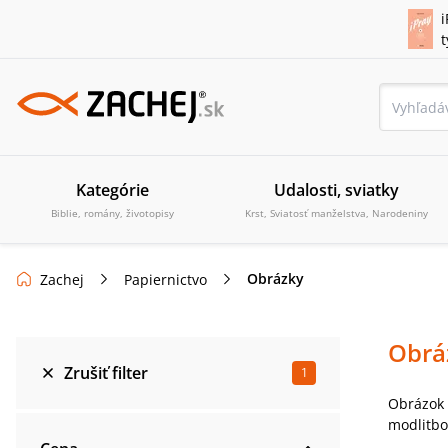
i
Kategórie
Udalosti, sviatky
Biblie, romány, životopisy
Krst, Sviatosť manželstva, Narodeniny
Obrázky
Zachej
Papiernictvo
Obrá
Zrušiť filter
1
Obrázok 
modlitbo