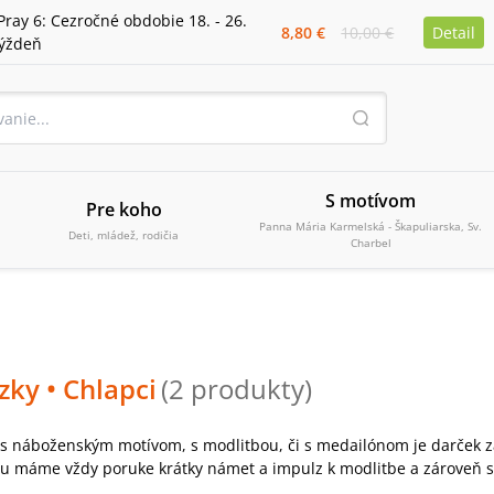
Pray 6: Cezročné obdobie 18. - 26.
8,80 €
10,00 €
Detail
týždeň
S motívom
Pre koho
Panna Mária Karmelská - Škapuliarska, Sv.
Deti, mládež, rodičia
Charbel
zky
• Chlapci
(
2
produkty
)
s náboženským motívom, s modlitbou, či s medailónom je darček za
u máme vždy poruke krátky námet a impulz k modlitbe a zároveň s