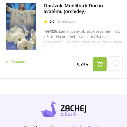
Obrázok: Modlitba k Duchu
Svätému (orchidey)
5,0
(
2
recenzie
)
499/326
.
Laminovaný obrázok s rozmermi 9,5
x 6 cm. Na prednej strane obrázka je je
znázornený Pán Ježiš, holubica - symbol Ducha
Svätého a biele orchidey. Zadná strana
obsahuje text modlitby k Duchu
Svätému.Odporúčame Vám publikáciu Litánie
Skladom
k Duchu Svätému s rozjímaniami (2023).
0,24 €