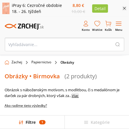
iPray 6: Cezročné obdobie
8,80 €
Detail
18. - 26. týždeň
10,00 €
Konto
Wishlist
Košík
Menu
Zachej
Papiernictvo
Obrázky
Obrázky
• Birmovka
(
2
produkty
)
Obrázok s náboženským motívom, s modlitbou, či s medailónom je
darček za pár drobných, ktorý však za
...
Viac
Ako radíme tieto výsledky?
Filtre
Kategórie
1