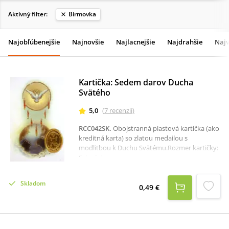
Aktívný filter:
Birmovka
Najobľúbenejšie
Najnovšie
Najlacnejšie
Najdrahšie
Najv
Kartička: Sedem darov Ducha
Svätého
5,0
(
7
recenzií
)
RCC042SK
.
Obojstranná plastová kartička (ako
kreditná karta) so zlatou medailou s
modlitbou k Duchu Svätému.Rozmer kartičky:
5,4 x 8,4 cm.
Skladom
0,49 €