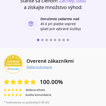
Staňte sa členom
ZachejClubu
a získajte množstvo výhod:
Doručenie zadarmo nad
ishlist-u
45 €
pri platbe vopred
(platí pre vybrané služby)
Overené zákazníkmi
Ďalšie hodnotenia
100.00
%
dodacia lehota
kvalita komunikácie
* hodnotenia za posledných 90 dní