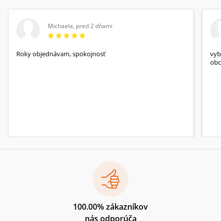
Michaela
,
pred 2 dňami
Roky objednávam, spokojnosť
vyb
obc
100.00% zákazníkov
nás odporúča