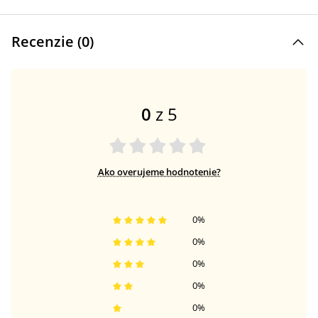
Recenzie (
0
)
0
z 5
Ako overujeme hodnotenie?
0
%
0
%
0
%
0
%
0
%