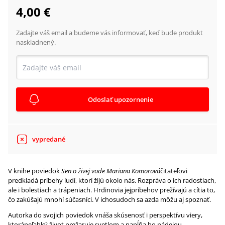
4,00 €
Zadajte váš email a budeme vás informovať, keď bude produkt
naskladnený.
Odoslať upozornenie
vypredané
V knihe poviedok
Sen o živej vode Mariana Komorová
čitateľovi
predkladá príbehy ľudí, ktorí žijú okolo nás. Rozpráva o ich radostiach,
ale i bolestiach a trápeniach. Hrdinovia jejpríbehov prežívajú a cítia to,
čo zakúšajú mnohí súčasníci. V ichosudoch sa azda môžu aj spoznať.
Autorka do svojich poviedok vnáša skúsenosť i perspektívu viery,
ktoráneľahký život prežaruje svetlom a napĺňa ho nádejou.