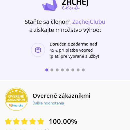
Staňte sa členom
ZachejClubu
a získajte množstvo výhod:
Doručenie zadarmo nad
ishlist-u
45 €
pri platbe vopred
(platí pre vybrané služby)
Overené zákazníkmi
Ďalšie hodnotenia
100.00
%