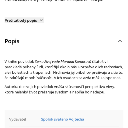
Prečítať celý popis
Popis
V knihe poviedok
Sen o živej vode Mariana Komorová
čitateľovi
predkladá príbehy ľudí, ktorí žijú okolo nás. Rozpráva o ich radostiach,
ale i bolestiach a trápeniach. Hrdinovia jej príbehov prežívajú a cítia to,
čo zakúšajú mnohí súčasníci. V ich osudoch sa azda môžu aj spoznať.
Autorka do svojich poviedok vnáša skúsenosť i perspektívu viery,
ktorá neľahký život prežaruje svetlom a napĺňa ho nádejou.
Vydavateľ
Spolok svätého Vojtecha