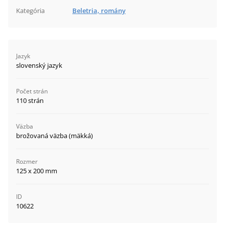
Kategória
Beletria, romány
Jazyk
slovenský jazyk
Počet strán
110 strán
Väzba
brožovaná väzba (mäkká)
Rozmer
125 x 200 mm
ID
10622