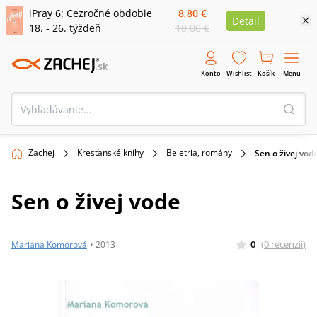
iPray 6: Cezročné obdobie
8,80 €
Detail
18. - 26. týždeň
10,00 €
Konto
Wishlist
Košík
Menu
Zachej
Kresťanské knihy
Beletria, romány
Sen o živej vod
Sen o živej vode
0
(
0
recenzií
)
Mariana Komorová
•
2013