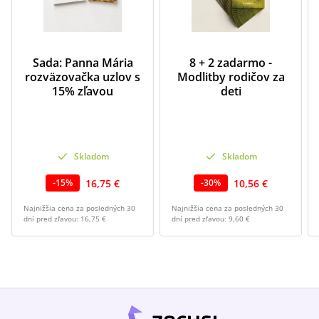
Sada: Panna Mária
8 + 2 zadarmo -
rozväzovačka uzlov s
Modlitby rodičov za
15% zľavou
deti
Skladom
Skladom
16,75 €
10,56 €
-
15
%
-
30
%
Najnižšia cena za posledných 30
Najnižšia cena za posledných 30
dní pred zľavou:
16,75 €
dní pred zľavou:
9,60 €