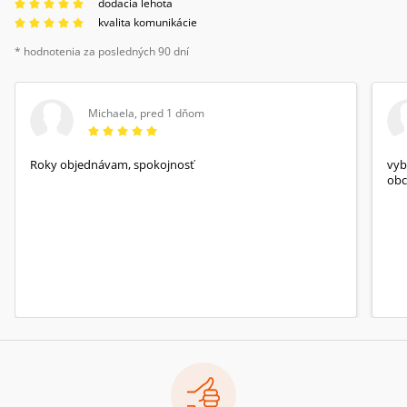
dodacia lehota
kvalita komunikácie
* hodnotenia za posledných 90 dní
Michaela
,
pred 1 dňom
Roky objednávam, spokojnosť
vyb
obc