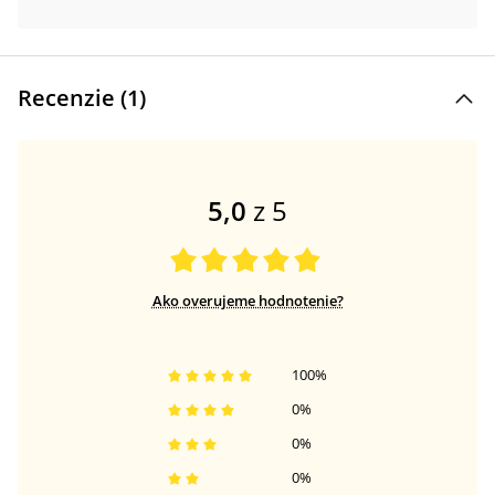
Recenzie (
1
)
5,0
z 5
Ako overujeme hodnotenie?
100
%
0
%
0
%
0
%