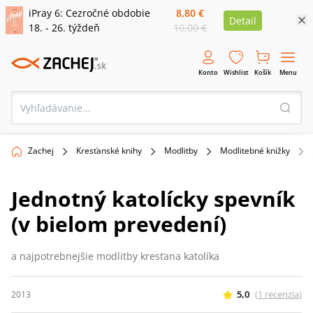
iPray 6: Cezročné obdobie
8,80 €
Detail
18. - 26. týždeň
10,00 €
Konto
Wishlist
Košík
Menu
Zachej
Kresťanské knihy
Modlitby
Modlitebné knižky
Jednotný katolícky spevník
(v bielom prevedení)
a najpotrebnejšie modlitby kresťana katolíka
5,0
(
1
recenzia
)
2013