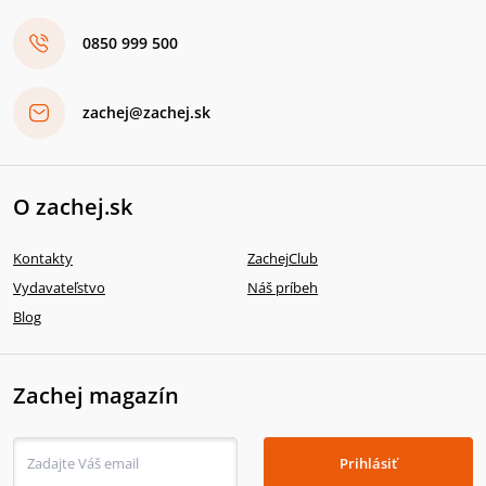
0850 999 500
zachej@zachej.sk
O zachej.sk
Kontakty
ZachejClub
Vydavateľstvo
Náš príbeh
Blog
Zachej magazín
Prihlásiť