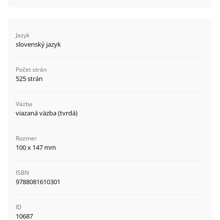
Jazyk
slovenský jazyk
Počet strán
525 strán
Väzba
viazaná väzba (tvrdá)
Rozmer
100 x 147 mm
ISBN
9788081610301
ID
10687