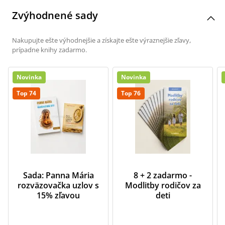
Zvýhodnené sady
Nakupujte ešte výhodnejšie a získajte ešte výraznejšie zľavy,
prípadne knihy zadarmo.
Novinka
Novinka
Top 74
Top 76
Sada: Panna Mária
8 + 2 zadarmo -
rozväzovačka uzlov s
Modlitby rodičov za
15% zľavou
deti