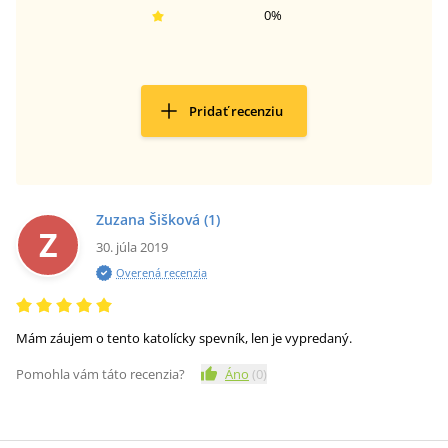
0
%
Pridať recenziu
Zuzana Šišková
(1)
Z
30. júla 2019
Overená recenzia
Mám záujem o tento katolícky spevník, len je vypredaný.
Pomohla vám táto recenzia?
Áno
(
0
)