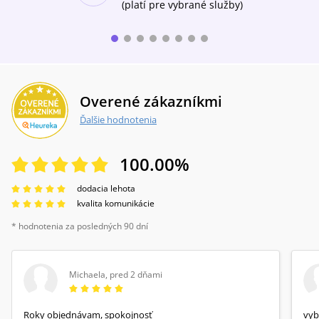
(platí pre vybrané služby)
Overené zákazníkmi
Ďalšie hodnotenia
100.00
%
dodacia lehota
kvalita komunikácie
* hodnotenia za posledných 90 dní
Michaela
,
pred 2 dňami
Roky objednávam, spokojnosť
vyb