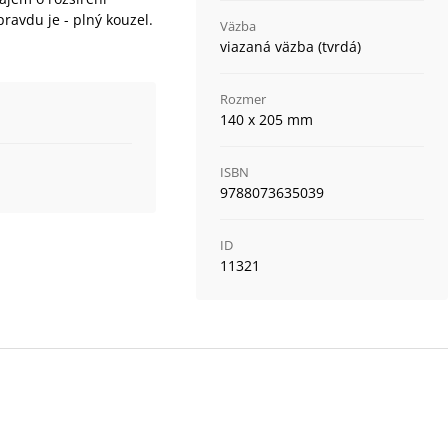
opravdu je - plný kouzel.
Väzba
viazaná väzba (tvrdá)
Rozmer
140 x 205 mm
ISBN
9788073635039
ID
11321