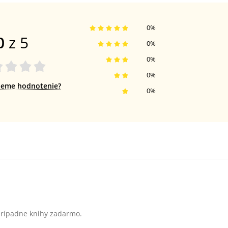
0
%
0
z 5
0
%
0
%
0
%
jeme hodnotenie?
0
%
 prípadne knihy zadarmo.