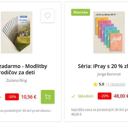
Novinka
 zadarmo - Modlitby
Séria: iPray s 20 % 
rodičov za deti
Jorge Boronat
Zuzana Ring
5,0
(
1
recenzia
)
48,00 
Skladom
-
20
%
10,56 €
m
-
30
%
Najnižšia cena za posledných 30 dní p
 za posledných 30 dní pred zľavou:
48,00 €