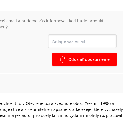
váš email a budeme vás informovať, keď bude produkt
nený.
Odoslať upozornenie
dchozí tituly Otevřené oči a zvednuté obočí (Vesmír 1998) a
ahuje čtivě a srozumitelně napsané krátké eseje, které vycházely
Vesmír a jež autor pro účely knižního vydání mnohdy rozpracoval