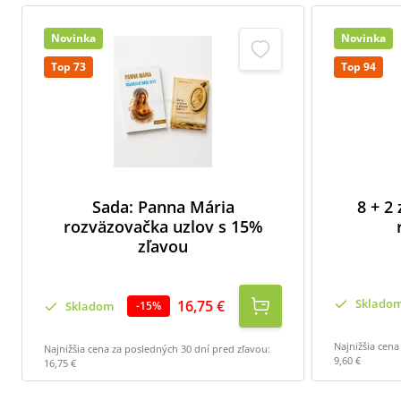
Novinka
Novinka
Top 73
Top 94
Sada: Panna Mária
8 + 2
rozväzovačka uzlov s 15%
zľavou
Sklado
16,75 €
Skladom
-
15
%
Najnižšia cena
Najnižšia cena za posledných 30 dní pred zľavou:
9,60 €
16,75 €