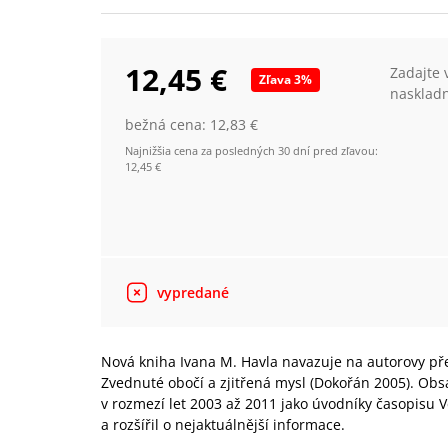
12,45 €
Zadajte 
Zľava
3
%
nasklad
bežná cena:
12,83 €
Najnižšia cena za posledných 30 dní pred zľavou:
12,45 €
vypredané
Nová kniha Ivana M. Havla navazuje na autorovy pře
Zvednuté obočí a zjitřená mysl (Dokořán 2005). Obs
v rozmezí let 2003 až 2011 jako úvodníky časopisu 
a rozšířil o nejaktuálnější informace.