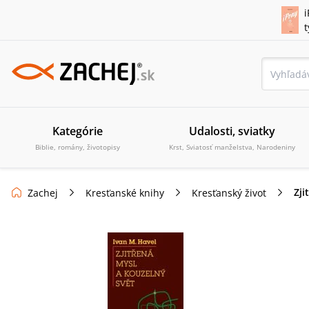
i
Kategórie
Udalosti, sviatky
Biblie, romány, životopisy
Krst, Sviatosť manželstva, Narodeniny
Zji
Zachej
Kresťanské knihy
Kresťanský život