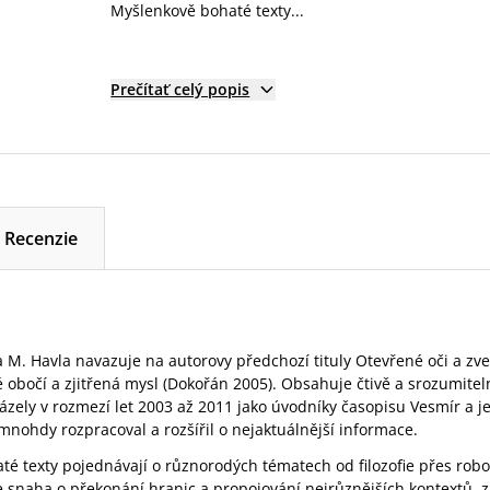
Myšlenkově bohaté texty...
Prečítať celý popis
Recenzie
 M. Havla navazuje na autorovy předchozí tituly Otevřené oči a zv
 obočí a zjitřená mysl (Dokořán 2005). Obsahuje čtivě a srozumite
házely v rozmezí let 2003 až 2011 jako úvodníky časopisu Vesmír a j
mnohdy rozpracoval a rozšířil o nejaktuálnější informace.
é texty pojednávají o různorodých tématech od filozofie přes robo
je snaha o překonání hranic a propojování nejrůznějších kontextů, z