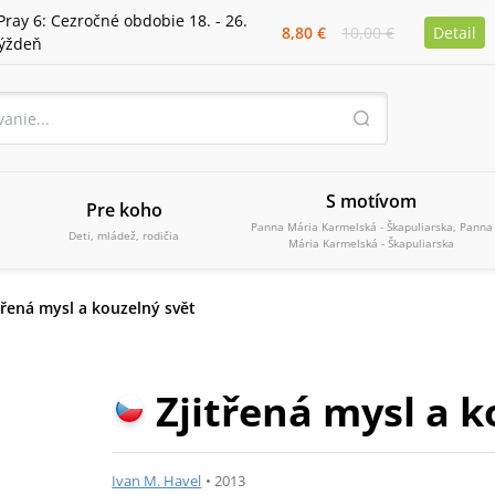
Pray 6: Cezročné obdobie 18. - 26.
8,80 €
10,00 €
Detail
týždeň
S motívom
Pre koho
Panna Mária Karmelská - Škapuliarska, Panna
Deti, mládež, rodičia
Mária Karmelská - Škapuliarska
třená mysl a kouzelný svět
Zjitřená mysl a k
Ivan M. Havel
•
2013