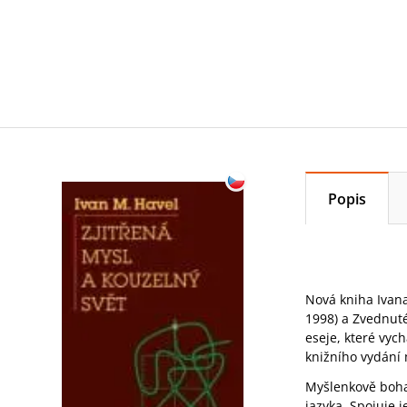
Popis
Nová kniha Ivana
1998) a Zvednuté
eseje, které vyc
knižního vydání 
Myšlenkově bohat
jazyka. Spojuje 