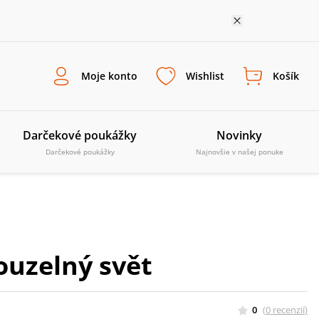
Moje konto
Wishlist
Košík
Darčekové poukážky
Novinky
Darčekové poukážky
Najnovšie v našej ponuke
ouzelný svět
0
(
0
recenzií
)