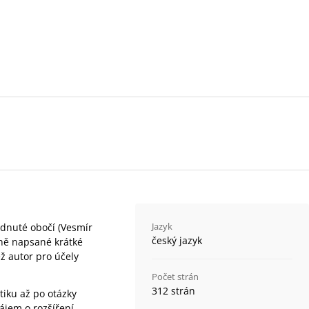
Jazyk
ednuté obočí (Vesmír
český jazyk
lně napsané krátké
ež autor pro účely
Počet strán
312 strán
tiku až po otázky
ájem o rozšíření