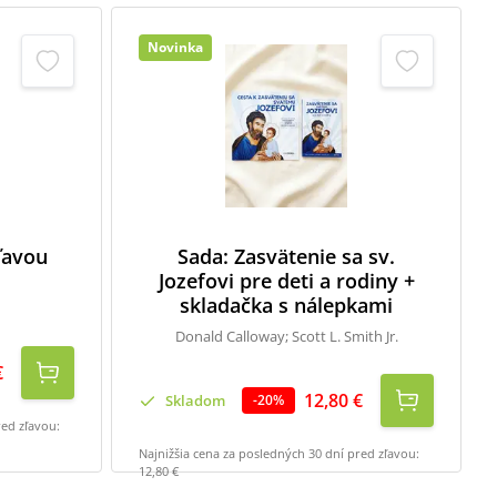
Novinka
zľavou
Sada: Zasvätenie sa sv.
Jozefovi pre deti a rodiny +
skladačka s nálepkami
Donald Calloway; Scott L. Smith Jr.
€
12,80 €
Skladom
-
20
%
red zľavou:
Najnižšia cena za posledných 30 dní pred zľavou:
12,80 €