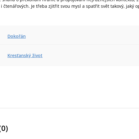
i čtenářových. Je třeba zjitřit svou mysl a spatřit svět takový, jaký 
Dokořán
Kresťanský život
(
0
)