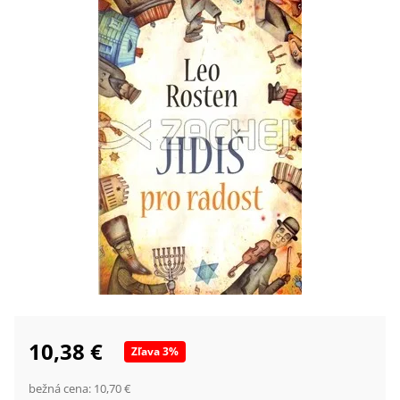
10,38 €
Zľava
3
%
bežná cena:
10,70 €