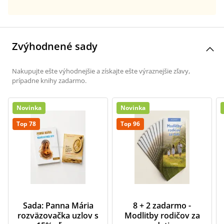
Zvýhodnené sady
Nakupujte ešte výhodnejšie a získajte ešte výraznejšie zľavy,
prípadne knihy zadarmo.
Novinka
Novinka
Top 78
Top 96
Sada: Panna Mária
8 + 2 zadarmo -
rozväzovačka uzlov s
Modlitby rodičov za