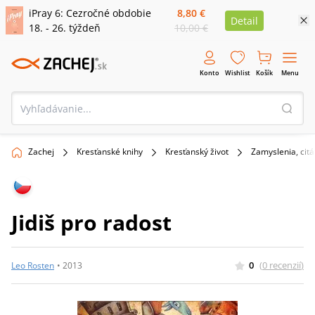
iPray 6: Cezročné obdobie
8,80 €
Detail
18. - 26. týždeň
10,00 €
Konto
Wishlist
Košík
Menu
Zachej
Kresťanské knihy
Kresťanský život
Zamyslenia, citá
Jidiš pro radost
0
(
0
recenzií
)
Leo Rosten
•
2013