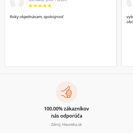
Roky objednávam, spokojnosť
vyb
obc
100.00% zákazníkov
nás odporúča
Zdroj: Heureka.sk