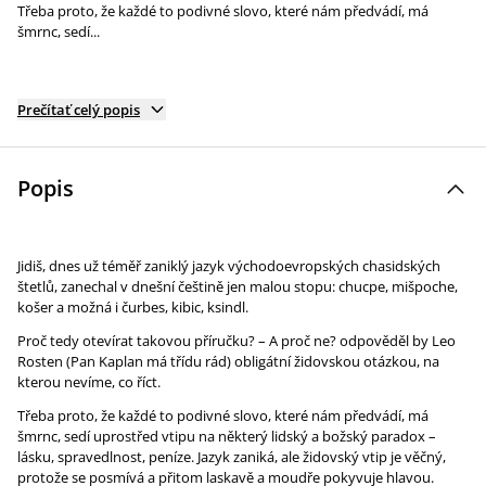
Třeba proto, že každé to podivné slovo, které nám předvádí, má
šmrnc, sedí...
Prečítať celý popis
Popis
Jidiš, dnes už téměř zaniklý jazyk východoevropských chasidských
štetlů, zanechal v dnešní češtině jen malou stopu: chucpe, mišpoche,
košer a možná i čurbes, kibic, ksindl.
Proč tedy otevírat takovou příručku? – A proč ne? odpověděl by Leo
Rosten (Pan Kaplan má třídu rád) obligátní židovskou otázkou, na
kterou nevíme, co říct.
Třeba proto, že každé to podivné slovo, které nám předvádí, má
šmrnc, sedí uprostřed vtipu na některý lidský a božský paradox –
lásku, spravedlnost, peníze. Jazyk zaniká, ale židovský vtip je věčný,
protože se posmívá a přitom laskavě a moudře pokyvuje hlavou.