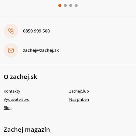
0850 999 500
zachej@zachej.sk
O zachej.sk
Kontakty
ZachejClub
Vydavateľstvo
Náš príbeh
Blog
Zachej magazín