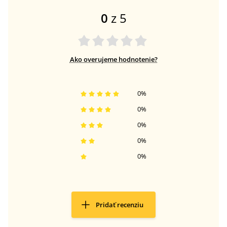
0
z 5
Ako overujeme hodnotenie?
0
%
0
%
0
%
0
%
0
%
Pridať recenziu