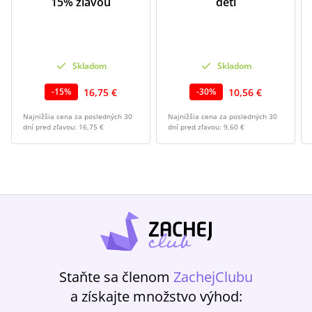
15% zľavou
deti
Skladom
Skladom
16,75 €
10,56 €
-
15
%
-
30
%
Najnižšia cena za posledných 30
Najnižšia cena za posledných 30
dní pred zľavou:
16,75 €
dní pred zľavou:
9,60 €
Staňte sa členom
ZachejClubu
a získajte množstvo výhod: