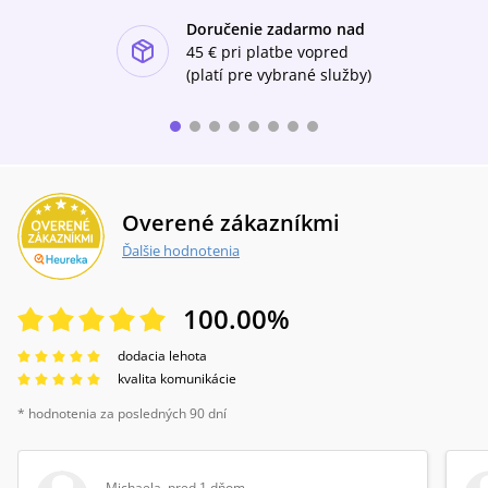
Doručenie zadarmo nad
ishlist-u
45 €
pri platbe vopred
(platí pre vybrané služby)
Overené zákazníkmi
Ďalšie hodnotenia
100.00
%
dodacia lehota
kvalita komunikácie
* hodnotenia za posledných 90 dní
Michaela
,
pred 1 dňom