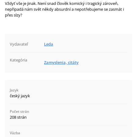
Vždyť vše je jinak. Není snad člověk komický i tragický zároveň,
nepřipadá nám svět někdy absurdní a nepotřebujeme se zasmát i
přes slzy?
Vydavateľ
Leda
Kategória
Zamyslenia, citáty
Jazyk
český jazyk
Počet strán
208 strán
Väzba