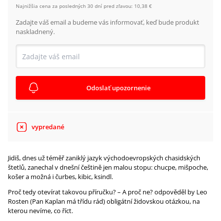
Najnižšia cena za posledných 30 dní pred zľavou:
10,38 €
Zadajte váš email a budeme vás informovať, keď bude produkt
naskladnený.
Odoslať upozornenie
vypredané
Jidiš, dnes už téměř zaniklý jazyk východoevropských chasidských
štetlů, zanechal v dnešní češtině jen malou stopu: chucpe, mišpoche,
košer a možná i čurbes, kibic, ksindl.
Proč tedy otevírat takovou příručku? – A proč ne? odpověděl by Leo
Rosten (Pan Kaplan má třídu rád) obligátní židovskou otázkou, na
kterou nevíme, co říct.