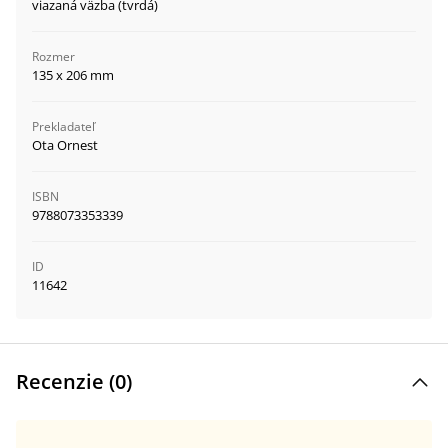
viazaná väzba (tvrdá)
Rozmer
135 x 206 mm
Prekladateľ
Ota Ornest
ISBN
9788073353339
ID
11642
Recenzie (
0
)