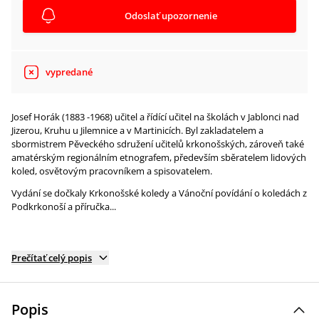
Odoslať upozornenie
vypredané
Josef Horák (1883 -1968) učitel a řídící učitel na školách v Jablonci nad
Jizerou, Kruhu u Jilemnice a v Martinicích. Byl zakladatelem a
sbormistrem Pěveckého sdružení učitelů krkonošských, zároveň také
amatérským regionálním etnografem, především sběratelem lidových
koled, osvětovým pracovníkem a spisovatelem.
Vydání se dočkaly Krkonošské koledy a Vánoční povídání o koledách z
Podkrkonoší a příručka...
Prečítať celý popis
Popis