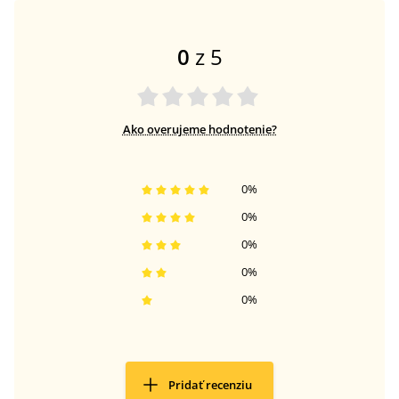
0
z 5
Ako overujeme hodnotenie?
0
%
0
%
0
%
0
%
0
%
Pridať recenziu