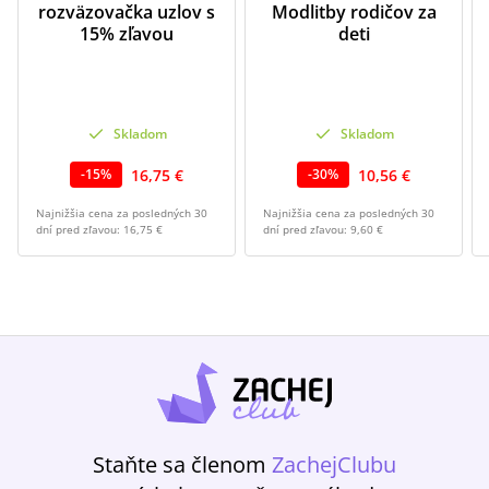
rozväzovačka uzlov s
Modlitby rodičov za
15% zľavou
deti
Skladom
Skladom
16,75 €
10,56 €
-
15
%
-
30
%
Najnižšia cena za posledných 30
Najnižšia cena za posledných 30
dní pred zľavou:
16,75 €
dní pred zľavou:
9,60 €
Staňte sa členom
ZachejClubu