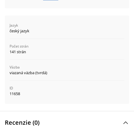
Jazyk
český jazyk
Počet strán
141 strán
Väzba
viazaná väzba (tvrdá)
ID
11658
Recenzie (
0
)