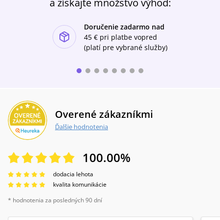
a získajte množstvo výhod:
Doručenie zadarmo nad
ishlist-u
45 €
pri platbe vopred
(platí pre vybrané služby)
Overené zákazníkmi
Ďalšie hodnotenia
100.00
%
dodacia lehota
kvalita komunikácie
* hodnotenia za posledných 90 dní