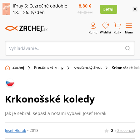
iPray 6: Cezročné obdobie
8,80 €
Detail
18. - 26. týždeň
10,00 €
Konto
Wishlist
Košík
Menu
Zachej
Kresťanské knihy
Kresťanský život
Krkonošské kol
Krkonošské koledy
Jak je sebral, sepasl a notami vybavil Josef Horák
0
(
0
recenzií
)
Josef Hiorák
•
2013