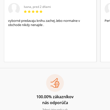
Ivana
,
pred 2 dňami
vyborné predavaju knihu zachej ,lebo normalne v
Per
obchode nikdy nenajde .
100.00% zákazníkov
nás odporúča
Zdroj: Heureka.sk