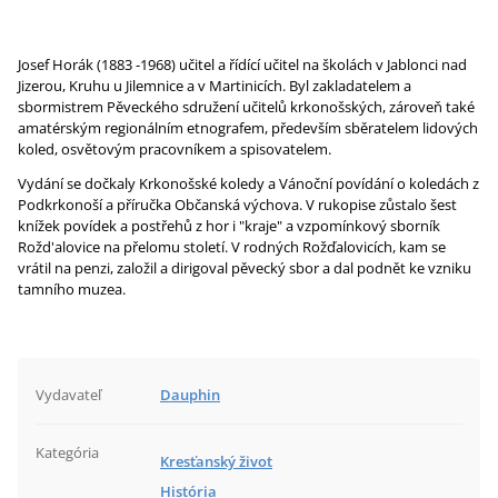
Josef Horák (1883 -1968) učitel a řídící učitel na školách v Jablonci nad
Jizerou, Kruhu u Jilemnice a v Martinicích. Byl zakladatelem a
sbormistrem Pěveckého sdružení učitelů krkonošských, zároveň také
amatérským regionálním etnografem, především sběratelem lidových
koled, osvětovým pracovníkem a spisovatelem.
Vydání se dočkaly Krkonošské koledy a Vánoční povídání o koledách z
Podkrkonoší a příručka Občanská výchova. V rukopise zůstalo šest
knížek povídek a postřehů z hor i "kraje" a vzpomínkový sborník
Rožd'alovice na přelomu století. V rodných Rožďalovicích, kam se
vrátil na penzi, založil a dirigoval pěvecký sbor a dal podnět ke vzniku
tamního muzea.
Vydavateľ
Dauphin
Kategória
Kresťanský život
História