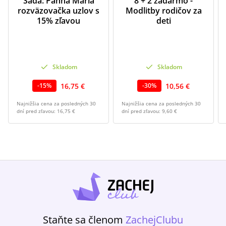
Sada: Panna Mária
8 + 2 zadarmo -
rozväzovačka uzlov s
Modlitby rodičov za
15% zľavou
deti
Skladom
Skladom
16,75 €
10,56 €
-
15
%
-
30
%
Najnižšia cena za posledných 30
Najnižšia cena za posledných 30
dní pred zľavou:
16,75 €
dní pred zľavou:
9,60 €
Staňte sa členom
ZachejClubu