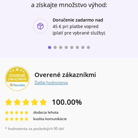
a získajte množstvo výhod:
Doručenie zadarmo nad
ishlist-u
45 €
pri platbe vopred
(platí pre vybrané služby)
Overené zákazníkmi
Ďalšie hodnotenia
100.00
%
dodacia lehota
kvalita komunikácie
* hodnotenia za posledných 90 dní