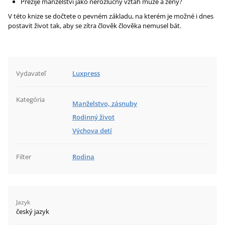
Přežije manželství jako nerozlučný vztah muže a ženy?
V této knize se dočtete o pevném základu, na kterém je možné i dnes
postavit život tak, aby se zítra člověk člověka nemusel bát.
Vydavateľ
Luxpress
Kategória
Manželstvo, zásnuby
Rodinný život
Výchova detí
Filter
Rodina
Jazyk
český jazyk