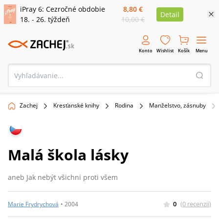
iPray 6: Cezročné obdobie
8,80 €
Detail
18. - 26. týždeň
10,00 €
Konto
Wishlist
Košík
Menu
Zachej
Kresťanské knihy
Rodina
Manželstvo, zásnuby
Malá škola lásky
aneb Jak nebýt všichni proti všem
0
(
0
recenzií
)
Marie Frydrychová
•
2004