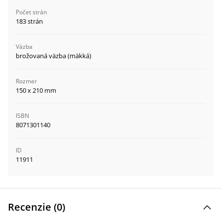
Počet strán
183 strán
Väzba
brožovaná väzba (mäkká)
Rozmer
150 x 210 mm
ISBN
8071301140
ID
11911
Recenzie (
0
)