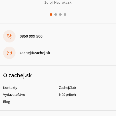
Zdroj: Heureka.sk
0850 999 500
zachej@zachej.sk
O zachej.sk
Kontakty
ZachejClub
Vydavateľstvo
Náš príbeh
Blog