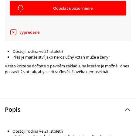
Odoslať upozornenie
vypredané
Obstojí rodina ve 21. století?
Přežije manželství jako nerozlučný vztah muže a ženy?
V této knize se dočtete o pevném základu, na kterém je možné i dnes
postavit život tak, aby se zítra člověk člověka nemusel bát.
Popis
Obstojí rodina ve 21. století?