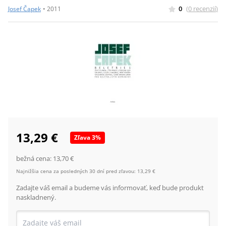
0
(
0
recenzií
)
Josef Čapek
•
2011
13,29 €
Zľava
3
%
bežná cena:
13,70 €
Najnižšia cena za posledných 30 dní pred zľavou:
13,29 €
Zadajte váš email a budeme vás informovať, keď bude produkt
naskladnený.