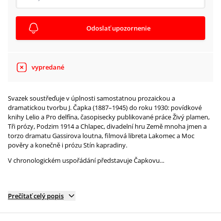
Odoslať upozornenie
vypredané
Svazek soustřeďuje v úplnosti samostatnou prozaickou a
dramatickou tvorbu J. Čapka (1887–1945) do roku 1930: povídkové
knihy Lelio a Pro delfína, časopisecky publikované práce Živý plamen,
Tři prózy, Podzim 1914 a Chlapec, divadelní hru Země mnoha jmen a
torzo dramatu Gassirova loutna, filmová libreta Lakomec a Moc
pověry a konečně i prózu Stín kapradiny.
V chronologickém uspořádání představuje Čapkovu...
Prečítať celý popis