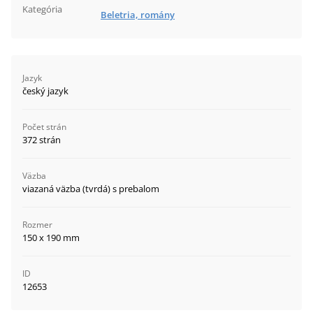
Kategória
Beletria, romány
Jazyk
český jazyk
Počet strán
372 strán
Väzba
viazaná väzba (tvrdá) s prebalom
Rozmer
150 x 190 mm
ID
12653