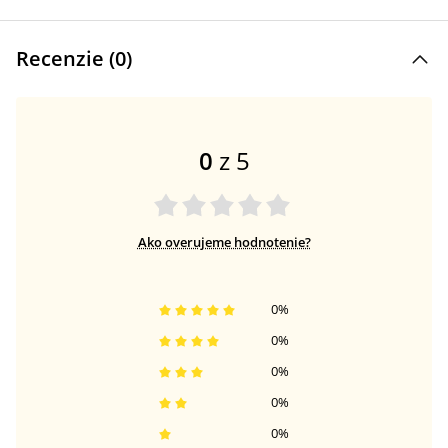
Recenzie (
0
)
0
z 5
Ako overujeme hodnotenie?
0
%
0
%
0
%
0
%
0
%