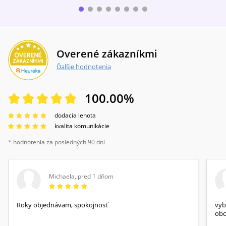
Overené zákazníkmi
Ďalšie hodnotenia
100.00
%
dodacia lehota
kvalita komunikácie
* hodnotenia za posledných 90 dní
Michaela
,
pred 1 dňom
Roky objednávam, spokojnosť
vyb
obc