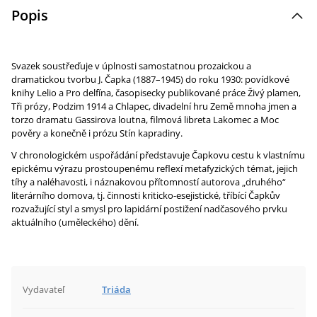
Popis
Svazek soustřeďuje v úplnosti samostatnou prozaickou a
dramatickou tvorbu J. Čapka (1887–1945) do roku 1930: povídkové
knihy Lelio a Pro delfína, časopisecky publikované práce Živý plamen,
Tři prózy, Podzim 1914 a Chlapec, divadelní hru Země mnoha jmen a
torzo dramatu Gassirova loutna, filmová libreta Lakomec a Moc
pověry a konečně i prózu Stín kapradiny.
V chronologickém uspořádání představuje Čapkovu cestu k vlastnímu
epickému výrazu prostoupenému reflexí metafyzických témat, jejich
tíhy a naléhavosti, i náznakovou přítomností autorova „druhého“
literárního domova, tj. činnosti kriticko-esejistické, tříbící Čapkův
rozvažující styl a smysl pro lapidární postižení nadčasového prvku
aktuálního (uměleckého) dění.
Vydavateľ
Triáda