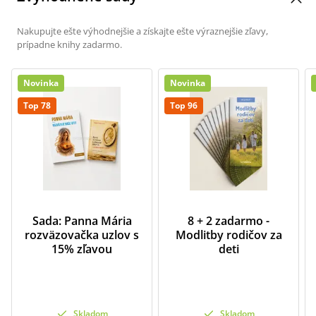
Nakupujte ešte výhodnejšie a získajte ešte výraznejšie zľavy,
prípadne knihy zadarmo.
Novinka
Novinka
Top 78
Top 96
Sada: Panna Mária
8 + 2 zadarmo -
rozväzovačka uzlov s
Modlitby rodičov za
15% zľavou
deti
Skladom
Skladom