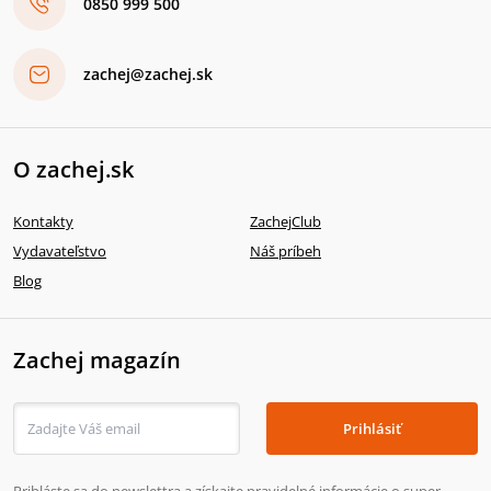
0850 999 500
zachej@zachej.sk
O zachej.sk
Kontakty
ZachejClub
Vydavateľstvo
Náš príbeh
Blog
Zachej magazín
Prihlásiť
Prihláste sa do newslettra a získajte pravidelné informácie o super