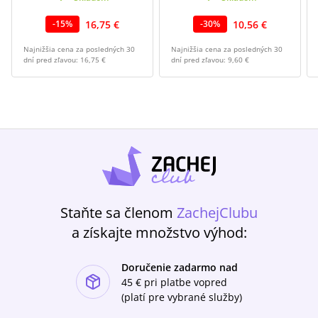
16,75 €
10,56 €
-
15
%
-
30
%
Najnižšia cena za posledných 30
Najnižšia cena za posledných 30
dní pred zľavou:
16,75 €
dní pred zľavou:
9,60 €
Staňte sa členom
ZachejClubu
a získajte množstvo výhod:
Doručenie zadarmo nad
ishlist-u
45 €
pri platbe vopred
(platí pre vybrané služby)