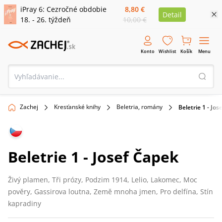
iPray 6: Cezročné obdobie
8,80 €
Detail
18. - 26. týždeň
10,00 €
Konto
Wishlist
Košík
Menu
Zachej
Kresťanské knihy
Beletria, romány
Beletrie 1 - Jos
Beletrie 1 - Josef Čapek
Živý plamen, Tři prózy, Podzim 1914, Lelio, Lakomec, Moc
pověry, Gassirova loutna, Země mnoha jmen, Pro delfína, Stín
kapradiny