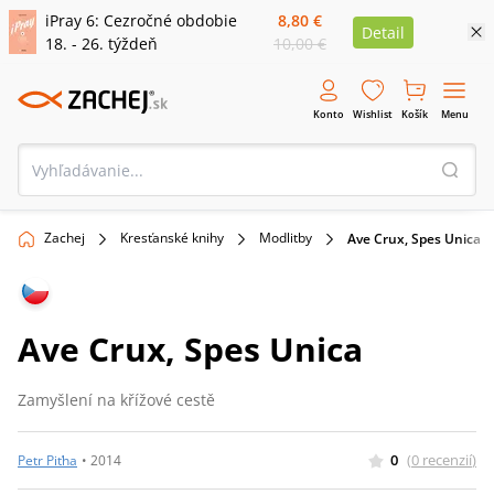
iPray 6: Cezročné obdobie
8,80 €
Detail
18. - 26. týždeň
10,00 €
Konto
Wishlist
Košík
Menu
Zachej
Kresťanské knihy
Modlitby
Ave Crux, Spes Unica
Ave Crux, Spes Unica
Zamyšlení na křížové cestě
0
(
0
recenzií
)
Petr Piťha
•
2014