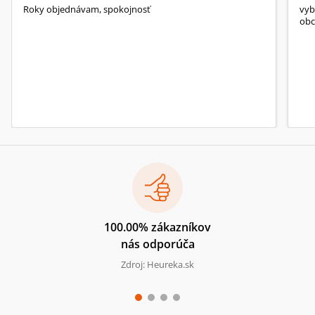
Roky objednávam, spokojnosť
vyb
obc
100.00% zákazníkov
nás odporúča
Zdroj: Heureka.sk