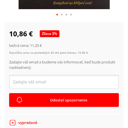
10,86 €
Zľava
3
%
bežná cena:
11,20 €
Najnižšia cena za posledných 30 dní pred zľavou:
10,86 €
Zadajte váš email a budeme vás informovať, keď bude produkt
naskladnený.
Odoslať upozornenie
vypredané