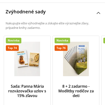
Zvýhodnené sady
Nakupujte ešte výhodnejšie a získajte ešte výraznejšie zľavy,
prípadne knihy zadarmo.
Novinka
Novinka
Top 74
Top 76
Sada: Panna Mária
8 + 2 zadarmo -
rozväzovačka uzlov s
Modlitby rodičov za
15% zľavou
deti