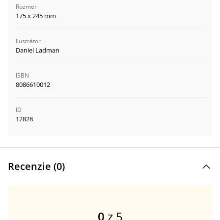
Rozmer
175 x 245 mm
Ilustrátor
Daniel Ladman
ISBN
8086610012
ID
12828
Recenzie (
0
)
0
z 5