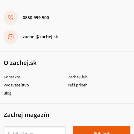
0850 999 500
zachej@zachej.sk
O zachej.sk
Kontakty
ZachejClub
Vydavateľstvo
Náš príbeh
Blog
Zachej magazín
Prihlásiť