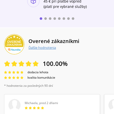
45 €
pri platbe vopred
(platí pre vybrané služby)
Overené zákazníkmi
Ďalšie hodnotenia
100.00
%
dodacia lehota
kvalita komunikácie
* hodnotenia za posledných 90 dní
Michaela
,
pred 2 dňami