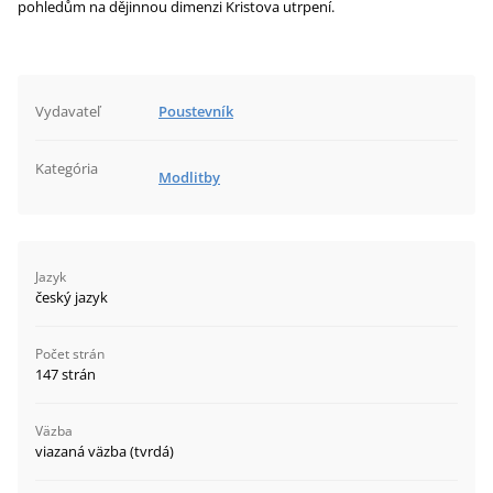
pohledům na dějinnou dimenzi Kristova utrpení.
Vydavateľ
Poustevník
Kategória
Modlitby
Jazyk
český jazyk
Počet strán
147 strán
Väzba
viazaná väzba (tvrdá)