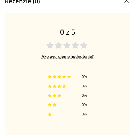
Recenzie (
0
)
0
z 5
Ako overujeme hodnotenie?
0
%
0
%
0
%
0
%
0
%