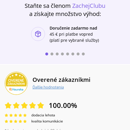
Staňte sa členom
ZachejClubu
a získajte množstvo výhod:
Doručenie zadarmo nad
ishlist-u
45 €
pri platbe vopred
(platí pre vybrané služby)
Overené zákazníkmi
Ďalšie hodnotenia
100.00
%
dodacia lehota
kvalita komunikácie