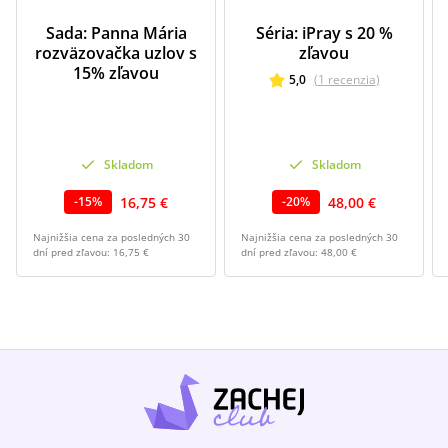
Sada: Panna Mária
Séria: iPray s 20 %
rozväzovačka uzlov s
zľavou
15% zľavou
5,0
(
1
recenzia
)
Skladom
Skladom
16,75 €
48,00 €
-
15
%
-
20
%
Najnižšia cena za posledných 30
Najnižšia cena za posledných 30
dní pred zľavou:
16,75 €
dní pred zľavou:
48,00 €