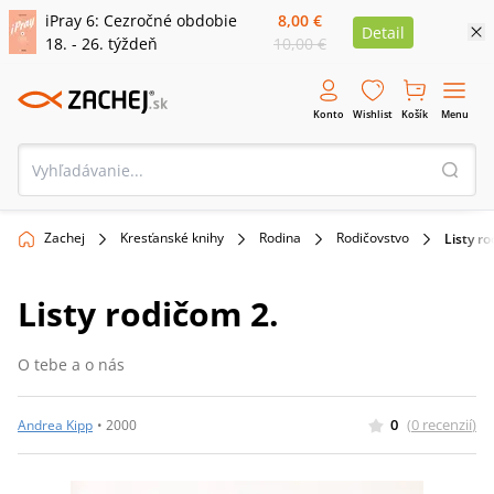
iPray 6: Cezročné obdobie
8,00 €
Detail
18. - 26. týždeň
10,00 €
Konto
Wishlist
Košík
Menu
Zachej
Kresťanské knihy
Rodina
Rodičovstvo
Listy ro
Listy rodičom 2.
O tebe a o nás
0
(
0
recenzií
)
Andrea Kipp
•
2000