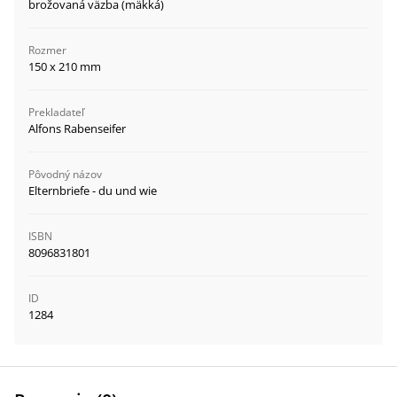
brožovaná väzba (mäkká)
Rozmer
150 x 210 mm
Prekladateľ
Alfons Rabenseifer
Pôvodný názov
Elternbriefe - du und wie
ISBN
8096831801
ID
1284