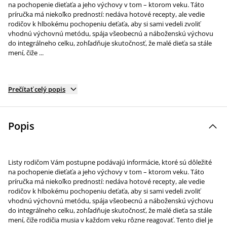
na pochopenie dieťaťa a jeho výchovy v tom – ktorom veku. Táto
príručka má niekoľko predností: nedáva hotové recepty, ale vedie
rodičov k hlbokému pochopeniu deťaťa, aby si sami vedeli zvoliť
vhodnú výchovnú metódu, spája všeobecnú a náboženskú výchovu
do integrálneho celku, zohľadňuje skutočnosť, že malé dieťa sa stále
mení, čiže ...
Prečítať celý popis
Popis
Listy rodičom Vám postupne podávajú informácie, ktoré sú dôležité
na pochopenie dieťaťa a jeho výchovy v tom – ktorom veku. Táto
príručka má niekoľko predností: nedáva hotové recepty, ale vedie
rodičov k hlbokému pochopeniu deťaťa, aby si sami vedeli zvoliť
vhodnú výchovnú metódu, spája všeobecnú a náboženskú výchovu
do integrálneho celku, zohľadňuje skutočnosť, že malé dieťa sa stále
mení, čiže rodičia musia v každom veku rôzne reagovať. Tento diel je