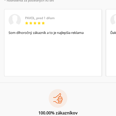
* hodnotenia za posledných 90 dní
PAVOL
,
pred 1 dňom
Som dlhoročný zákazník a to je najlepšia reklama
Ďa
100.00% zákazníkov