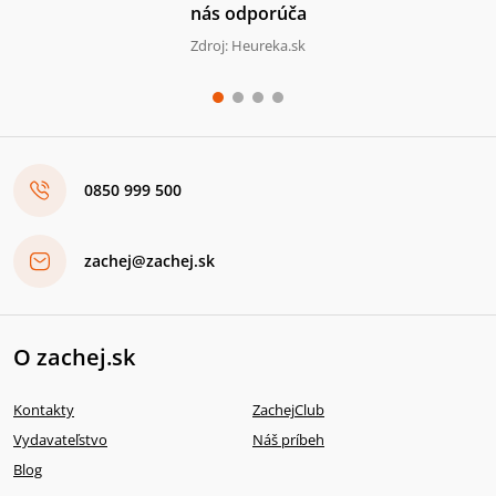
nás odporúča
Zdroj: Heureka.sk
0850 999 500
zachej@zachej.sk
O zachej.sk
Kontakty
ZachejClub
Vydavateľstvo
Náš príbeh
Blog