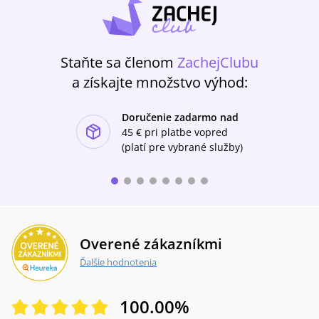
Staňte sa členom
ZachejClubu
a získajte množstvo výhod:
Doručenie zadarmo nad
ishlist-u
45 €
pri platbe vopred
(platí pre vybrané služby)
Overené zákazníkmi
Ďalšie hodnotenia
100.00
%