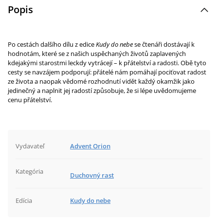
Popis
Po cestách dalšího dílu z edice
Kudy do nebe
se čtenáři dostávají k
hodnotám, které se z našich uspěchaných životů zaplavených
kdejakými starostmi leckdy vytrácejí – k přátelství a radosti. Obě tyto
cesty se navzájem podporují: přátelé nám pomáhají pociťovat radost
ze života a naopak vědomé rozhodnutí vidět každý okamžik jako
jedinečný a naplnit jej radostí způsobuje, že si lépe uvědomujeme
cenu přátelství.
Vydavateľ
Advent Orion
Kategória
Duchovný rast
Edícia
Kudy do nebe