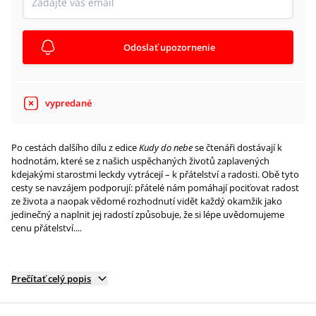
Odoslať upozornenie
vypredané
Po cestách dalšího dílu z edice
Kudy do nebe
se čtenáři dostávají k
hodnotám, které se z našich uspěchaných životů zaplavených
kdejakými starostmi leckdy vytrácejí – k přátelství a radosti. Obě tyto
cesty se navzájem podporují: přátelé nám pomáhají pociťovat radost
ze života a naopak vědomé rozhodnutí vidět každý okamžik jako
jedinečný a naplnit jej radostí způsobuje, že si lépe uvědomujeme
cenu přátelství....
Prečítať celý popis