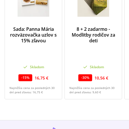
Sada: Panna Mária
8 + 2 zadarmo -
rozväzovačka uzlov s
Modlitby rodičov za
15% zľavou
deti
Skladom
Skladom
16,75 €
10,56 €
-
15
%
-
30
%
Najnižšia cena za posledných 30
Najnižšia cena za posledných 30
dní pred zľavou:
16,75 €
dní pred zľavou:
9,60 €