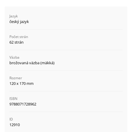
Jazyk
český jazyk
Počet strán
62 strán
Väzba
brožovaná väzba (mäkká)
Rozmer
120 x 170 mm
ISBN
9788071728962
ID
12910