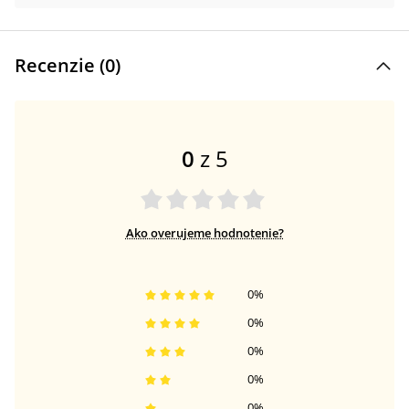
Recenzie (
0
)
0
z 5
Ako overujeme hodnotenie?
0
%
0
%
0
%
0
%
0
%