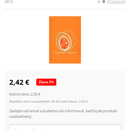
0
(
0
recenzií
)
2012
2,42 €
Zľava
3
%
bežná cena:
2,50 €
Najnižšia cena za posledných 30 dní pred zľavou:
2,42 €
Zadajte váš email a budeme vás informovať, keď bude produkt
naskladnený.