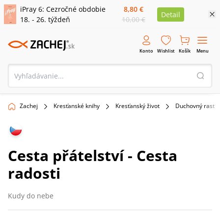
iPray 6: Cezročné obdobie
8,80 €
Detail
18. - 26. týždeň
10,00 €
Konto
Wishlist
Košík
Menu
Zachej
Kresťanské knihy
Kresťanský život
Duchovný rast
Cesta přátelství - Cesta
radosti
Kudy do nebe