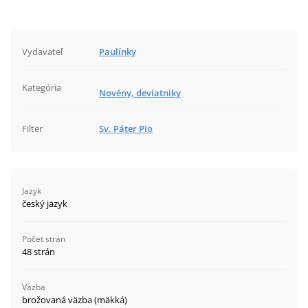
Vydavateľ
Paulínky
Kategória
Novény, deviatniky
Filter
Sv. Páter Pio
Jazyk
český jazyk
Počet strán
48 strán
Väzba
brožovaná väzba (mäkká)