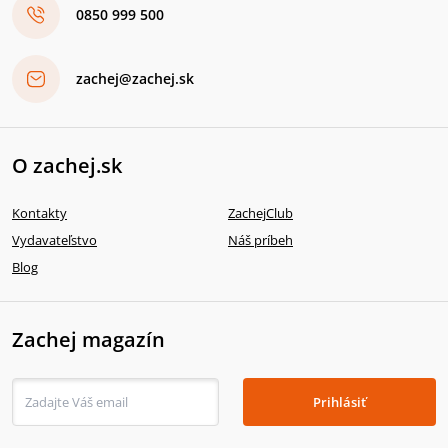
0850 999 500
zachej@zachej.sk
O zachej.sk
Kontakty
ZachejClub
Vydavateľstvo
Náš príbeh
Blog
Zachej magazín
Prihlásiť