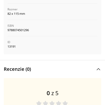
Rozmer
82 x 115 mm
ISBN
9788074501296
ID
13191
Recenzie (
0
)
0
z 5