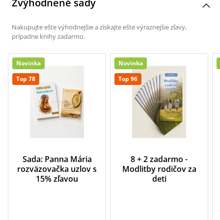
Zvýhodnené sady
Nakupujte ešte výhodnejšie a získajte ešte výraznejšie zľavy,
prípadne knihy zadarmo.
Novinka
Novinka
Top 78
Top 96
Sada: Panna Mária
8 + 2 zadarmo -
rozväzovačka uzlov s
Modlitby rodičov za
15% zľavou
deti