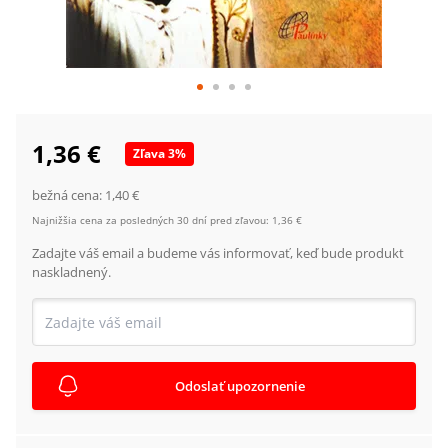
1,36 €
Zľava
3
%
bežná cena:
1,40 €
Najnižšia cena za posledných 30 dní pred zľavou:
1,36 €
Zadajte váš email a budeme vás informovať, keď bude produkt
naskladnený.
Odoslať upozornenie