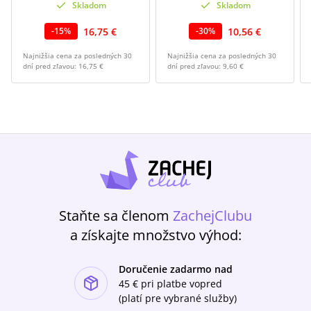
Skladom
Skladom
16,75 €
10,56 €
-
15
%
-
30
%
Najnižšia cena za posledných 30
Najnižšia cena za posledných 30
dní pred zľavou:
16,75 €
dní pred zľavou:
9,60 €
Staňte sa členom
ZachejClubu
a získajte množstvo výhod:
Doručenie zadarmo nad
ishlist-u
45 €
pri platbe vopred
(platí pre vybrané služby)