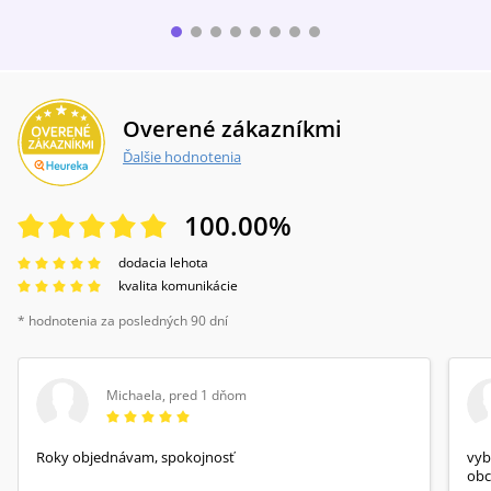
Overené zákazníkmi
Ďalšie hodnotenia
100.00
%
dodacia lehota
kvalita komunikácie
* hodnotenia za posledných 90 dní
Michaela
,
pred 1 dňom
Roky objednávam, spokojnosť
vyb
obc