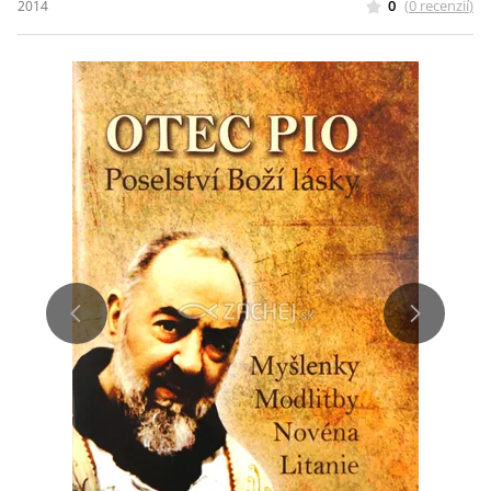
0
(
0
recenzií
)
2014