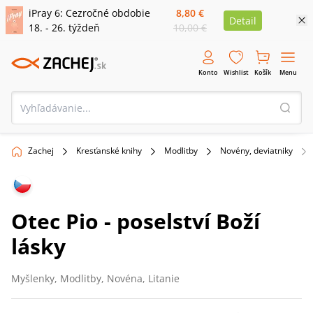
iPray 6: Cezročné obdobie
8,80 €
Detail
18. - 26. týždeň
10,00 €
Konto
Wishlist
Košík
Menu
Zachej
Kresťanské knihy
Modlitby
Novény, deviatniky
Otec Pio - poselství Boží
lásky
Myšlenky, Modlitby, Novéna, Litanie