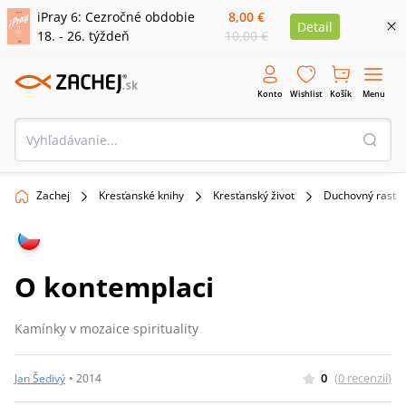
iPray 6: Cezročné obdobie
8,00 €
Detail
18. - 26. týždeň
10,00 €
Konto
Wishlist
Košík
Menu
Zachej
Kresťanské knihy
Kresťanský život
Duchovný rast
O kontemplaci
Kamínky v mozaice spirituality
0
(
0
recenzií
)
Jan Šedivý
•
2014