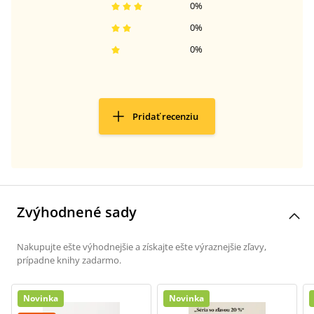
0
%
0
%
0
%
Pridať recenziu
Zvýhodnené sady
Nakupujte ešte výhodnejšie a získajte ešte výraznejšie zľavy,
prípadne knihy zadarmo.
Novinka
Novinka