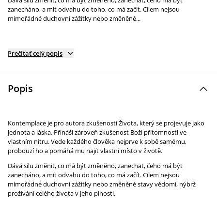
Dává sílu změnit, co má být změněno, zanechat, čeho má být
zanecháno, a mít odvahu do toho, co má začít. Cílem nejsou
mimořádné duchovní zážitky nebo změněné...
Prečítať celý popis
Popis
Kontemplace je pro autora zkušeností Života, který se projevuje jako
jednota a láska. Přináší zároveň zkušenost Boží přítomnosti ve
vlastním nitru. Vede každého člověka nejprve k sobě samému,
probouzí ho a pomáhá mu najít vlastní místo v životě.
Dává sílu změnit, co má být změněno, zanechat, čeho má být
zanecháno, a mít odvahu do toho, co má začít. Cílem nejsou
mimořádné duchovní zážitky nebo změněné stavy vědomí, nýbrž
prožívání celého života v jeho plnosti.