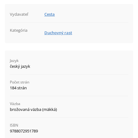
Vydavateľ
Cesta
Kategória
Duchovný rast
Jazyk
český jazyk
Počet strán
184 strán
Väzba
brožovaná väzba (mäkká)
ISBN
9788072951789