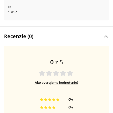
ID
13192
Recenzie (
0
)
0
z 5
Ako overujeme hodnotenie?
0
%
0
%