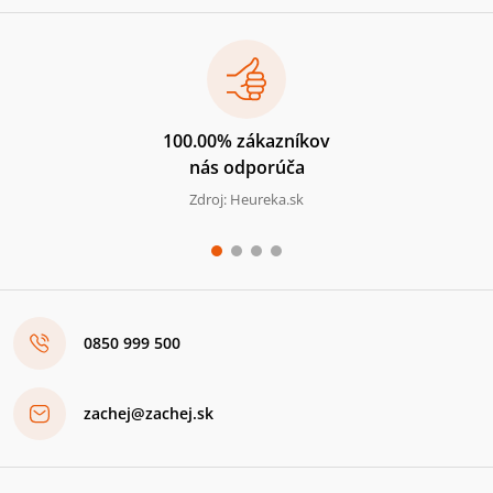
100.00% zákazníkov
nás odporúča
Zdroj: Heureka.sk
0850 999 500
zachej@zachej.sk