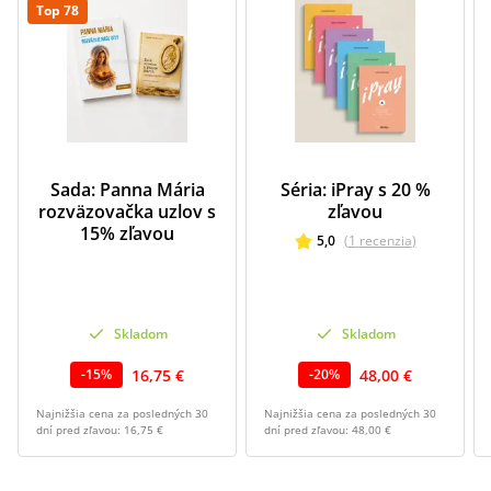
Top 78
Sada: Panna Mária
Séria: iPray s 20 %
rozväzovačka uzlov s
zľavou
15% zľavou
5,0
(
1
recenzia
)
Skladom
Skladom
16,75 €
48,00 €
-
15
%
-
20
%
Najnižšia cena za posledných 30
Najnižšia cena za posledných 30
dní pred zľavou:
16,75 €
dní pred zľavou:
48,00 €