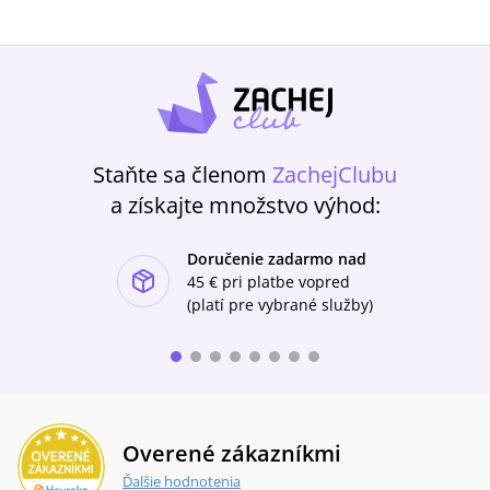
Staňte sa členom
ZachejClubu
a získajte množstvo výhod:
Doručenie zadarmo nad
ishlist-u
45 €
pri platbe vopred
(platí pre vybrané služby)
Overené zákazníkmi
Ďalšie hodnotenia