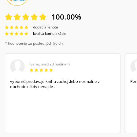
100.00
%
dodacia lehota
kvalita komunikácie
* hodnotenia za posledných 90 dní
Ivana
,
pred 23 hodinami
vyborné predavaju knihu zachej ,lebo normalne v
Per
obchode nikdy nenajde .