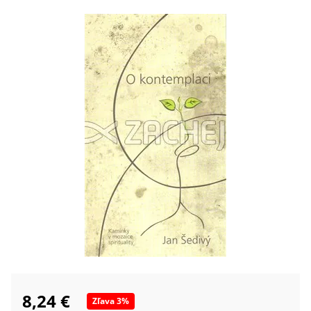
8,24 €
Zľava
3
%