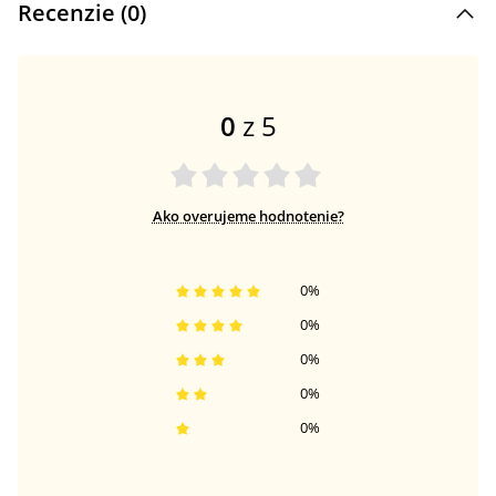
Recenzie (
0
)
0
z 5
Ako overujeme hodnotenie?
0
%
0
%
0
%
0
%
0
%