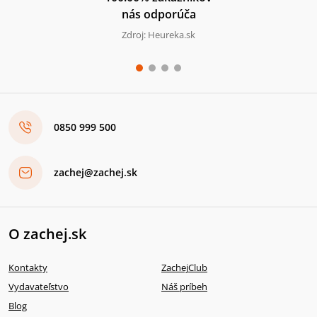
nás odporúča
Zdroj: Heureka.sk
0850 999 500
zachej@zachej.sk
O zachej.sk
Kontakty
ZachejClub
Vydavateľstvo
Náš príbeh
Blog