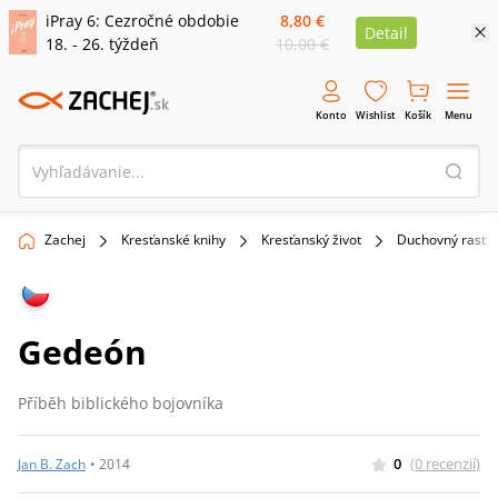
iPray 6: Cezročné obdobie
8,80 €
Detail
18. - 26. týždeň
10,00 €
Konto
Wishlist
Košík
Menu
Zachej
Kresťanské knihy
Kresťanský život
Duchovný rast
Gedeón
Příběh biblického bojovníka
0
(
0
recenzií
)
Jan B. Zach
•
2014