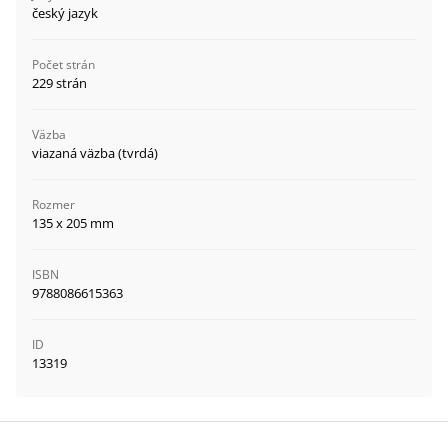
český jazyk
Počet strán
229 strán
Väzba
viazaná väzba (tvrdá)
Rozmer
135 x 205 mm
ISBN
9788086615363
ID
13319