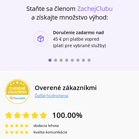
Staňte sa členom
ZachejClubu
a získajte množstvo výhod:
Doručenie zadarmo nad
ishlist-u
45 €
pri platbe vopred
(platí pre vybrané služby)
Overené zákazníkmi
Ďalšie hodnotenia
100.00
%
dodacia lehota
kvalita komunikácie