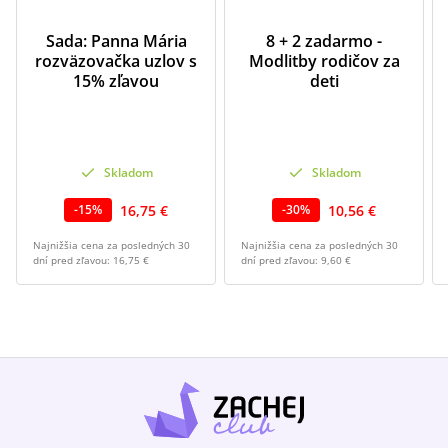
Sada: Panna Mária
8 + 2 zadarmo -
rozväzovačka uzlov s
Modlitby rodičov za
15% zľavou
deti
Skladom
Skladom
16,75 €
10,56 €
-
15
%
-
30
%
Najnižšia cena za posledných 30
Najnižšia cena za posledných 30
dní pred zľavou:
16,75 €
dní pred zľavou:
9,60 €