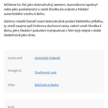
Můžeme ho číst jako dobrodružný western, starozákonní apokryf
nebo jako podobenství o cestě člověka ke zralosti a hledání
autentického vztahu k Bohu.
Zatímco mladší čtenáři ocení dobrodružné podání biblického příběhu,
ty starší zaujme spíš hrdinova duchovní cesta, neboť vztah člověka k
Bohu, jeho hledání i pokušení manipulovat s Ním byly stejné v době
Gedeónově jako dnes.
Vydavateľ
Katolický týdeník
Kategória
Duchovný rast
Filter
Biblické príbehy
Jazyk