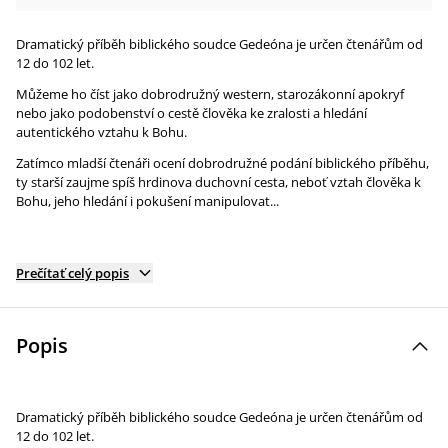
Dramatický příběh biblického soudce Gedeóna je určen čtenářům od
12 do 102 let.
Můžeme ho číst jako dobrodružný western, starozákonní apokryf
nebo jako podobenství o cestě člověka ke zralosti a hledání
autentického vztahu k Bohu.
Zatímco mladší čtenáři ocení dobrodružné podání biblického příběhu,
ty starší zaujme spíš hrdinova duchovní cesta, neboť vztah člověka k
Bohu, jeho hledání i pokušení manipulovat...
Prečítať celý popis
Popis
Dramatický příběh biblického soudce Gedeóna je určen čtenářům od
12 do 102 let.