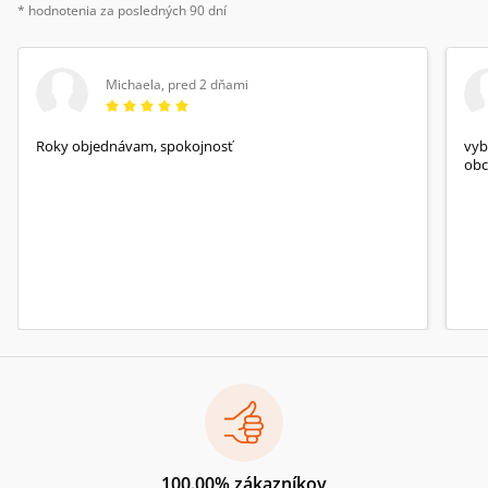
* hodnotenia za posledných 90 dní
Michaela
,
pred 2 dňami
Roky objednávam, spokojnosť
vyb
obc
100.00% zákazníkov