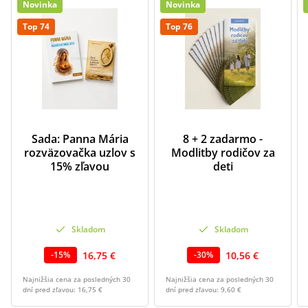
Novinka
Novinka
Top 74
Top 76
Sada: Panna Mária
8 + 2 zadarmo -
rozväzovačka uzlov s
Modlitby rodičov za
15% zľavou
deti
Skladom
Skladom
16,75 €
10,56 €
-
15
%
-
30
%
Najnižšia cena za posledných 30
Najnižšia cena za posledných 30
dní pred zľavou:
16,75 €
dní pred zľavou:
9,60 €