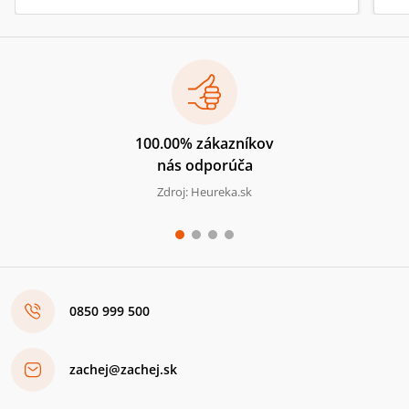
100.00% zákazníkov
nás odporúča
Zdroj: Heureka.sk
0850 999 500
zachej@zachej.sk