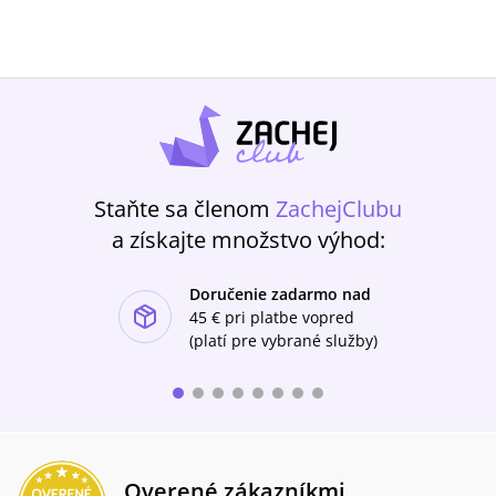
Staňte sa členom
ZachejClubu
a získajte množstvo výhod:
Doručenie zadarmo nad
ishlist-u
45 €
pri platbe vopred
(platí pre vybrané služby)
Overené zákazníkmi