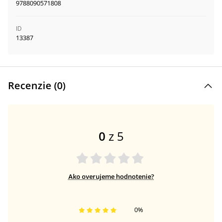
9788090571808
ID
13387
Recenzie (
0
)
0
z 5
Ako overujeme hodnotenie?
0
%