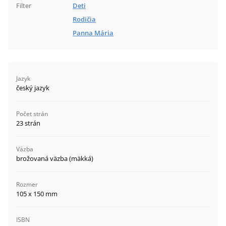
Filter
Deti
Rodičia
Panna Mária
Jazyk
český jazyk
Počet strán
23 strán
Väzba
brožovaná väzba (mäkká)
Rozmer
105 x 150 mm
ISBN