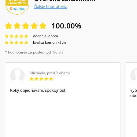
Ďalšie hodnotenia
100.00
%
dodacia lehota
kvalita komunikácie
* hodnotenia za posledných 90 dní
Michaela
,
pred 2 dňami
Roky objednávam, spokojnosť
vyb
obc