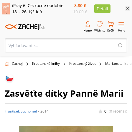
iPray 6: Cezročné obdobie
8,80 €
Detail
18. - 26. týždeň
10,00 €
Konto
Wishlist
Košík
Menu
Zachej
Kresťanské knihy
Kresťanský život
Mariánska liter
Zasvěťte dítky Panně Marii
0
(
0
recenzií
)
František Suchomel
•
2014