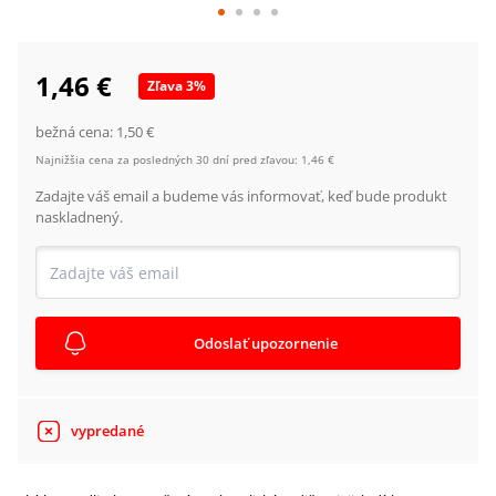
1,46 €
Zľava
3
%
bežná cena:
1,50 €
Najnižšia cena za posledných 30 dní pred zľavou:
1,46 €
Zadajte váš email a budeme vás informovať, keď bude produkt
naskladnený.
Odoslať upozornenie
vypredané