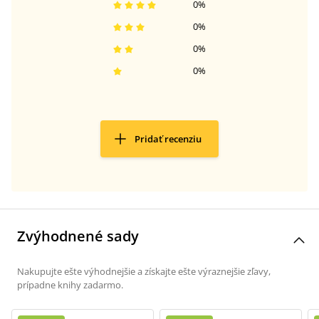
0
%
0
%
0
%
0
%
Pridať recenziu
Zvýhodnené sady
Nakupujte ešte výhodnejšie a získajte ešte výraznejšie zľavy,
prípadne knihy zadarmo.