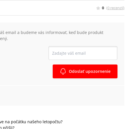
0
(
0
recenzií
)
váš email a budeme vás informovať, keď bude produkt
ený.
Odoslať upozornenie
kve na počátku našeho letopočtu?
 přišli?