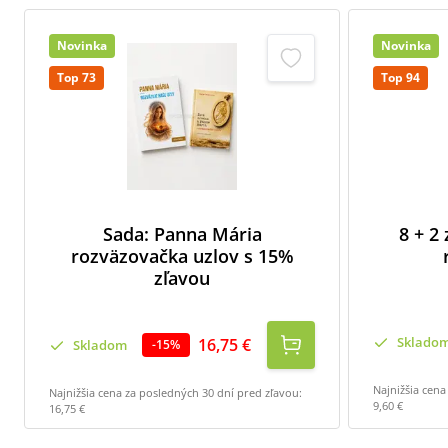
Novinka
Novinka
Top 73
Top 94
Sada: Panna Mária
8 + 2
rozväzovačka uzlov s 15%
zľavou
Sklado
16,75 €
Skladom
-
15
%
Najnižšia cena
Najnižšia cena za posledných 30 dní pred zľavou:
9,60 €
16,75 €