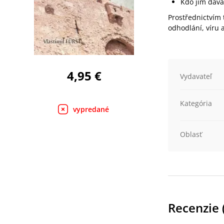
Kdo jim dával
Prostřednictvím 
odhodlání, víru a
4,95 €
Vydavateľ
Kategória
vypredané
Oblasť
Recenzie 