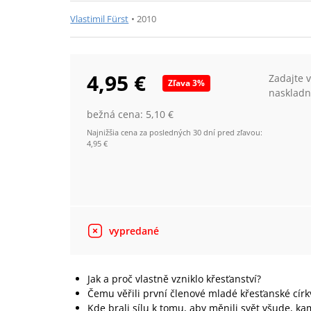
Vlastimil Fürst
•
2010
4,95 €
Zadajte 
Zľava
3
%
naskladn
bežná cena:
5,10 €
Najnižšia cena za posledných 30 dní pred zľavou:
4,95 €
vypredané
Jak a proč vlastně vzniklo křesťanství?
Čemu věřili první členové mladé křesťanské cír
Kde brali sílu k tomu, aby měnili svět všude, kam