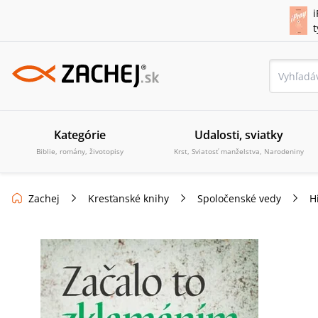
i
Kategórie
Udalosti, sviatky
Biblie, romány, životopisy
Krst, Sviatosť manželstva, Narodeniny
Zachej
Kresťanské knihy
Spoločenské vedy
H