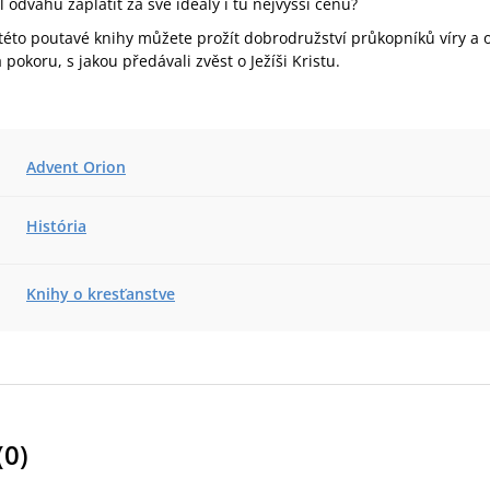
 odvahu zaplatit za své ideály i tu nejvyšší cenu?
této poutavé knihy můžete prožít dobrodružství průkopníků víry a o
 pokoru, s jakou předávali zvěst o Ježíši Kristu.
Advent Orion
História
Knihy o kresťanstve
(
0
)