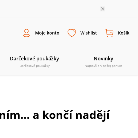
Moje konto
Wishlist
Košík
Darčekové poukážky
Novinky
Darčekové poukážky
Najnovšie v našej ponuke
ním… a končí nadějí