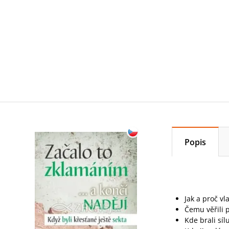
Popis
Jak a proč vl
Čemu věřili 
Kde brali síl