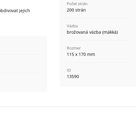
Počet strán
200 strán
bdivovat jejich
Väzba
brožovaná väzba (mäkká)
Rozmer
115 x 170 mm
ID
13590