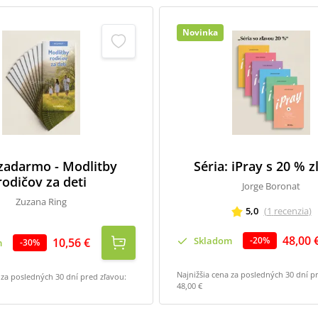
Novinka
 zadarmo - Modlitby
Séria: iPray s 20 % 
rodičov za deti
Jorge Boronat
Zuzana Ring
5,0
(
1
recenzia
)
48,00 
Skladom
-
20
%
10,56 €
m
-
30
%
Najnižšia cena za posledných 30 dní p
 za posledných 30 dní pred zľavou:
48,00 €