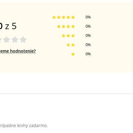
0
%
0
z 5
0
%
0
%
0
%
jeme hodnotenie?
0
%
 prípadne knihy zadarmo.