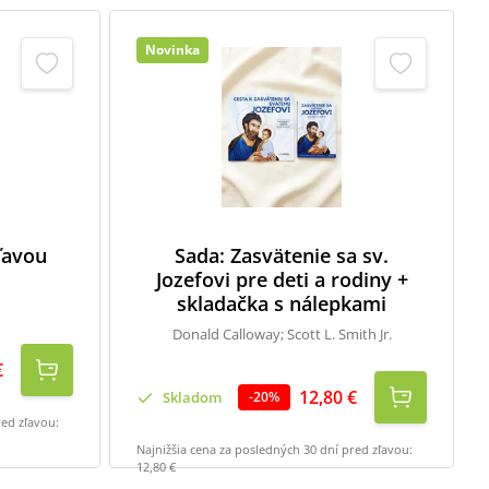
Novinka
zľavou
Sada: Zasvätenie sa sv.
Jozefovi pre deti a rodiny +
skladačka s nálepkami
Donald Calloway; Scott L. Smith Jr.
€
12,80 €
Skladom
-
20
%
red zľavou:
Najnižšia cena za posledných 30 dní pred zľavou:
12,80 €