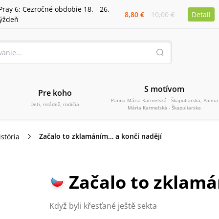
Pray 6: Cezročné obdobie 18. - 26.
8,80 €
10,00 €
Detail
týždeň
S motívom
Pre koho
Panna Mária Karmelská - Škapuliarska, Panna
Deti, mládež, rodičia
Mária Karmelská - Škapuliarska
Začalo to zklamáním… a končí nadějí
istória
Začalo to zklamá
Když byli křesťané ještě sekta