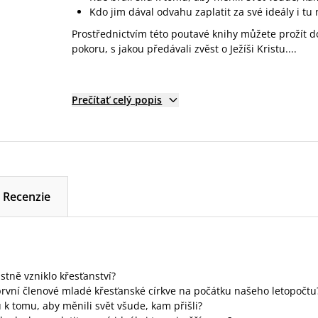
Kdo jim dával odvahu zaplatit za své ideály i tu
Prostřednictvím této poutavé knihy můžete prožít do
pokoru, s jakou předávali zvěst o Ježíši Kristu....
Prečítať celý popis
Recenzie
astně vzniklo křesťanství?
první členové mladé křesťanské církve na počátku našeho letopočtu
u k tomu, aby měnili svět všude, kam přišli?