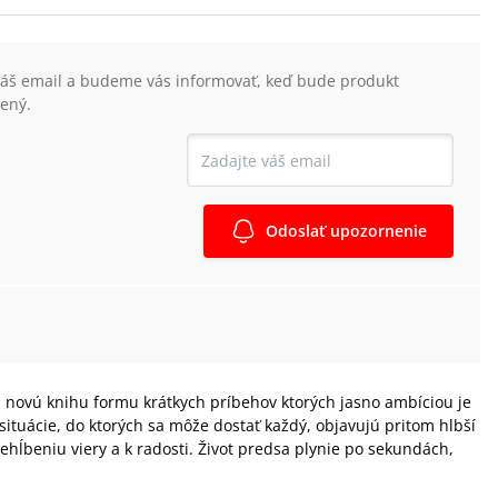
váš email a budeme vás informovať, keď bude produkt
ený.
Odoslať upozornenie
u novú knihu formu krátkych príbehov ktorých jasno ambíciou je
situácie, do ktorých sa môže dostať každý, objavujú pritom hlbší
hĺbeniu viery a k radosti. Život predsa plynie po sekundách,