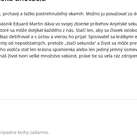
, prchavý a ťažko postrehnuteľný okamih. Možno ju považovať za dô
básnik Eduard Martin dáva vo svojej zbierke príbehov Anjelské sek
ktoré sa môže dotýkať každého z nás. Stačí len, aby sa človek oslo
az dešifrovať a s úctou a vierou ho prijať. Spisovateľ sa krátkymi e
ty od nepodstatných, pretože „stačí sekunda“ a život sa môže pre
o vodiča stať len krásna spomienka alebo len jediný jemný úsmev 
 náš život tvorí veľké množstvo sekúnd, práve tie sú veľa ráz zdrojo
 prípadne knihy zadarmo.