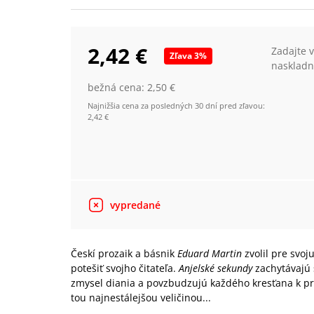
2,42 €
Zadajte 
Zľava
3
%
naskladn
bežná cena:
2,50 €
Najnižšia cena za posledných 30 dní pred zľavou:
2,42 €
vypredané
Českí prozaik a básnik
Eduard Martin
zvolil pre svoj
potešiť svojho čitateľa.
Anjelské sekundy
zachytávajú 
zmysel diania a povzbudzujú každého kresťana k pre
tou najnestálejšou veličinou...