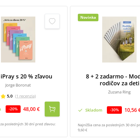
Novinka
 iPray s 20 % zľavou
8 + 2 zadarmo - Mod
rodičov za deti
Jorge Boronat
Zuzana Ring
5,0
(
1
recenzia
)
48,00 €
m
-
20
%
10,56 
Skladom
-
30
%
 za posledných 30 dní pred zľavou:
Najnižšia cena za posledných 30 dní p
9,60 €