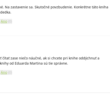
é. Na zastavenie sa. Skutočné povzbudenie. Konkrétne táto kniha
 dedka.
Áno
(
0
)
 čítať zase niečo náučné, ak si chcete pri knihe oddýchnuť a
ak knihy od Eduarda Martina sú tie správne.
Áno
(
0
)