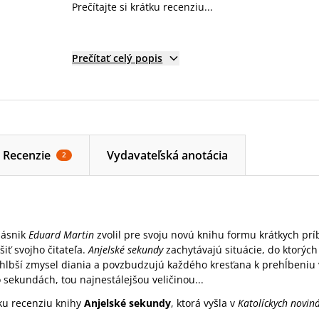
Prečítajte si krátku recenziu...
Prečítať celý popis
Recenzie
Vydavateľská anotácia
2
básnik
Eduard Martin
zvolil pre svoju novú knihu formu krátkych prí
iť svojho čitateľa.
Anjelské sekundy
zachytávajú situácie, do ktorých
hlbší zmysel diania a povzbudzujú každého kresťana k prehĺbeniu vi
 sekundách, tou najnestálejšou veličinou...
tku recenziu knihy
Anjelské sekundy
, ktorá vyšla v
Katolíckych novin