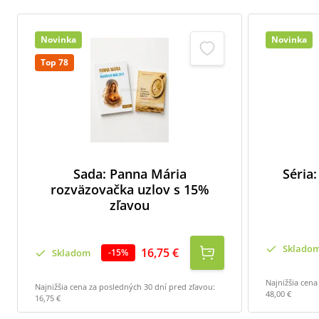
Novinka
Novinka
Top 78
Sada: Panna Mária
Séria:
rozväzovačka uzlov s 15%
zľavou
Sklado
16,75 €
Skladom
-
15
%
Najnižšia cena
Najnižšia cena za posledných 30 dní pred zľavou:
48,00 €
16,75 €