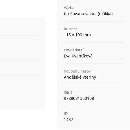
Väzba
brožovaná väzba (mäkká)
Rozmer
115 x 190 mm
Prekladateľ
Eva Kvantíková
Pôvodný názov
Andělské vteřiny
ISBN
9788081350108
ID
1437