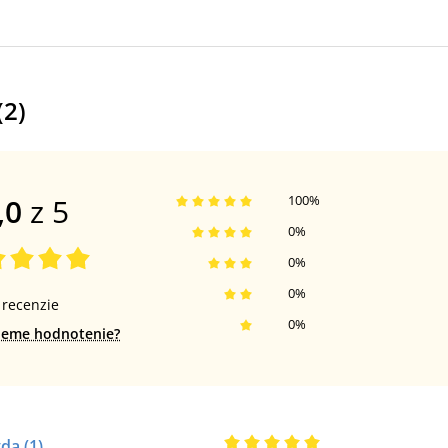
(
2
)
,0
z 5
100
%
0
%
0
%
0
%
recenzie
0
%
jeme hodnotenie?
da
(1)