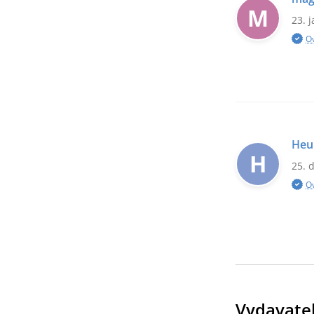
M
23. 
O
Heu
H
25. 
O
Vydavate