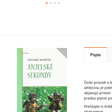
Popis
Českí prozaik a 
ambíciou je poteš
objavujú pritom 
predsa plynie po
Prečítajte si krá
obohatenie
.