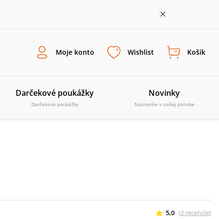
Moje konto
Wishlist
Košík
Darčekové poukážky
Novinky
Darčekové poukážky
Najnovšie v našej ponuke
5,0
(
2
recenzie
)