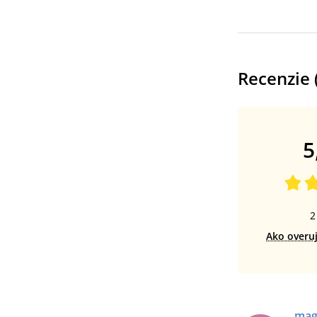
Recenzie 
5
2
Ako overu
mag