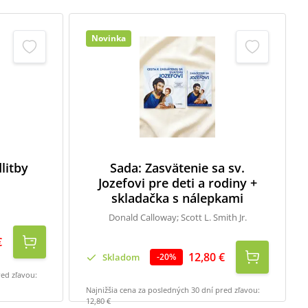
Novinka
litby
Sada: Zasvätenie sa sv.
Jozefovi pre deti a rodiny +
skladačka s nálepkami
Donald Calloway; Scott L. Smith Jr.
€
12,80 €
Skladom
-
20
%
red zľavou:
Najnižšia cena za posledných 30 dní pred zľavou:
12,80 €