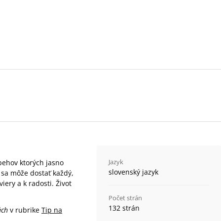
Jazyk
behov ktorých jasno
slovenský jazyk
 sa môže dostať každý,
ery a k radosti. Život
Počet strán
132 strán
ách
v rubrike
Tip na