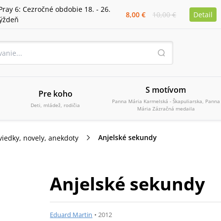
Pray 6: Cezročné obdobie 18. - 26.
8,00 €
10,00 €
Detail
týždeň
S motívom
Pre koho
Panna Mária Karmelská - Škapuliarska, Panna
Deti, mládež, rodičia
Mária Zázračná medaila
Anjelské sekundy
viedky, novely, anekdoty
Anjelské sekundy
Eduard Martin
•
2012