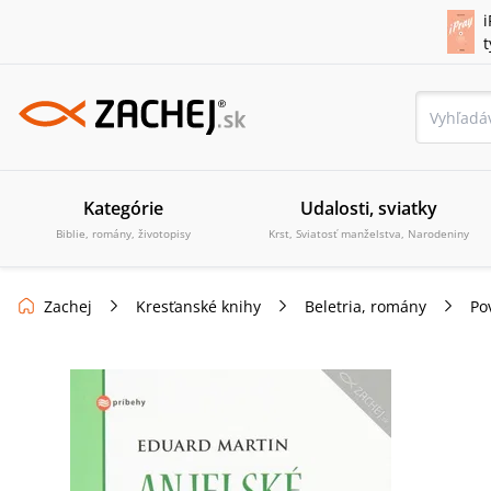
i
Kategórie
Udalosti, sviatky
Biblie, romány, životopisy
Krst, Sviatosť manželstva, Narodeniny
Zachej
Kresťanské knihy
Beletria, romány
Po