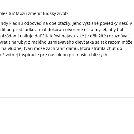
ležitú? Môžu zmeniť ľudský život?
undy kladnú odpoveď na obe otázky. Jeho výstižné poviedky nesú v
bodil od predsudkov, mal dokorán otvorené oči a myseľ, aby bol
pizódami usiluje dať čitateľovi najavo, aké je dôležité rozoznávať
vrátiť naruby: z malého usmievavého dievčatka sa tak razom môže
na vľúdnej tvári môže zachrániť dámu, ktorá stratila chuť do
m životnej inšpirácie pre nás alebo pre našich blízkych.