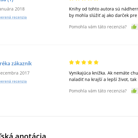
januára 2018
Knihy od tohto autora sú nádhern
by mohla slúžiť aj ako darček pre
verená recenzia
Pomohla vám táto recenzia?
réka zákazník
decembra 2017
Vynikajúca knižka. Ak nemáte chuť
naladiť na krajší a lepší život, t
verená recenzia
Pomohla vám táto recenzia?
ľská anotácia