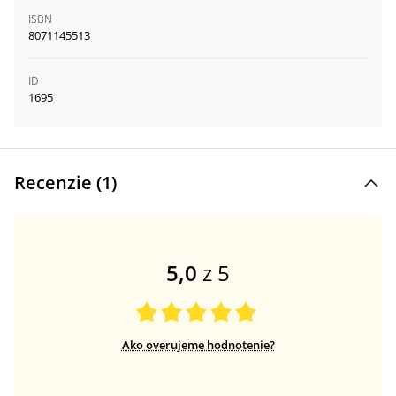
ISBN
8071145513
ID
1695
Recenzie (
1
)
5,0
z 5
Ako overujeme hodnotenie?