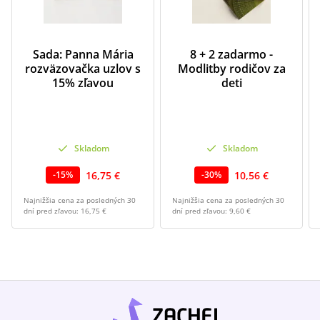
Sada: Panna Mária
8 + 2 zadarmo -
rozväzovačka uzlov s
Modlitby rodičov za
15% zľavou
deti
Skladom
Skladom
16,75 €
10,56 €
-
15
%
-
30
%
Najnižšia cena za posledných 30
Najnižšia cena za posledných 30
dní pred zľavou:
16,75 €
dní pred zľavou:
9,60 €