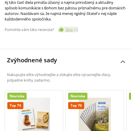
Aj táto časť diela prináša úžasný a najmä prirodzený a aktuálny
spôsob komunikácie s Bohom bez pátosu príznačnému pre domácich
autorov. Nazdávam sa, že najmä menej rigidný čitateľ v nej nájde
každodenného spoločníka.
Pomohla vám táto recenzia?
Áno
(
0
)
Zvýhodnené sady
Nakupujte ešte výhodnejšie a získajte ešte výraznejšie zľavy,
prípadne knihy zadarmo.
Novinka
Novinka
Top 74
Top 76