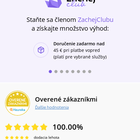
Staňte sa členom
ZachejClubu
a získajte množstvo výhod:
Doručenie zadarmo nad
ishlist-u
45 €
pri platbe vopred
(platí pre vybrané služby)
Overené zákazníkmi
Ďalšie hodnotenia
100.00
%
dodacia lehota