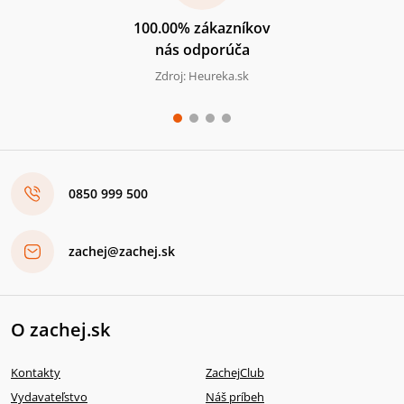
100.00% zákazníkov
nás odporúča
Zdroj: Heureka.sk
0850 999 500
zachej@zachej.sk
O zachej.sk
Kontakty
ZachejClub
Vydavateľstvo
Náš príbeh