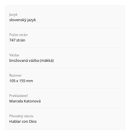
Jazyk
slovenský jazyk
Počet strán
747 strán
Väzba
brožovaná väzba (mäkká)
Rozmer
105 x 155 mm
Prekladateľ
Marcela Katonová
Pôvodný názov
Hablar con Dios