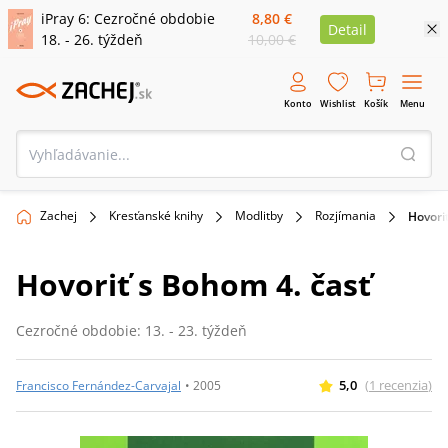
iPray 6: Cezročné obdobie
8,80 €
Detail
18. - 26. týždeň
10,00 €
Konto
Wishlist
Košík
Menu
Zachej
Kresťanské knihy
Modlitby
Rozjímania
Hovori
Hovoriť s Bohom 4. časť
Cezročné obdobie: 13. - 23. týždeň
5,0
(
1
recenzia
)
Francisco Fernández-Carvajal
•
2005