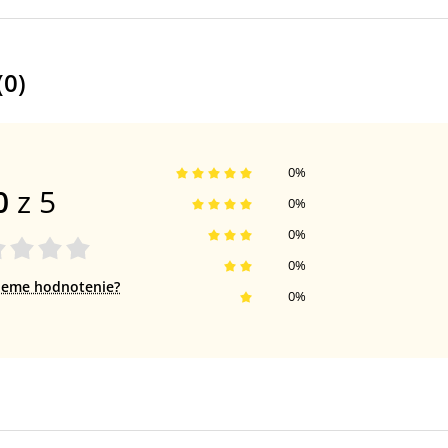
(
0
)
0
%
0
z 5
0
%
0
%
0
%
jeme hodnotenie?
0
%