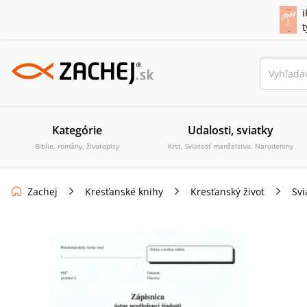
i
Kategórie
Udalosti, sviatky
Biblie, romány, životopisy
Krst, Sviatosť manželstva, Narodeniny
Zachej
Kresťanské knihy
Kresťanský život
Svi