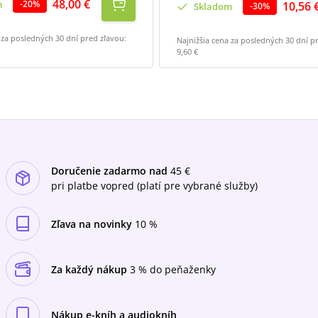
48,00 €
m
-
20
%
10,56 
Skladom
-
30
%
 za posledných 30 dní pred zľavou:
Najnižšia cena za posledných 30 dní p
9,60 €
Doručenie zadarmo nad
45 €
pri platbe vopred (platí pre vybrané služby)
Zľava na novinky
10 %
Za každý nákup
3 % do peňaženky
Nákup e-kníh a audiokníh