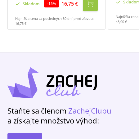
Sklado
16,75 €
Skladom
-
15
%
Najnižšia cena
Najnižšia cena za posledných 30 dní pred zľavou:
48,00 €
16,75 €
Staňte sa členom
ZachejClubu
a získajte množstvo výhod: