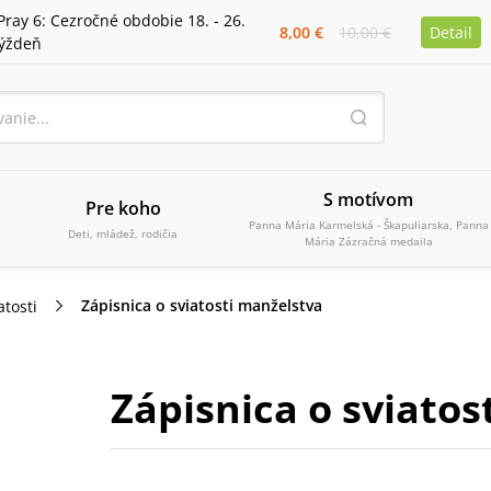
Pray 6: Cezročné obdobie 18. - 26.
8,00 €
10,00 €
Detail
týždeň
S motívom
Pre koho
Panna Mária Karmelská - Škapuliarska, Panna
Deti, mládež, rodičia
Mária Zázračná medaila
Zápisnica o sviatosti manželstva
atosti
Zápisnica o sviatos