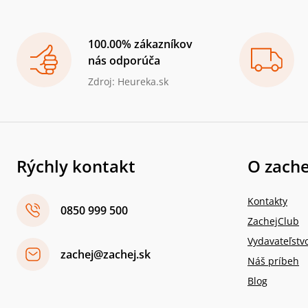
100.00% zákazníkov
nás odporúča
Zdroj: Heureka.sk
Rýchly kontakt
O zache
Kontakty
0850 999 500
ZachejClub
Vydavateľstv
zachej@zachej.sk
Náš príbeh
Blog