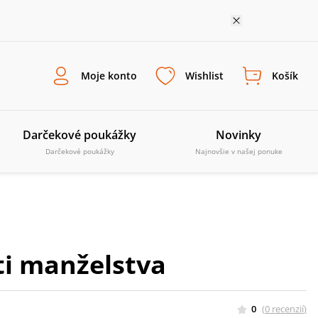
Moje konto
Wishlist
Košík
Darčekové poukážky
Novinky
Darčekové poukážky
Najnovšie v našej ponuke
ti manželstva
0
(
0
recenzií
)