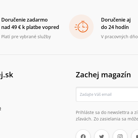
Doručenie zadarmo
Doručenie aj
nad 49 € k platbe vopred
do 24 hodín
Platí pre vybrané služby
V pracovných dňo
j.sk
Zachej magazín
o
Prihláste sa do newslettra a 
zľavách. Zo zasielania sa môže