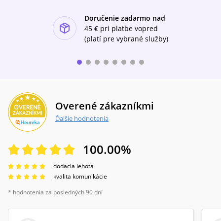
Doručenie zadarmo nad
ishlist-u
45 €
pri platbe vopred
(platí pre vybrané služby)
Overené zákazníkmi
Ďalšie hodnotenia
100.00
%
dodacia lehota
kvalita komunikácie
* hodnotenia za posledných 90 dní