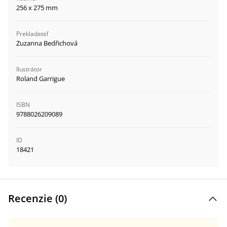
256 x 275 mm
Prekladateľ
Zuzanna Bedřichová
Ilustrátor
Roland Garrigue
ISBN
9788026209089
ID
18421
Recenzie (
0
)