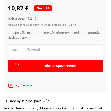
10,87 €
Zľava
3
%
bežná cena:
11,21 €
Najnižšia cena za posledných 30 dní pred zľavou:
10,87 €
Zadajte váš email a budeme vás informovať, keď bude produkt
naskladnený.
Odoslať upozornenie
vypredané
Kdo by se nebál pavouků?
Jsou to děsivá stvoření, chlupatá, s mnoha nohami. Jak na ně člověk