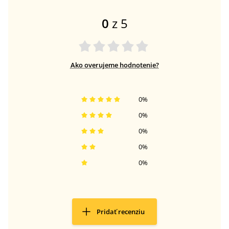
0
z 5
Ako overujeme hodnotenie?
0
%
0
%
0
%
0
%
0
%
Pridať recenziu