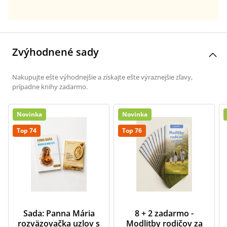
Zvýhodnené sady
Nakupujte ešte výhodnejšie a získajte ešte výraznejšie zľavy,
prípadne knihy zadarmo.
Novinka
Novinka
Top 74
Top 76
Sada: Panna Mária
8 + 2 zadarmo -
rozväzovačka uzlov s
Modlitby rodičov za