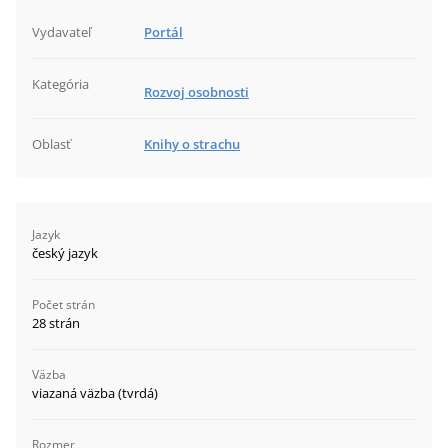
Vydavateľ
Portál
Kategória
Rozvoj osobnosti
Oblasť
Knihy o strachu
Jazyk
český jazyk
Počet strán
28 strán
Väzba
viazaná väzba (tvrdá)
Rozmer