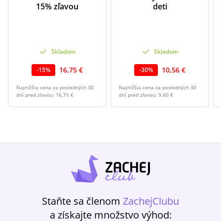
15% zľavou
deti
Skladom
Skladom
16,75 €
10,56 €
-
15
%
-
30
%
Najnižšia cena za posledných 30
Najnižšia cena za posledných 30
dní pred zľavou:
16,75 €
dní pred zľavou:
9,60 €
Staňte sa členom
ZachejClubu
a získajte množstvo výhod: