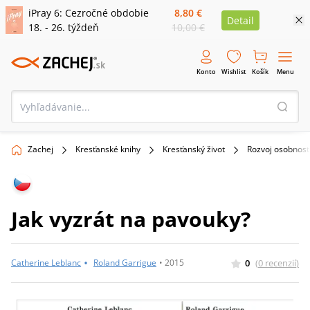
iPray 6: Cezročné obdobie
8,80 €
Detail
18. - 26. týždeň
10,00 €
Konto
Wishlist
Košík
Menu
Zachej
Kresťanské knihy
Kresťanský život
Rozvoj osobnost
Jak vyzrát na pavouky?
•
0
(
0
recenzií
)
Catherine Leblanc
Roland Garrigue
•
2015