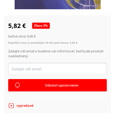
5,82 €
Zľava
3
%
bežná cena:
6,00 €
Najnižšia cena za posledných 30 dní pred zľavou:
5,82 €
Zadajte váš email a budeme vás informovať, keď bude produkt
naskladnený.
Odoslať upozornenie
vypredané