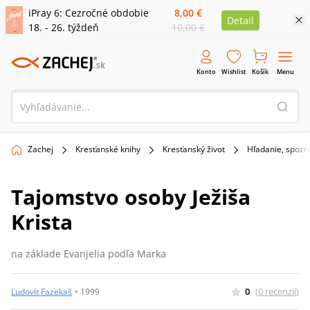
iPray 6: Cezročné obdobie
8,00 €
Detail
18. - 26. týždeň
10,00 €
Konto
Wishlist
Košík
Menu
Zachej
Kresťanské knihy
Kresťanský život
Hľadanie, spoz
Tajomstvo osoby Ježiša
Krista
na základe Evanjelia podľa Marka
0
(
0
recenzií
)
Ľudovít Fazekaš
•
1999