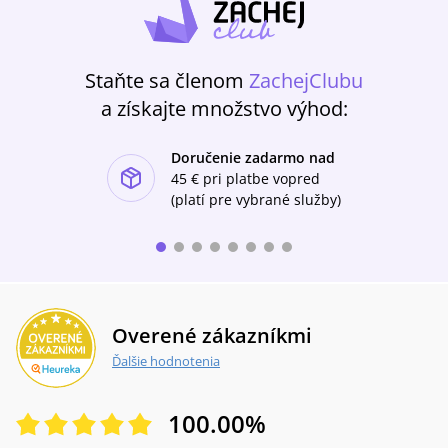
Staňte sa členom
ZachejClubu
a získajte množstvo výhod:
Doručenie zadarmo nad
ishlist-u
45 €
pri platbe vopred
(platí pre vybrané služby)
Overené zákazníkmi
Ďalšie hodnotenia
100.00
%