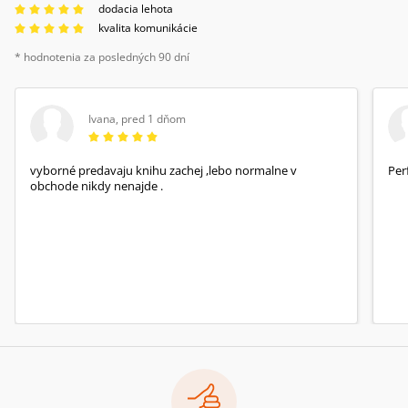
dodacia lehota
kvalita komunikácie
* hodnotenia za posledných 90 dní
Ivana
,
pred 1 dňom
vyborné predavaju knihu zachej ,lebo normalne v
Per
obchode nikdy nenajde .