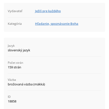
Vydavateľ
Ježiš pre každého
Kategória
Hľadanie, spoznávanie Boha
Jazyk
slovenský jazyk
Počet strán
159 strán
Väzba
brožovaná väzba (mäkká)
ID
18858