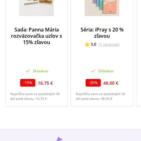
Sada: Panna Mária
Séria: iPray s 20 %
rozväzovačka uzlov s
zľavou
15% zľavou
5,0
(
1
recenzia
)
Skladom
Skladom
16,75 €
48,00 €
-
15
%
-
20
%
Najnižšia cena za posledných 30
Najnižšia cena za posledných 30
dní pred zľavou:
16,75 €
dní pred zľavou:
48,00 €