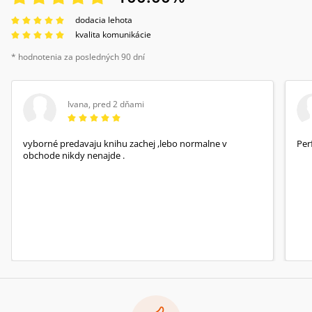
dodacia lehota
kvalita komunikácie
* hodnotenia za posledných 90 dní
Ivana
,
pred 2 dňami
vyborné predavaju knihu zachej ,lebo normalne v
Per
obchode nikdy nenajde .