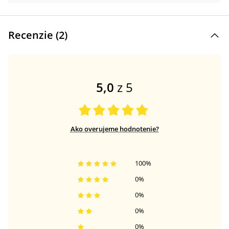
Recenzie (
2
)
5,0
z 5
Ako overujeme hodnotenie?
100
%
0
%
0
%
0
%
0
%