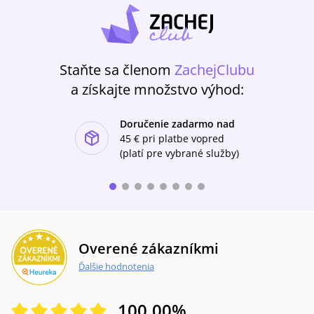
Staňte sa členom
ZachejClubu
a získajte množstvo výhod:
Doručenie zadarmo nad
ishlist-u
45 €
pri platbe vopred
(platí pre vybrané služby)
Overené zákazníkmi
Ďalšie hodnotenia
100.00
%