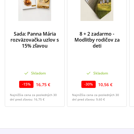
Chcem dostávať informácie o
novinkách a zľavách.
Informácie sú určené pre osoby staršie ako
16 rokov.
Sada: Panna Mária
8 + 2 zadarmo -
Odoslať kupón na zľavu
rozväzovačka uzlov s
Modlitby rodičov za
15% zľavou
deti
Skladom
Skladom
16,75 €
10,56 €
-
15
%
-
30
%
Najnižšia cena za posledných 30
Najnižšia cena za posledných 30
dní pred zľavou:
16,75 €
dní pred zľavou:
9,60 €