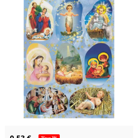
0,53 €
Zľava
3
%