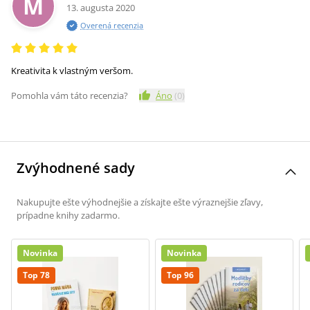
M
13. augusta 2020
Overená recenzia
Kreativita k vlastným veršom.
Pomohla vám táto recenzia?
Áno
(
0
)
Zvýhodnené sady
Nakupujte ešte výhodnejšie a získajte ešte výraznejšie zľavy,
prípadne knihy zadarmo.
5% zľava
na prvý nákup
Novinka
Novinka
Top 78
Top 96