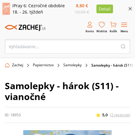
iPray 6: Cezročné obdobie
8,80 €
Detail
18. - 26. týždeň
10,00 €
Konto
Wishlist
Košík
Menu
Zachej
Papiernictvo
Samolepky
Samolepky - hárok (S11) 
Samolepky - hárok (S11) -
vianočné
5,0
(
2
recenzie
)
ID:
18953