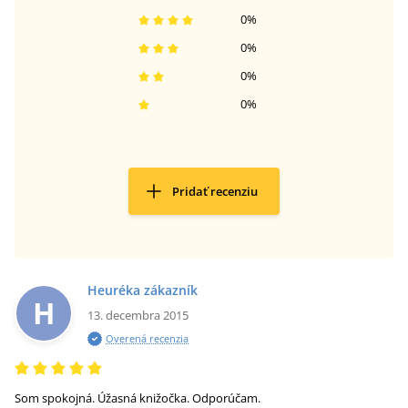
0
%
0
%
0
%
0
%
Pridať recenziu
Heuréka zákazník
H
13. decembra 2015
Overená recenzia
Som spokojná. Úžasná knižočka. Odporúčam.