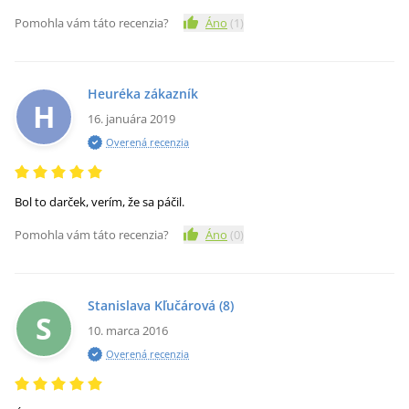
Pomohla vám táto recenzia?
Áno
(
1
)
Heuréka zákazník
H
16. januára 2019
Overená recenzia
Bol to darček, verím, že sa páčil.
Pomohla vám táto recenzia?
Áno
(
0
)
Stanislava Kľučárová
(8)
S
10. marca 2016
Overená recenzia