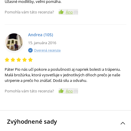
Úžasné modlitby, veľmi pomáha.
Pomohla vám táto recenzia?
Áno
(
0
)
Andrea
(105)
15. januára 2016
Overená recenzia
Páter Pio nás učí pokore a poslušnosti aj napriek bolesti a trápeniu.
Malá brožúrka, ktorá vysvetľuje v jednotlivých dňoch prečo je naše
utrpenie a prečo ho znášať. Dodá silu a odvahu.
Pomohla vám táto recenzia?
Áno
(
0
)
Zvýhodnené sady