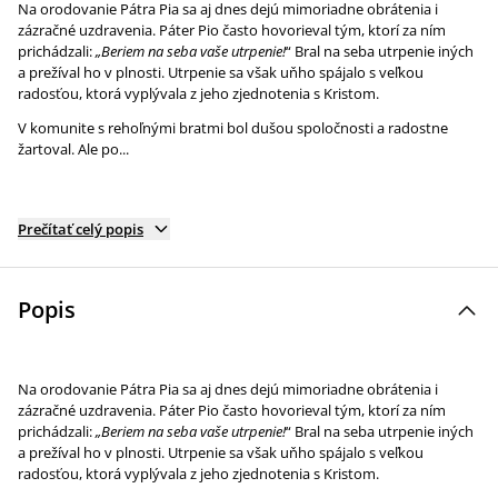
Na orodovanie Pátra Pia sa aj dnes dejú mimoriadne obrátenia i
zázračné uzdravenia. Páter Pio často hovorieval tým, ktorí za ním
prichádzali:
„Beriem na seba vaše utrpenie!
“ Bral na seba utrpenie iných
a prežíval ho v plnosti. Utrpenie sa však uňho spájalo s veľkou
radosťou, ktorá vyplývala z jeho zjednotenia s Kristom.
V komunite s rehoľnými bratmi bol dušou spoločnosti a radostne
žartoval. Ale po...
Prečítať celý popis
Popis
Na orodovanie Pátra Pia sa aj dnes dejú mimoriadne obrátenia i
zázračné uzdravenia. Páter Pio často hovorieval tým, ktorí za ním
prichádzali:
„Beriem na seba vaše utrpenie!
“ Bral na seba utrpenie iných
a prežíval ho v plnosti. Utrpenie sa však uňho spájalo s veľkou
radosťou, ktorá vyplývala z jeho zjednotenia s Kristom.