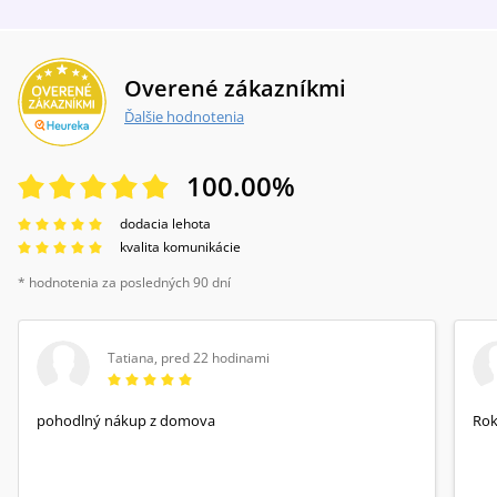
Overené zákazníkmi
Ďalšie hodnotenia
100.00
%
dodacia lehota
kvalita komunikácie
* hodnotenia za posledných 90 dní
Tatiana
,
pred 22 hodinami
pohodlný nákup z domova
Rok