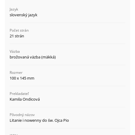
Jazyk
slovenský jazyk
Počet strán
21 strán
Väzba
brožovaná väzba (mäkká)
Rozmer
100 x 145 mm
Prekladateľ
Kamila Ondicová
Pôvodný názov
Litanie i nowenny do św. Ojca Pio