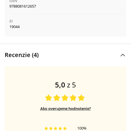
ISBN
9788081612657
ID
19044
Recenzie (
4
)
5,0
z 5
Ako overujeme hodnotenie?
100
%