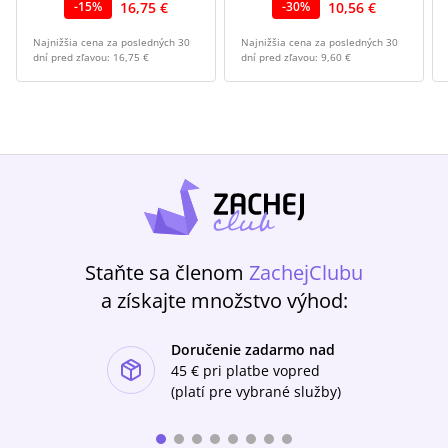
16,75 €
10,56 €
-
15
%
-
30
%
Najnižšia cena za posledných 30
Najnižšia cena za posledných 30
dní pred zľavou:
16,75 €
dní pred zľavou:
9,60 €
Staňte sa členom
ZachejClubu
a získajte množstvo výhod:
Doručenie zadarmo nad
ishlist-u
45 €
pri platbe vopred
(platí pre vybrané služby)