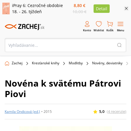
iPray 6: Cezročné obdobie
8,80 €
Detail
18. - 26. týždeň
10,00 €
Konto
Wishlist
Košík
Menu
Zachej
Kresťanské knihy
Modlitby
Novény, deviatniky
Novéna k svätému Pátrovi
Piovi
5,0
(
4
recenzie
)
Kamila Ondicová (ed.)
•
2015