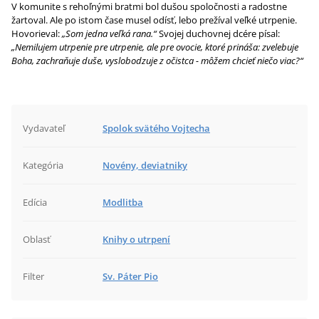
V komunite s rehoľnými bratmi bol dušou spoločnosti a radostne
žartoval. Ale po istom čase musel odísť, lebo prežíval veľké utrpenie.
Hovorieval:
„Som jedna veľká rana.“
Svojej duchovnej dcére písal:
„Nemilujem utrpenie pre utrpenie, ale pre ovocie, ktoré prináša: zvelebuje
Boha, zachraňuje duše, vyslobodzuje z očistca - môžem chcieť niečo viac?“
Vydavateľ
Spolok svätého Vojtecha
Kategória
Novény, deviatniky
Edícia
Modlitba
Oblasť
Knihy o utrpení
Filter
Sv. Páter Pio