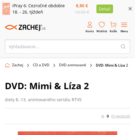
iPray 6: Cezročné obdobie
8,80 €
Detail
18. - 26. týždeň
10,00 €
Konto
Wishlist
Košík
Menu
Zachej
CD a DVD
DVD animované
DVD: Mimi & Líza 2
DVD: Mimi & Líza 2
diely 8.-13. animovaného seriálu RTVS
0
(
0
recenzií
)