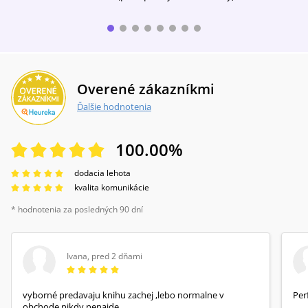
Overené zákazníkmi
Ďalšie hodnotenia
100.00
%
dodacia lehota
kvalita komunikácie
* hodnotenia za posledných 90 dní
Ivana
,
pred 2 dňami
vyborné predavaju knihu zachej ,lebo normalne v
Per
obchode nikdy nenajde .