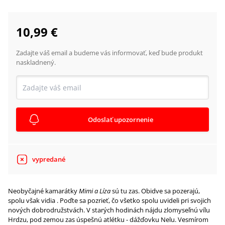
10,99 €
Zadajte váš email a budeme vás informovať, keď bude produkt
naskladnený.
Odoslať upozornenie
vypredané
Neobyčajné kamarátky
Mimi a Líza
sú tu zas. Obidve sa pozerajú,
spolu však vidia . Poďte sa pozrieť, čo všetko spolu uvideli pri svojich
nových dobrodružstvách. V starých hodinách nájdu zlomyseľnú vílu
Hrdzu, pod zemou zas úspešnú atlétku - dážďovku Nelu. Vesmírom