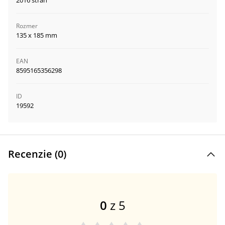
2016 strán
Rozmer
135 x 185 mm
EAN
8595165356298
ID
19592
Recenzie (
0
)
0
z 5