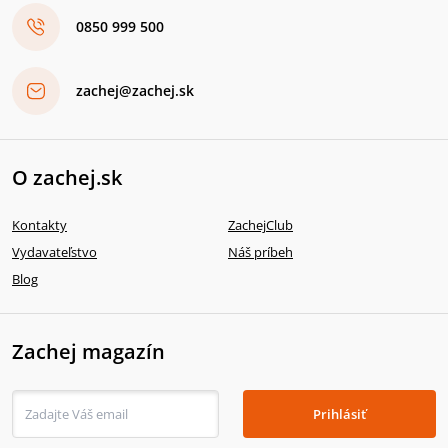
0850 999 500
zachej@zachej.sk
O zachej.sk
Kontakty
ZachejClub
Vydavateľstvo
Náš príbeh
Blog
Zachej magazín
Prihlásiť