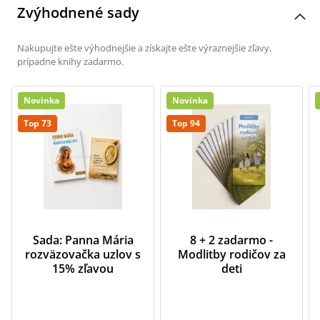
Zvýhodnené sady
Nakupujte ešte výhodnejšie a získajte ešte výraznejšie zľavy,
prípadne knihy zadarmo.
Novinka
Novinka
Top 73
Top 94
Sada: Panna Mária
8 + 2 zadarmo -
rozväzovačka uzlov s
Modlitby rodičov za
15% zľavou
deti