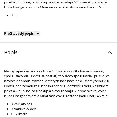
poletia v bubline, čosi nakúpia a čosi rozdajú. V písmenkovej vojne
bude Líza generálom a Mimi zasa chvíľu roztopašnou Lízou. 46 min.
8....
Prečítať celý popis
Popis
Neobyčajné kamarátky
Mimi a Líza
sú tu zas. Obidve sa pozerajú,
spolu však vidia . Poďte sa pozrieť, čo všetko spolu uvideli pri svojich
nových dobrodružstvách. V starých hodinách nájdu zlomyseľnú vílu
Hrdzu, pod zemou zas úspešnú atlétku - dážďovku Nelu. Vesmírom
poletia v bubline, čosi nakúpia a čosi rozdajú. V písmenkovej vojne
bude Líza generálom a Mimi zasa chvíľu roztopašnou Lízou. 46 min.
8. Zakliaty čas
9. Vanilkový deň
10. Zrkadlo