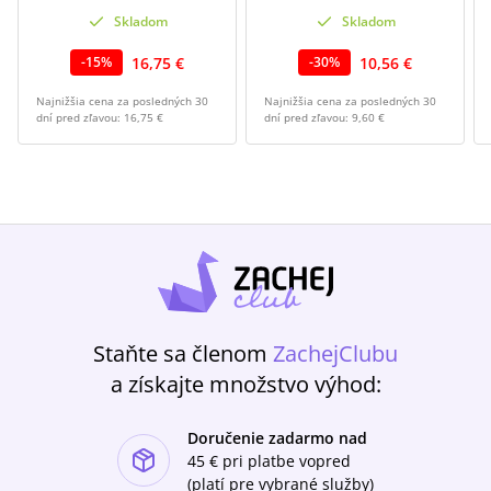
Skladom
Skladom
16,75 €
10,56 €
-
15
%
-
30
%
Najnižšia cena za posledných 30
Najnižšia cena za posledných 30
dní pred zľavou:
16,75 €
dní pred zľavou:
9,60 €
Staňte sa členom
ZachejClubu
a získajte množstvo výhod:
Doručenie zadarmo nad
ishlist-u
45 €
pri platbe vopred
(platí pre vybrané služby)