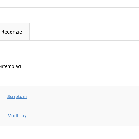
Recenzie
ontemplaci.
Scriptum
Modlitby