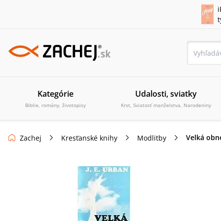
i
Kategórie
Udalosti, sviatky
Biblie, romány, životopisy
Krst, Sviatosť manželstva, Narodeniny
Velká obn
Zachej
Kresťanské knihy
Modlitby