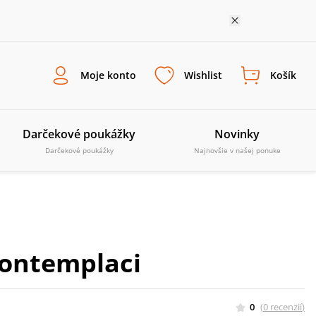
Moje konto
Wishlist
Košík
Darčekové poukážky
Novinky
Darčekové poukážky
Najnovšie v našej ponuke
kontemplaci
0
(
0
recenzií
)