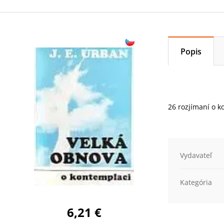
Popis
26 rozjímaní o k
Vydavateľ
Kategória
6,21 €