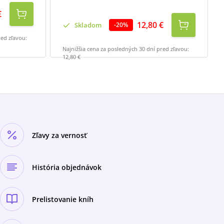
€
12,80 €
Skladom
-
20
%
red zľavou:
Najnižšia cena za posledných 30 dní pred zľavou:
12,80 €
Zľavy za vernosť
História objednávok
Prelistovanie kníh