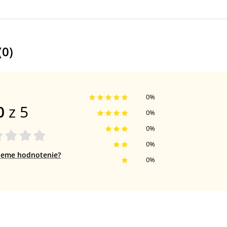
(
0
)
0
%
0
z 5
0
%
0
%
0
%
jeme hodnotenie?
0
%