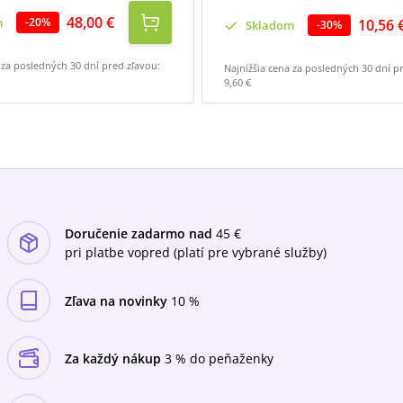
48,00 €
m
-
20
%
10,56 
Skladom
-
30
%
 za posledných 30 dní pred zľavou:
Najnižšia cena za posledných 30 dní p
9,60 €
Doručenie zadarmo nad
45 €
pri platbe vopred (platí pre vybrané služby)
Zľava na novinky
10 %
Za každý nákup
3 % do peňaženky