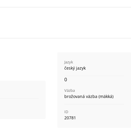
Jazyk
český jazyk
0
Väzba
brožovaná väzba (mäkká)
ID
20781