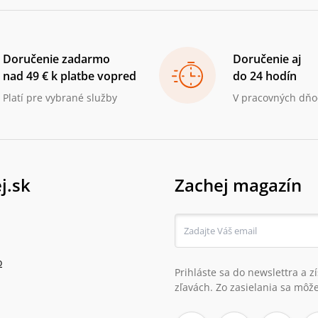
Doručenie zadarmo
Doručenie aj
nad 49 € k platbe vopred
do 24 hodín
Platí pre vybrané služby
V pracovných dňo
j.sk
Zachej magazín
o
Prihláste sa do newslettra a 
zľavách. Zo zasielania sa môže