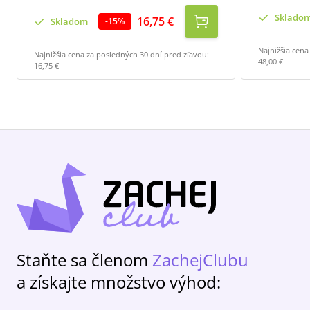
Sklado
16,75 €
Skladom
-
15
%
Najnižšia cena
Najnižšia cena za posledných 30 dní pred zľavou:
48,00 €
16,75 €
Staňte sa členom
ZachejClubu
a získajte množstvo výhod: