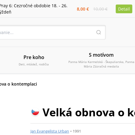
Pray 6: Cezročné obdobie 18. - 26.
8,00 €
10,00 €
Detail
týždeň
S motívom
Pre koho
Panna Mária Karmelská - Škapuliarska, Panna
Deti, mládež, rodičia
Mária Zázračná medaila
ova o kontemplaci
Velká obnova o 
Jan Evangelista Urban
•
1991