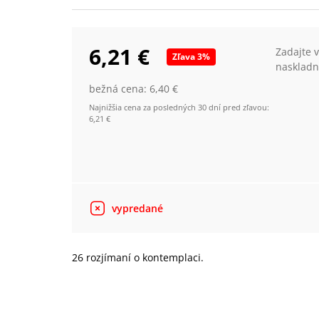
6,21 €
Zadajte 
Zľava
3
%
naskladn
bežná cena:
6,40 €
Najnižšia cena za posledných 30 dní pred zľavou:
6,21 €
vypredané
26 rozjímaní o kontemplaci.