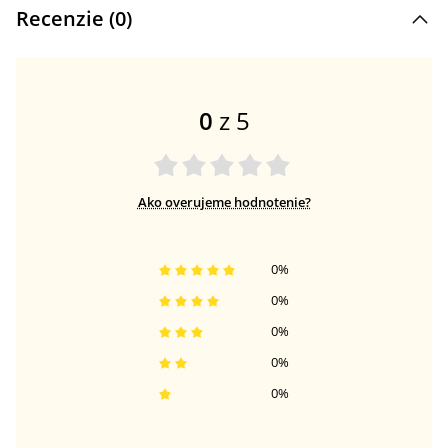
Recenzie (
0
)
0
z 5
Ako overujeme hodnotenie?
0
%
0
%
0
%
0
%
0
%