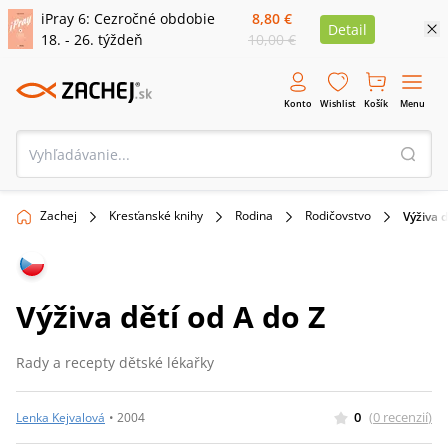
iPray 6: Cezročné obdobie
8,80 €
Detail
18. - 26. týždeň
10,00 €
Konto
Wishlist
Košík
Menu
Zachej
Kresťanské knihy
Rodina
Rodičovstvo
Výživa d
Výživa dětí od A do Z
Rady a recepty dětské lékařky
0
(
0
recenzií
)
Lenka Kejvalová
•
2004