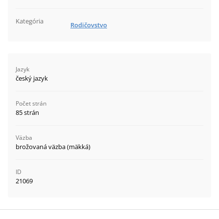
Kategória
Rodičovstvo
Jazyk
český jazyk
Počet strán
85 strán
Väzba
brožovaná väzba (mäkká)
ID
21069