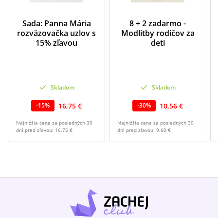
Sada: Panna Mária
8 + 2 zadarmo -
rozväzovačka uzlov s
Modlitby rodičov za
15% zľavou
deti
Skladom
Skladom
16,75 €
10,56 €
-
15
%
-
30
%
Najnižšia cena za posledných 30
Najnižšia cena za posledných 30
dní pred zľavou:
16,75 €
dní pred zľavou:
9,60 €