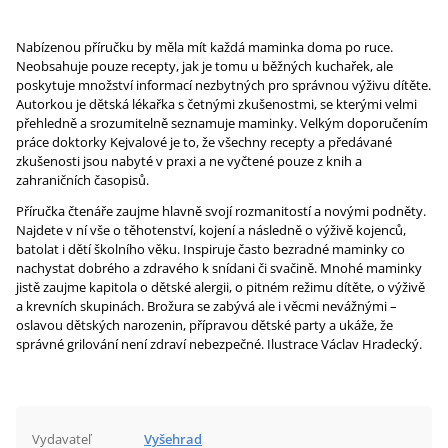
Nabízenou příručku by měla mít každá maminka doma po ruce.
Neobsahuje pouze recepty, jak je tomu u běžných kuchařek, ale
poskytuje množství informací nezbytných pro správnou výživu dítěte.
Autorkou je dětská lékařka s četnými zkušenostmi, se kterými velmi
přehledně a srozumitelně seznamuje maminky. Velkým doporučením
práce doktorky Kejvalové je to, že všechny recepty a předávané
zkušenosti jsou nabyté v praxi a ne vyčtené pouze z knih a
zahraničních časopisů.
Příručka čtenáře zaujme hlavně svojí rozmanitostí a novými podněty.
Najdete v ní vše o těhotenství, kojení a následně o výživě kojenců,
batolat i dětí školního věku. Inspiruje často bezradné maminky co
nachystat dobrého a zdravého k snídani či svačině. Mnohé maminky
jistě zaujme kapitola o dětské alergii, o pitném režimu dítěte, o výživě
a krevních skupinách. Brožura se zabývá ale i věcmi nevážnými –
oslavou dětských narozenin, přípravou dětské party a ukáže, že
správné grilování není zdraví nebezpečné. Ilustrace Václav Hradecký.
Vydavateľ
Vyšehrad