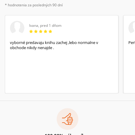
* hodnotenia za posledných 90 dní
Ivana
,
pred 1 dňom
vyborné predavaju knihu zachej ,lebo normalne v
Per
obchode nikdy nenajde .