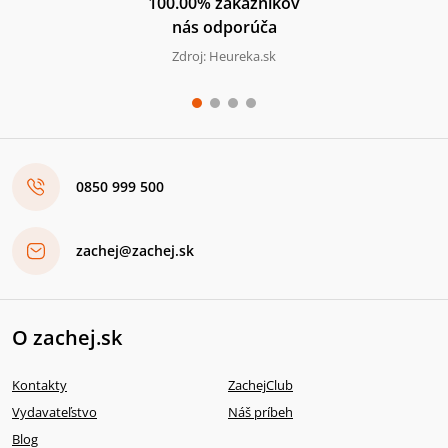
100.00% zákazníkov
nás odporúča
Zdroj: Heureka.sk
0850 999 500
zachej@zachej.sk
O zachej.sk
Kontakty
ZachejClub
Vydavateľstvo
Náš príbeh
Blog