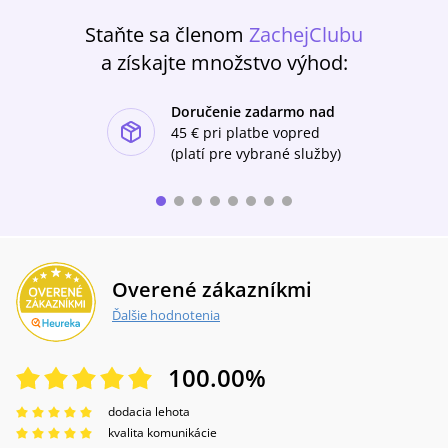
Staňte sa členom
ZachejClubu
a získajte množstvo výhod:
Doručenie zadarmo nad
ishlist-u
45 €
pri platbe vopred
(platí pre vybrané služby)
Overené zákazníkmi
Ďalšie hodnotenia
100.00
%
dodacia lehota
kvalita komunikácie