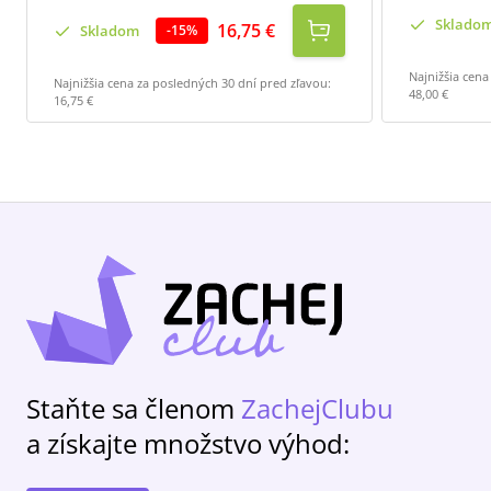
Sklado
16,75 €
Skladom
-
15
%
Najnižšia cena
Najnižšia cena za posledných 30 dní pred zľavou:
48,00 €
16,75 €
Staňte sa členom
ZachejClubu
a získajte množstvo výhod: