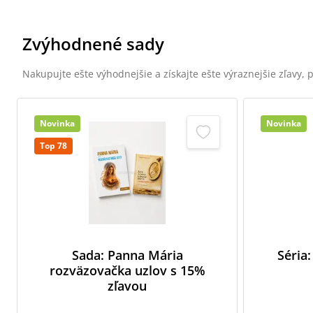
Zvýhodnené sady
Nakupujte ešte výhodnejšie a získajte ešte výraznejšie zľavy,
Novinka
Novinka
Top 78
Sada: Panna Mária
Séria:
rozväzovačka uzlov s 15%
zľavou