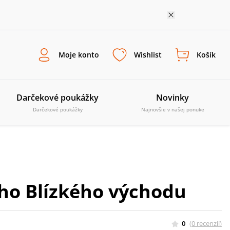
Moje konto
Wishlist
Košík
Darčekové poukážky
Novinky
Darčekové poukážky
Najnovšie v našej ponuke
ho Blízkého východu
0
(
0
recenzií
)