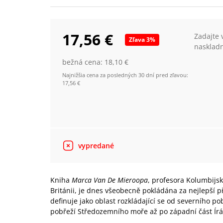
17,56 €
Zadajte 
Zľava
3
%
nasklad
bežná cena:
18,10 €
Najnižšia cena za posledných 30 dní pred zľavou:
17,56 €
vypredané
Kniha
Marca Van De Mieroopa
, profesora Kolumbijsk
Británii, je dnes všeobecně pokládána za nejlepší p
definuje jako oblast rozkládající se od severního p
pobřeží Středozemního moře až po západní část Írá