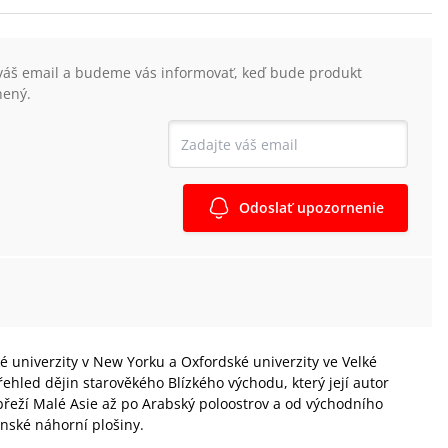
váš email a budeme vás informovať, keď bude produkt
nený.
Odoslať upozornenie
é univerzity v New Yorku a Oxfordské univerzity ve Velké
řehled dějin starověkého Blízkého východu, který její autor
obřeží Malé Asie až po Arabský poloostrov a od východního
nské náhorní plošiny.