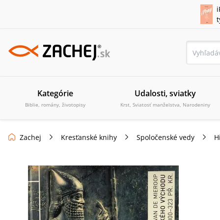
i
Kategórie
Udalosti, sviatky
Biblie, romány, životopisy
Krst, Sviatosť manželstva, Narodeniny
Zachej
Kresťanské knihy
Spoločenské vedy
H