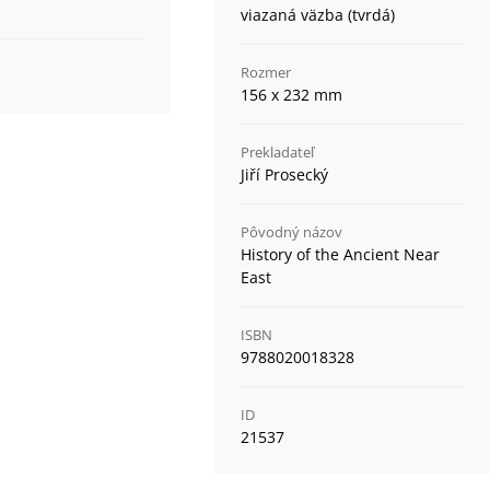
viazaná väzba (tvrdá)
Rozmer
156 x 232 mm
Prekladateľ
Jiří Prosecký
Pôvodný názov
History of the Ancient Near
East
ISBN
9788020018328
ID
21537