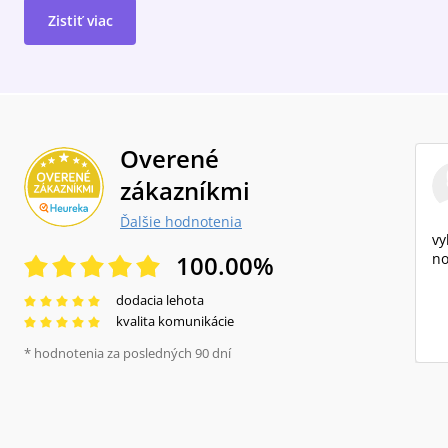
Zistiť viac
Overené
zákazníkmi
Ďalšie hodnotenia
vy
100.00
%
no
dodacia lehota
kvalita komunikácie
* hodnotenia za posledných 90 dní