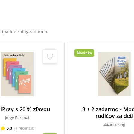
 prípadne knihy zadarmo.
Novinka
 iPray s 20 % zľavou
8 + 2 zadarmo - Mod
rodičov za deti
Jorge Boronat
Zuzana Ring
5,0
(
1
recenzia
)