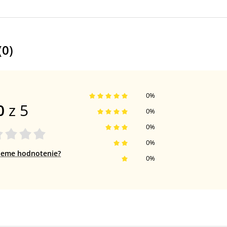
(
0
)
0
%
0
z 5
0
%
0
%
0
%
jeme hodnotenie?
0
%