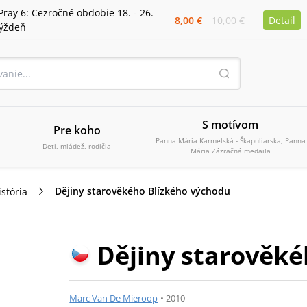
Pray 6: Cezročné obdobie 18. - 26.
8,00 €
10,00 €
Detail
týždeň
S motívom
Pre koho
Panna Mária Karmelská - Škapuliarska, Panna
Deti, mládež, rodičia
Mária Zázračná medaila
Dějiny starověkého Blízkého východu
istória
Dějiny starověké
Marc Van De Mieroop
•
2010