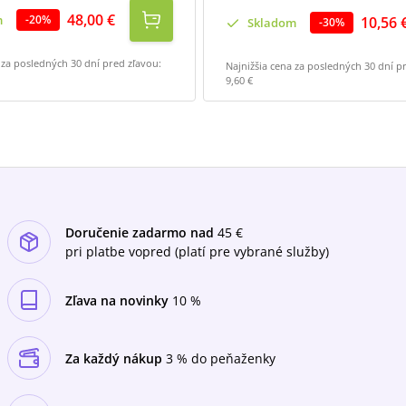
48,00 €
m
-
20
%
10,56 
Skladom
-
30
%
 za posledných 30 dní pred zľavou:
Najnižšia cena za posledných 30 dní p
9,60 €
Doručenie zadarmo nad
45 €
pri platbe vopred (platí pre vybrané služby)
Zľava na novinky
10 %
Za každý nákup
3 % do peňaženky