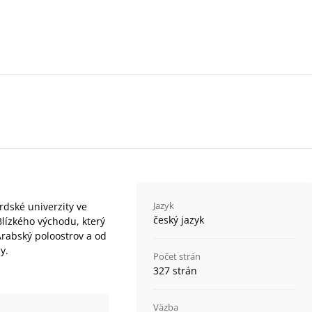
Jazyk
rdské univerzity ve
český jazyk
Blízkého východu, který
 Arabský poloostrov a od
y.
Počet strán
327 strán
Väzba