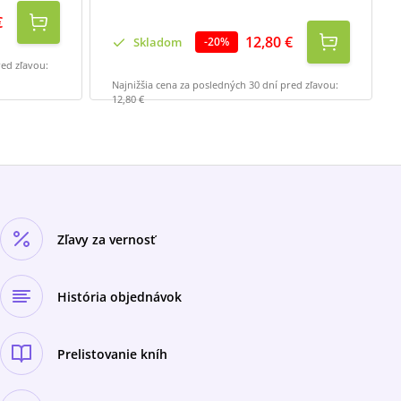
€
12,80 €
Skladom
-
20
%
red zľavou:
Najnižšia cena za posledných 30 dní pred zľavou:
12,80 €
Zľavy za vernosť
História objednávok
Prelistovanie kníh