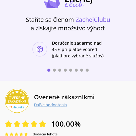
Staňte sa členom
ZachejClubu
a získajte množstvo výhod:
Doručenie zadarmo nad
ishlist-u
45 €
pri platbe vopred
(platí pre vybrané služby)
Overené zákazníkmi
Ďalšie hodnotenia
100.00
%
dodacia lehota