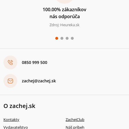
100.00% zákazníkov
nás odporúča
Zdroj: Heureka.sk
0850 999 500
zachej@zachej.sk
O zachej.sk
Kontakty
ZachejClub
Vydavateľstvo
Náš príbeh