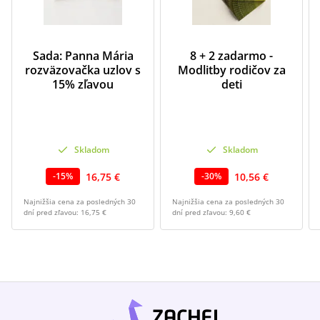
Sada: Panna Mária
8 + 2 zadarmo -
rozväzovačka uzlov s
Modlitby rodičov za
15% zľavou
deti
Skladom
Skladom
16,75 €
10,56 €
-
15
%
-
30
%
Najnižšia cena za posledných 30
Najnižšia cena za posledných 30
dní pred zľavou:
16,75 €
dní pred zľavou:
9,60 €