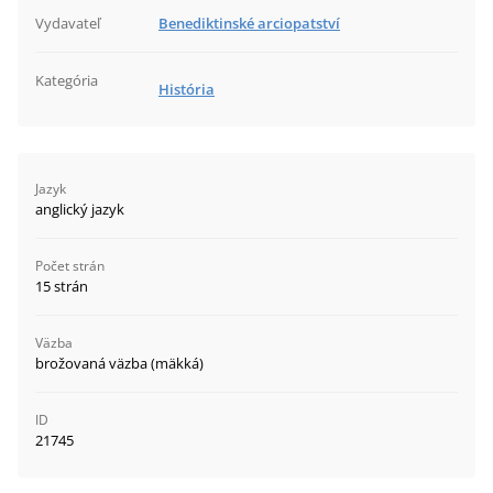
Vydavateľ
Benediktinské arciopatství
Kategória
História
Jazyk
anglický jazyk
Počet strán
15 strán
Väzba
brožovaná väzba (mäkká)
ID
21745