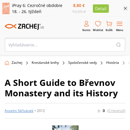
iPray 6: Cezročné obdobie
8,80 €
Detail
18. - 26. týždeň
10,00 €
Konto
Wishlist
Košík
Menu
Zachej
Kresťanské knihy
Spoločenské vedy
História
A
A Short Guide to Břevnov
Monastery and its History
0
(
0
recenzií
)
Anselm Skřivánek
•
2012