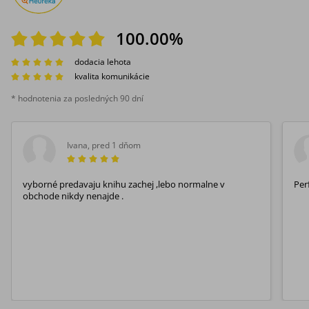
100.00
%
dodacia lehota
kvalita komunikácie
* hodnotenia za posledných 90 dní
Ivana
,
pred 1 dňom
vyborné predavaju knihu zachej ,lebo normalne v
Per
obchode nikdy nenajde .