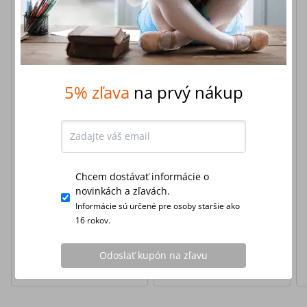
Top 78
5% zľava
na prvý nákup
Sada: Panna Mária
Séria: iPray s 20 %
rozväzovačka uzlov s
zľavou
15% zľavou
5,0
(
1
recenzia
)
Chcem dostávať informácie o
novinkách a zľavách.
Informácie sú určené pre osoby staršie ako
Skladom
Skladom
16 rokov.
16,75 €
48,00 €
-
15
%
-
20
%
Odoslať kupón na zľavu
Najnižšia cena za posledných 30
Najnižšia cena za posledných 30
dní pred zľavou:
16,75 €
dní pred zľavou:
48,00 €