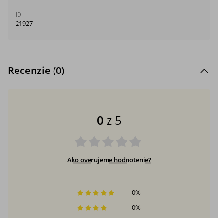
ID
21927
Recenzie (
0
)
0
z 5
Ako overujeme hodnotenie?
0
%
0
%