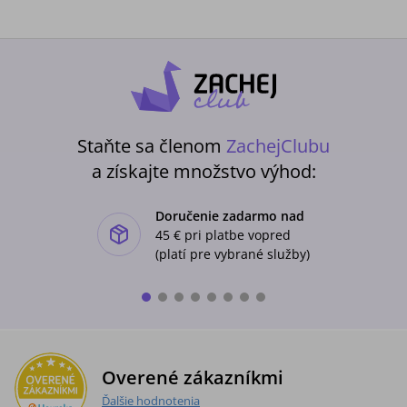
Staňte sa členom
ZachejClubu
a získajte množstvo výhod:
Doručenie zadarmo nad
ishlist-u
45 €
pri platbe vopred
(platí pre vybrané služby)
Overené zákazníkmi
Ďalšie hodnotenia