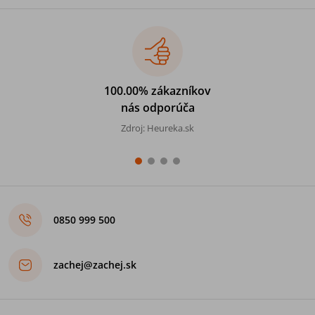
100.00% zákazníkov
nás odporúča
Zdroj: Heureka.sk
0850 999 500
zachej@zachej.sk