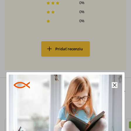
0
%
0
%
0
%
Pridať recenziu
Zvýhodnené sady
Nakupujte ešte výhodnejšie a získajte ešte výraznejšie zľavy,
prípadne knihy zadarmo.
Novinka
Novinka