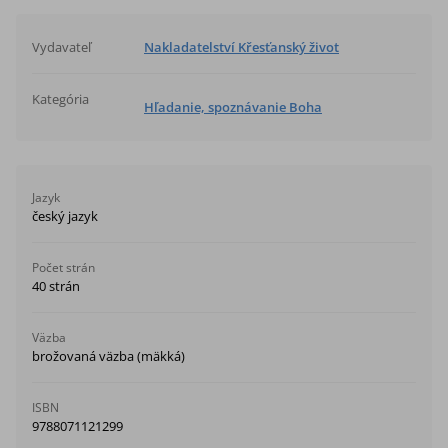
Vydavateľ
Nakladatelství Křesťanský život
Kategória
Hľadanie, spoznávanie Boha
Jazyk
český jazyk
Počet strán
40 strán
Väzba
brožovaná väzba (mäkká)
ISBN
9788071121299