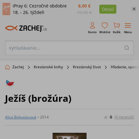
iPray 6: Cezročné obdobie
8,00 €
Detail
18. - 26. týždeň
10,00 €
Konto
Wishlist
Košík
Menu
Zachej
Kresťanské knihy
Kresťanský život
Hľadanie, spoz
Ježíš (brožúra)
0
(
0
recenzií
)
Alice Bohuslavová
•
2014