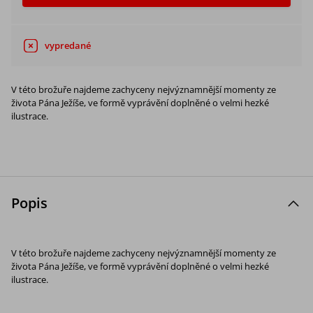
vypredané
V této brožuře najdeme zachyceny nejvýznamnější momenty ze
života Pána Ježíše, ve formě vyprávění doplněné o velmi hezké
ilustrace.
Popis
V této brožuře najdeme zachyceny nejvýznamnější momenty ze
života Pána Ježíše, ve formě vyprávění doplněné o velmi hezké
ilustrace.