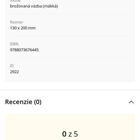
Väzba
brožovaná väzba (mäkká)
Rozmer
130 x 200 mm
ISBN
9788073676445
ID
2922
Recenzie (
0
)
0
z 5