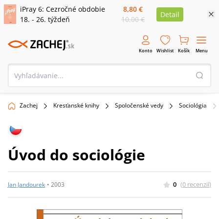
iPray 6: Cezročné obdobie
8,80 €
Detail
18. - 26. týždeň
10,00 €
Konto
Wishlist
Košík
Menu
Zachej
Kresťanské knihy
Spoločenské vedy
Sociológia
Úvod do sociológie
0
(
0
recenzií
)
Jan Jandourek
•
2003