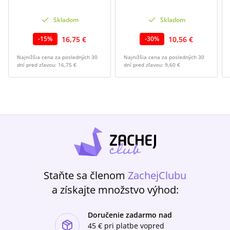
Skladom
Skladom
16,75 €
10,56 €
-
15
%
-
30
%
Najnižšia cena za posledných 30
Najnižšia cena za posledných 30
dní pred zľavou:
16,75 €
dní pred zľavou:
9,60 €
Staňte sa členom
ZachejClubu
a získajte množstvo výhod:
Doručenie zadarmo nad
ishlist-u
45 €
pri platbe vopred