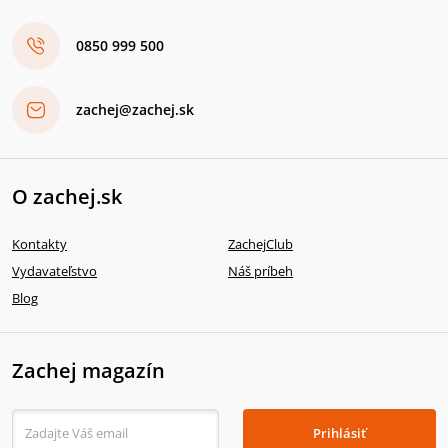
0850 999 500
zachej@zachej.sk
O zachej.sk
Kontakty
ZachejClub
Vydavateľstvo
Náš príbeh
Blog
Zachej magazín
Prihlásiť