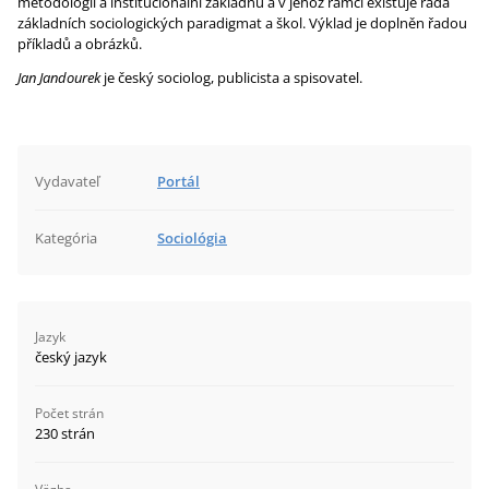
metodologii a institucionální základnu a v jehož rámci existuje řada
základních sociologických paradigmat a škol. Výklad je doplněn řadou
příkladů a obrázků.
Jan Jandourek
je český sociolog, publicista a spisovatel.
Vydavateľ
Portál
Kategória
Sociológia
Jazyk
český jazyk
Počet strán
230 strán