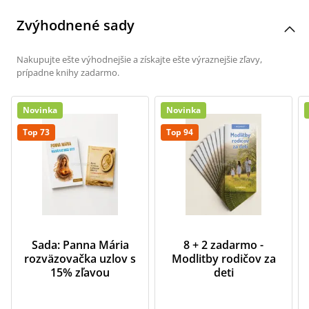
Zvýhodnené sady
Nakupujte ešte výhodnejšie a získajte ešte výraznejšie zľavy,
prípadne knihy zadarmo.
Novinka
Novinka
Top 73
Top 94
Sada: Panna Mária
8 + 2 zadarmo -
rozväzovačka uzlov s
Modlitby rodičov za
15% zľavou
deti