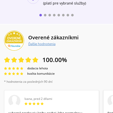
(platí pre vybrané služby)
Overené zákazníkmi
Ďalšie hodnotenia
100.00
%
dodacia lehota
kvalita komunikácie
* hodnotenia za posledných 90 dní
Ivana
,
pred 2 dňami
vyborné predavaju knihu zachej ,lebo normalne v
Per