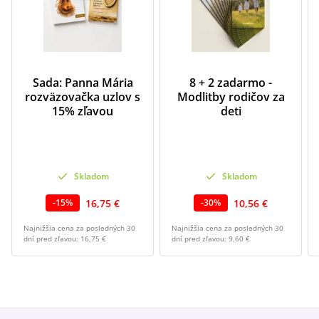
Sada: Panna Mária
8 + 2 zadarmo -
rozväzovačka uzlov s
Modlitby rodičov za
15% zľavou
deti
Skladom
Skladom
16,75 €
10,56 €
-
15
%
-
30
%
Najnižšia cena za posledných 30
Najnižšia cena za posledných 30
dní pred zľavou:
16,75 €
dní pred zľavou:
9,60 €