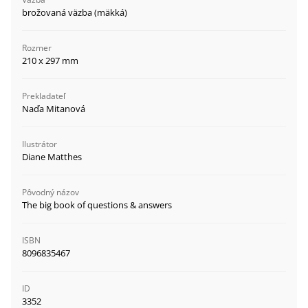
brožovaná väzba (mäkká)
Rozmer
210 x 297 mm
Prekladateľ
Naďa Mitanová
Ilustrátor
Diane Matthes
Pôvodný názov
The big book of questions & answers
ISBN
8096835467
ID
3352