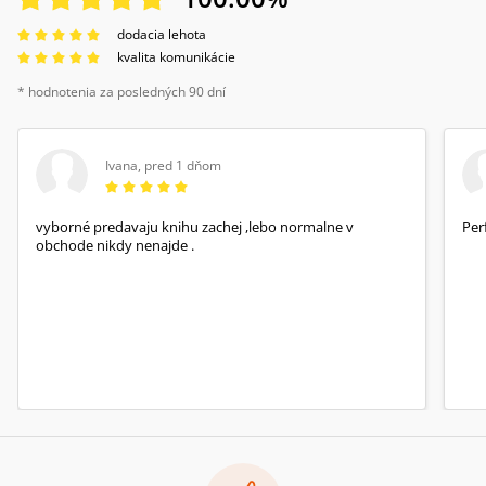
dodacia lehota
kvalita komunikácie
* hodnotenia za posledných 90 dní
Ivana
,
pred 1 dňom
vyborné predavaju knihu zachej ,lebo normalne v
Per
obchode nikdy nenajde .