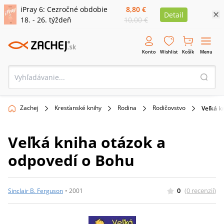
iPray 6: Cezročné obdobie
8,80 €
Detail
18. - 26. týždeň
10,00 €
Konto
Wishlist
Košík
Menu
Zachej
Kresťanské knihy
Rodina
Rodičovstvo
Veľká k
Veľká kniha otázok a
odpovedí o Bohu
0
(
0
recenzií
)
Sinclair B. Ferguson
•
2001