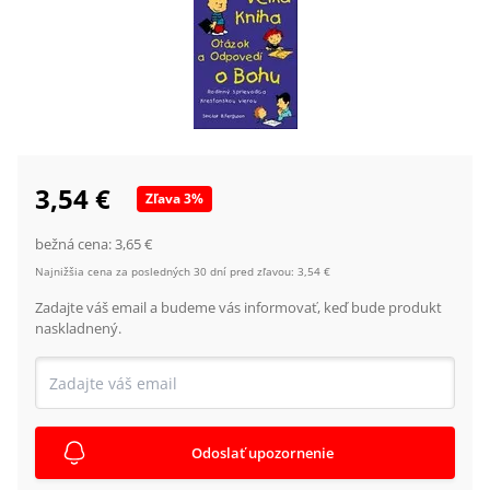
3,54 €
Zľava
3
%
bežná cena:
3,65 €
Najnižšia cena za posledných 30 dní pred zľavou:
3,54 €
Zadajte váš email a budeme vás informovať, keď bude produkt
naskladnený.
Odoslať upozornenie