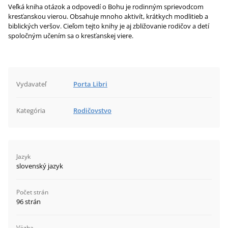
Veľká kniha otázok a odpovedí o Bohu je rodinným sprievodcom
kresťanskou vierou. Obsahuje mnoho aktivít, krátkych modlitieb a
biblických veršov. Cieľom tejto knihy je aj zbližovanie rodičov a detí
spoločným učením sa o kresťanskej viere.
Vydavateľ
Porta Libri
Kategória
Rodičovstvo
Jazyk
slovenský jazyk
Počet strán
96 strán
Väzba