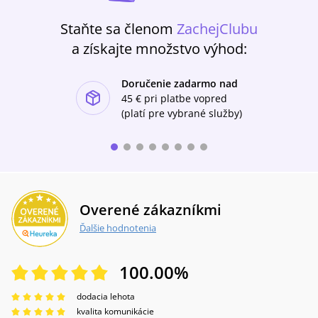
Staňte sa členom
ZachejClubu
a získajte množstvo výhod:
Doručenie zadarmo nad
ishlist-u
45 €
pri platbe vopred
(platí pre vybrané služby)
Overené zákazníkmi
Ďalšie hodnotenia
100.00
%
dodacia lehota
kvalita komunikácie