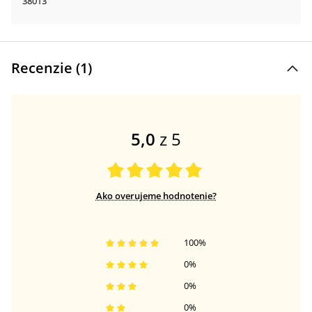
38013
Recenzie (
1
)
5,0
z 5
Ako overujeme hodnotenie?
100
%
0
%
0
%
0
%