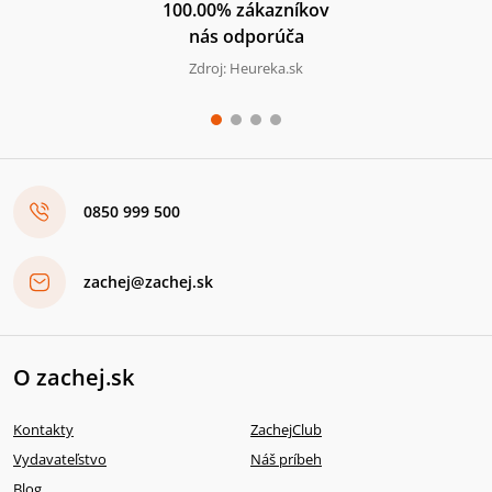
100.00% zákazníkov
nás odporúča
Zdroj: Heureka.sk
0850 999 500
zachej@zachej.sk
O zachej.sk
Kontakty
ZachejClub
Vydavateľstvo
Náš príbeh
Blog