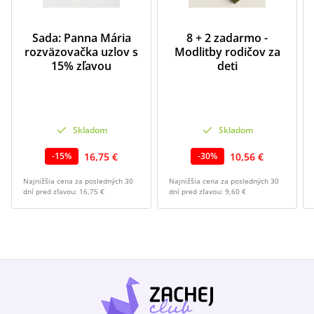
Sada: Panna Mária
8 + 2 zadarmo -
rozväzovačka uzlov s
Modlitby rodičov za
15% zľavou
deti
Skladom
Skladom
16,75 €
10,56 €
-
15
%
-
30
%
Najnižšia cena za posledných 30
Najnižšia cena za posledných 30
dní pred zľavou:
16,75 €
dní pred zľavou:
9,60 €