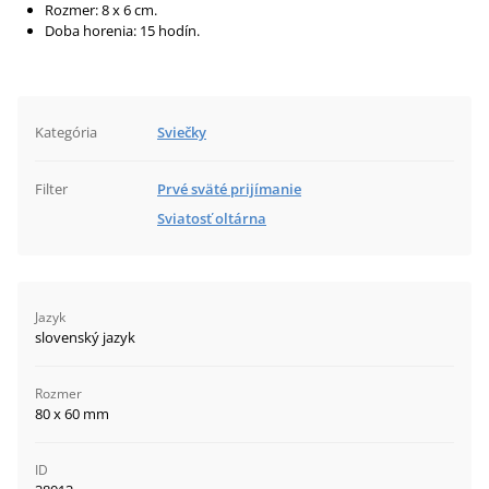
Rozmer: 8 x 6 cm.
Doba horenia: 15 hodín.
Kategória
Sviečky
Filter
Prvé sväté prijímanie
Sviatosť oltárna
Jazyk
slovenský jazyk
Rozmer
80 x 60 mm
ID