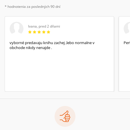
* hodnotenia za posledných 90 dní
Ivana
,
pred 2 dňami
vyborné predavaju knihu zachej ,lebo normalne v
Per
obchode nikdy nenajde .