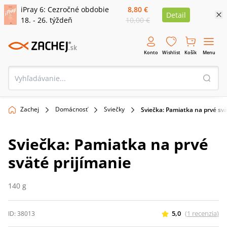
iPray 6: Cezročné obdobie
8,80 €
Detail
18. - 26. týždeň
10,00 €
Konto
Wishlist
Košík
Menu
Zachej
Domácnosť
Sviečky
Sviečka: Pamiatka na prvé svä
Sviečka: Pamiatka na prvé
sväté prijímanie
140 g
5,0
(
1
recenzia
)
ID:
38013