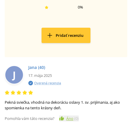
0
%
Pridať recenziu
Jana
(40)
J
17. mája 2025
Overená recenzia
Pekná sviečka, vhodná na dekoráciu oslavy 1. sv. prijímania, aj ako
spomienka na tento krásny deň.
Pomohla vám táto recenzia?
Áno
(
0
)