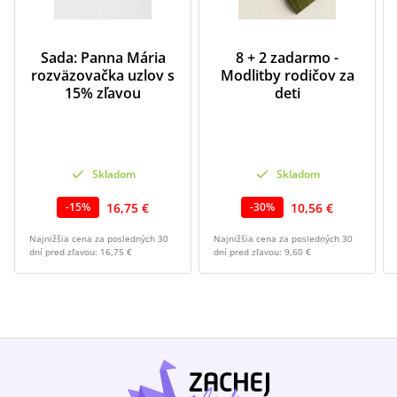
Sada: Panna Mária
8 + 2 zadarmo -
rozväzovačka uzlov s
Modlitby rodičov za
15% zľavou
deti
Skladom
Skladom
16,75 €
10,56 €
-
15
%
-
30
%
Najnižšia cena za posledných 30
Najnižšia cena za posledných 30
dní pred zľavou:
16,75 €
dní pred zľavou:
9,60 €