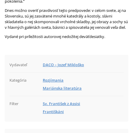
pokolenia.“
Dnes možno overiť pravdivosť tejto predpovede: v celom svete, aj na
Slovensku, sú jej zasvätené mnohé katedrály a kostoly, slávni
skladatelia o nej skomponovali vrcholné skladby, jej obrazy a sochy sú
v hlavných galériách sveta, básnici a spisovatelia jej venovali veľa diel.
Vydané pri príležitosti autorovej nedožitej deväťdesiatky.
Vydavateľ
DACO – Jozef Mikloško
Kategória
Rozjímania
Mariánska literatúra
Filter
Sv. František z Assisi
Františkáni