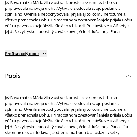
Ježišova matka Mária žila v ústraní, prosto a skromne, ticho sa
pripravovala na svoju úlohu. Vytrvalo sledovala svoje poslanie a
splnila ho. Uverila a nepochybovala, prijala aj to, čomu nerozumela,
všetko prenechala Bohu. Pri radostnom zvestovaní anjela prijala Božiu
vôľu a povedala najdôležitejšie áno v histórii. Pri návšteve u Alžbety z
jej duše vytryskol radostný chválospev: „Velebí duša moja Pána...
Prečítať celý popis
Popis
Ježišova matka Mária žila v ústraní, prosto a skromne, ticho sa
pripravovala na svoju úlohu. Vytrvalo sledovala svoje poslanie a
splnila ho. Uverila a nepochybovala, prijala aj to, čomu nerozumela,
všetko prenechala Bohu. Pri radostnom zvestovaní anjela prijala Božiu
vôľu a povedala najdôležitejšie áno v histórii. Pri návšteve u Alžbety z
jej duše vytryskol radostný chválospev: „Velebí duša moja Pána ...“ a
skromné dievča dodáva: „...odteraz ma budú blahoslaviť všetky