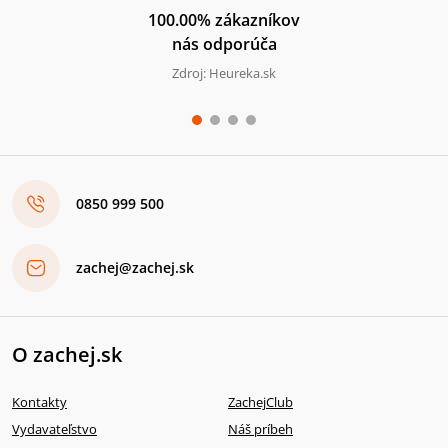
100.00% zákazníkov
nás odporúča
Zdroj: Heureka.sk
0850 999 500
zachej@zachej.sk
O zachej.sk
Kontakty
ZachejClub
Vydavateľstvo
Náš príbeh