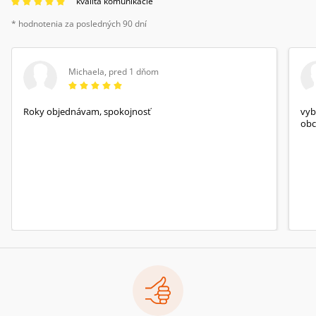
kvalita komunikácie
* hodnotenia za posledných 90 dní
Michaela
,
pred 1 dňom
Roky objednávam, spokojnosť
vyb
obc