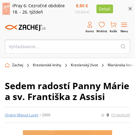
iPray 6: Cezročné obdobie
8,80 €
Detail
18. - 26. týždeň
10,00 €
Konto
Wishlist
Košík
Menu
Zachej
Kresťanské knihy
Kresťanský život
Mariánska liter
Sedem radostí Panny Márie
a sv. Františka z Assisi
0
(
0
recenzií
)
Ondrej Metod Lucký
•
2009