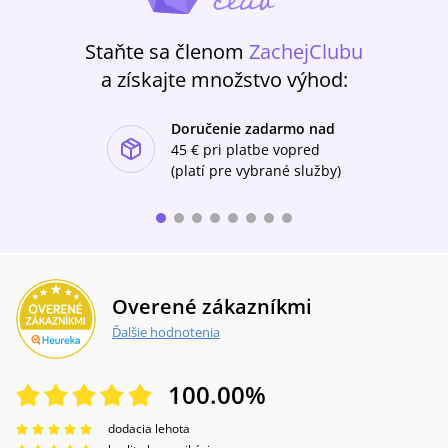
Staňte sa členom
ZachejClubu
a získajte množstvo výhod:
Doručenie zadarmo nad
ishlist-u
45 €
pri platbe vopred
(platí pre vybrané služby)
Overené zákazníkmi
Ďalšie hodnotenia
100.00
%
dodacia lehota