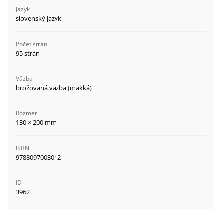
Jazyk
slovenský jazyk
Počet strán
95 strán
Väzba
brožovaná väzba (mäkká)
Rozmer
130 × 200 mm
ISBN
9788097003012
ID
3962