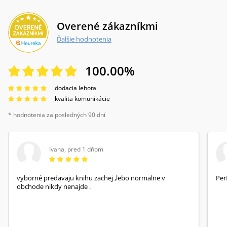
Overené zákazníkmi
Ďalšie hodnotenia
100.00
%
dodacia lehota
kvalita komunikácie
* hodnotenia za posledných 90 dní
Ivana
,
pred 1 dňom
vyborné predavaju knihu zachej ,lebo normalne v
Per
obchode nikdy nenajde .