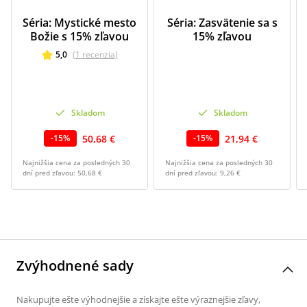
Séria: Mystické mesto
Séria: Zasvätenie sa s
Božie s 15% zľavou
15% zľavou
5,0
(
1
recenzia
)
Skladom
Skladom
50,68 €
21,94 €
-
15
%
-
15
%
Najnižšia cena za posledných 30
Najnižšia cena za posledných 30
dní pred zľavou:
50,68 €
dní pred zľavou:
9,26 €
Zvýhodnené sady
Nakupujte ešte výhodnejšie a získajte ešte výraznejšie zľavy,