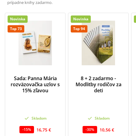
prípadne knihy zadarmo.
Novinka
Novinka
Top 73
Top 94
Sada: Panna Mária
8 + 2 zadarmo -
rozväzovačka uzlov s
Modlitby rodičov za
15% zľavou
deti
Skladom
Skladom
16,75 €
10,56 €
-
15
%
-
30
%