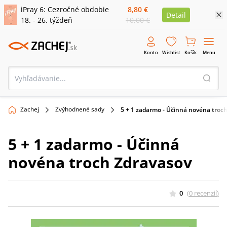
iPray 6: Cezročné obdobie
8,80 €
Detail
18. - 26. týždeň
10,00 €
Konto
Wishlist
Košík
Menu
Zachej
Zvýhodnené sady
5 + 1 zadarmo - Účinná novéna troc
5 + 1 zadarmo - Účinná
novéna troch Zdravasov
0
(
0
recenzií
)