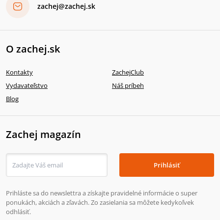
zachej@zachej.sk
O zachej.sk
Kontakty
ZachejClub
Vydavateľstvo
Náš príbeh
Blog
Zachej magazín
Prihlásiť
Prihláste sa do newslettra a získajte pravidelné informácie o super
ponukách, akciách a zľavách. Zo zasielania sa môžete kedykoľvek
odhlásiť.