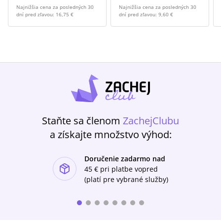
Najnižšia cena za posledných 30
Najnižšia cena za posledných 30
dní pred zľavou:
16,75 €
dní pred zľavou:
9,60 €
Staňte sa členom
ZachejClubu
a získajte množstvo výhod:
Doručenie zadarmo nad
ishlist-u
45 €
pri platbe vopred
(platí pre vybrané služby)