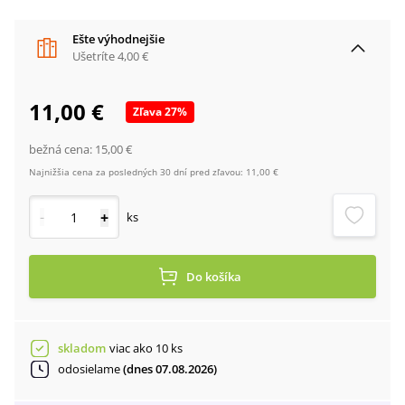
Ešte výhodnejšie
Ušetríte
4,00 €
11,00 €
Zľava
27
%
bežná cena:
15,00 €
Najnižšia cena za posledných 30 dní pred zľavou:
11,00 €
-
+
ks
Do košíka
skladom
viac ako 10 ks
odosielame
(dnes 07.08.2026)