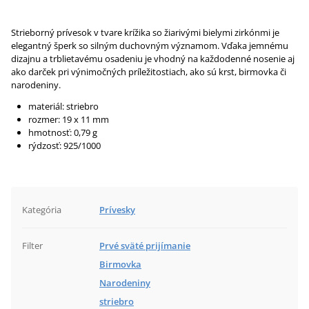
Strieborný prívesok v tvare krížika so žiarivými bielymi zirkónmi je
elegantný šperk so silným duchovným významom. Vďaka jemnému
dizajnu a trblietavému osadeniu je vhodný na každodenné nosenie aj
ako darček pri výnimočných príležitostiach, ako sú krst, birmovka či
narodeniny.
materiál: striebro
rozmer: 19 x 11 mm
hmotnosť: 0,79 g
rýdzosť: 925/1000
Kategória
Prívesky
Filter
Prvé sväté prijímanie
Birmovka
Narodeniny
striebro