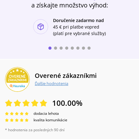
a získajte množstvo výhod:
Doručenie zadarmo nad
ishlist-u
45 €
pri platbe vopred
(platí pre vybrané služby)
Overené zákazníkmi
Ďalšie hodnotenia
100.00
%
dodacia lehota
kvalita komunikácie
* hodnotenia za posledných 90 dní