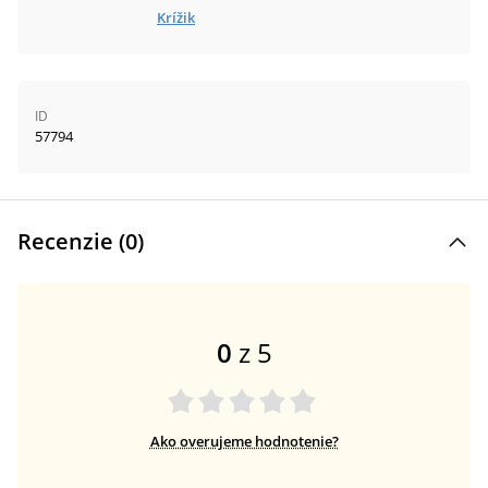
Krížik
ID
57794
Recenzie (
0
)
0
z 5
Ako overujeme hodnotenie?