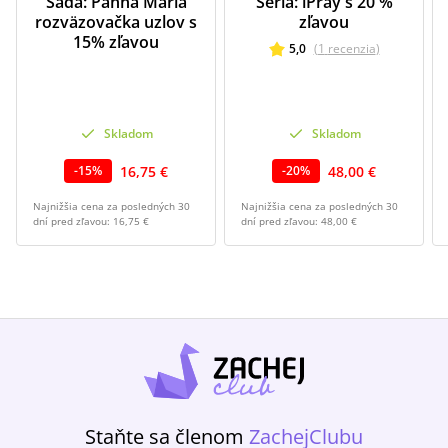
Sada: Panna Mária
Séria: iPray s 20 %
rozväzovačka uzlov s
zľavou
15% zľavou
5,0
(
1
recenzia
)
Skladom
Skladom
16,75 €
48,00 €
-
15
%
-
20
%
Najnižšia cena za posledných 30
Najnižšia cena za posledných 30
dní pred zľavou:
16,75 €
dní pred zľavou:
48,00 €
Staňte sa členom
ZachejClubu