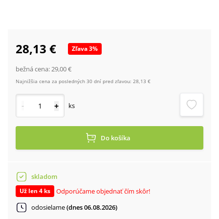
28,13 €
Zľava
3
%
bežná cena:
29,00 €
Najnižšia cena za posledných 30 dní pred zľavou:
28,13 €
-
+
ks
Do košíka
skladom
Odporúčame objednať čím skôr!
Už len 4 ks
odosielame
(dnes 06.08.2026)