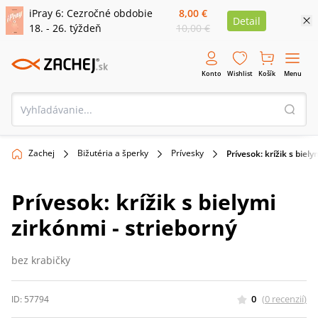
iPray 6: Cezročné obdobie
8,00 €
Detail
18. - 26. týždeň
10,00 €
Konto
Wishlist
Košík
Menu
Zachej
Bižutéria a šperky
Prívesky
Prívesok: krížik s biel
Prívesok: krížik s bielymi
zirkónmi - strieborný
bez krabičky
0
(
0
recenzií
)
ID:
57794