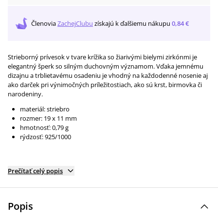
Členovia
ZachejClubu
získajú
k ďalšiemu nákupu
0,84 €
Strieborný prívesok v tvare krížika so žiarivými bielymi zirkónmi je
elegantný šperk so silným duchovným významom. Vďaka jemnému
dizajnu a trblietavému osadeniu je vhodný na každodenné nosenie aj
ako darček pri výnimočných príležitostiach, ako sú krst, birmovka či
narodeniny.
materiál: striebro
rozmer: 19 x 11 mm
hmotnosť: 0,79 g
rýdzosť: 925/1000
Prečítať celý popis
Popis