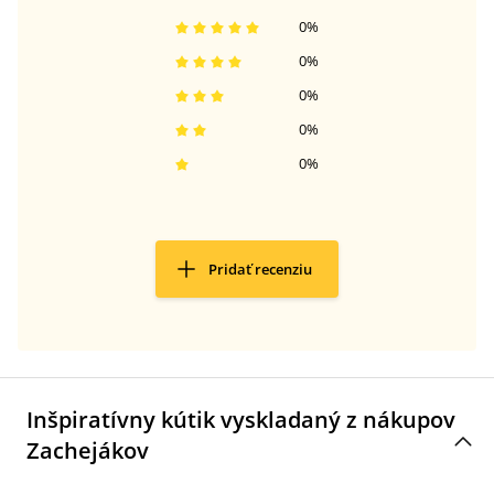
0
%
0
%
0
%
0
%
0
%
Pridať recenziu
Inšpiratívny kútik vyskladaný z nákupov
Zachejákov