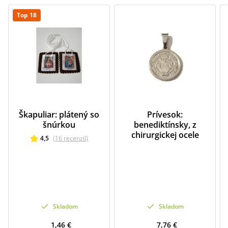
Top 18
Škapuliar: plátený so
Prívesok:
šnúrkou
benediktínsky, z
chirurgickej ocele
4,5
(
16
recenzií
)
Skladom
Skladom
1,46 €
7,76 €