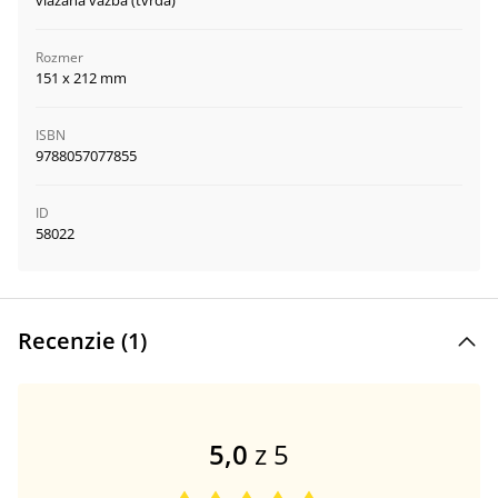
viazaná väzba (tvrdá)
Rozmer
151 x 212 mm
ISBN
9788057077855
ID
58022
Recenzie (
1
)
5,0
z 5