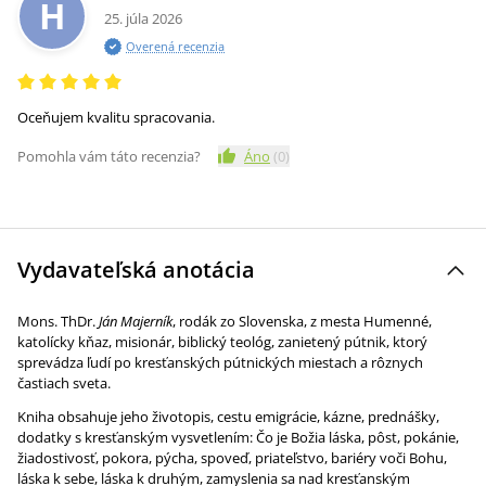
H
25. júla 2026
Overená recenzia
Oceňujem kvalitu spracovania.
Pomohla vám táto recenzia?
Áno
(
0
)
Vydavateľská anotácia
Mons. ThDr.
Ján Majerník
, rodák zo Slovenska, z mesta Humenné,
katolícky kňaz, misionár, biblický teológ, zanietený pútnik, ktorý
sprevádza ľudí po kresťanských pútnických miestach a rôznych
častiach sveta.
Kniha obsahuje jeho životopis, cestu emigrácie, kázne, prednášky,
dodatky s kresťanským vysvetlením: Čo je Božia láska, pôst, pokánie,
žiadostivosť, pokora, pýcha, spoveď, priateľstvo, bariéry voči Bohu,
láska k sebe, láska k druhým, zamyslenia sa nad kresťanským