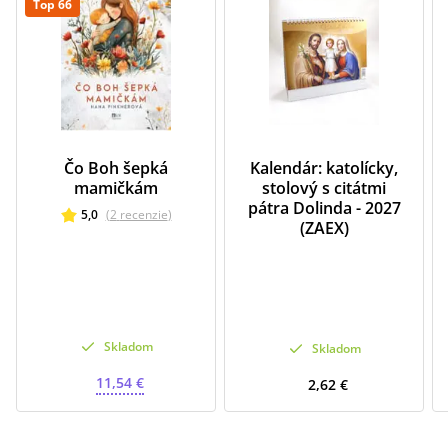
Top 66
Čo Boh šepká
Kalendár: katolícky,
mamičkám
stolový s citátmi
pátra Dolinda - 2027
5,0
(
2
recenzie
)
(ZAEX)
Skladom
Skladom
11,54 €
2,62 €