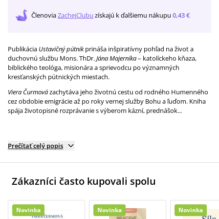
Členovia
ZachejClubu
získajú
k ďalšiemu nákupu
0,43 €
Publikácia
Ustavičný pútnik
prináša inšpiratívny pohľad na život a
duchovnú službu Mons. ThDr.
Jána Majerníka
– katolíckeho kňaza,
biblického teológa, misionára a sprievodcu po významných
kresťanských pútnických miestach.
Viera Čurmová
zachytáva jeho životnú cestu od rodného Humenného
cez obdobie emigrácie až po roky vernej služby Bohu a ľuďom. Kniha
spája životopisné rozprávanie s výberom kázní, prednášok...
Prečítať celý popis
Zákazníci často kupovali spolu
Novinka
Novinka
Novinka