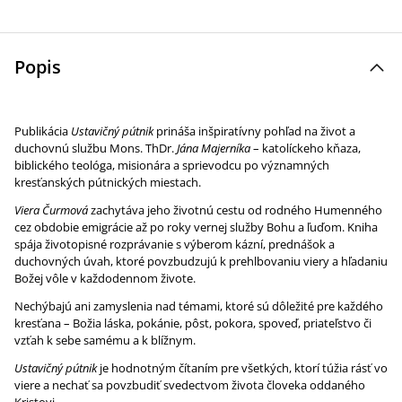
Popis
Publikácia
Ustavičný pútnik
prináša inšpiratívny pohľad na život a
duchovnú službu Mons. ThDr.
Jána Majerníka
– katolíckeho kňaza,
biblického teológa, misionára a sprievodcu po významných
kresťanských pútnických miestach.
Viera Čurmová
zachytáva jeho životnú cestu od rodného Humenného
cez obdobie emigrácie až po roky vernej služby Bohu a ľuďom. Kniha
spája životopisné rozprávanie s výberom kázní, prednášok a
duchovných úvah, ktoré povzbudzujú k prehlbovaniu viery a hľadaniu
Božej vôle v každodennom živote.
Nechýbajú ani zamyslenia nad témami, ktoré sú dôležité pre každého
kresťana – Božia láska, pokánie, pôst, pokora, spoveď, priateľstvo či
vzťah k sebe samému a k blížnym.
Ustavičný pútnik
je hodnotným čítaním pre všetkých, ktorí túžia rásť vo
viere a nechať sa povzbudiť svedectvom života človeka oddaného