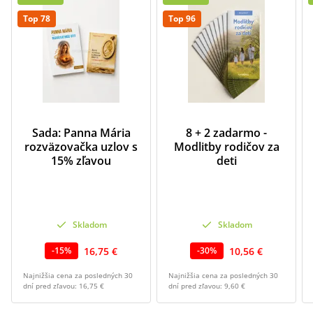
Top 78
Top 96
Sada: Panna Mária
8 + 2 zadarmo -
rozväzovačka uzlov s
Modlitby rodičov za
15% zľavou
deti
Skladom
Skladom
16,75 €
10,56 €
-
15
%
-
30
%
Najnižšia cena za posledných 30
Najnižšia cena za posledných 30
dní pred zľavou:
16,75 €
dní pred zľavou:
9,60 €