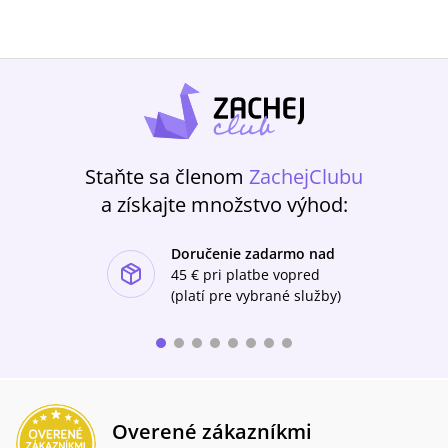
Staňte sa členom
ZachejClubu
a získajte množstvo výhod:
Doručenie zadarmo nad
ishlist-u
45 €
pri platbe vopred
(platí pre vybrané služby)
Overené zákazníkmi