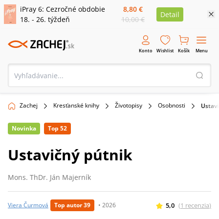
iPray 6: Cezročné obdobie
8,80 €
Detail
18. - 26. týždeň
10,00 €
Konto
Wishlist
Košík
Menu
Zachej
Kresťanské knihy
Životopisy
Osobnosti
Ustavi
Novinka
Top 52
Ustavičný pútnik
Mons. ThDr. Ján Majerník
5,0
(
1
recenzia
)
Viera Čurmová
Top autor 39
•
2026