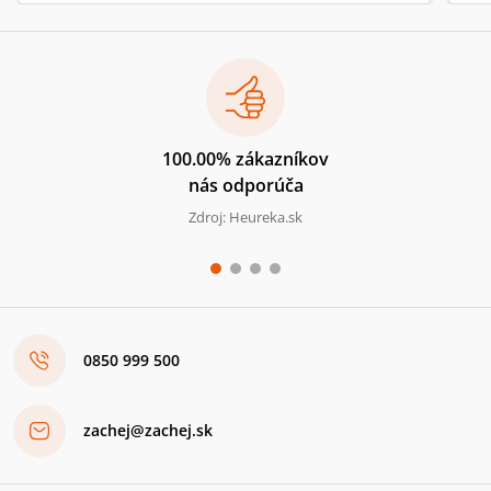
100.00% zákazníkov
nás odporúča
Zdroj: Heureka.sk
0850 999 500
zachej@zachej.sk