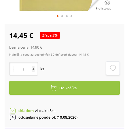
Prelistovať
14,45 €
Zľava
3
%
bežná cena:
14,90 €
Najnižšia cena za posledných 30 dní pred zľavou:
14,45 €
-
+
ks
Do košíka
skladom
viac ako 5ks
odosielame
pondelok (10.08.2026)