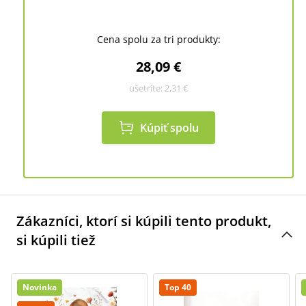
Cena spolu za tri produkty:
28,09 €
ušetríte:
2,31 €
Kúpiť spolu
Zákazníci, ktorí si kúpili tento produkt,
si kúpili tiež
Novinka
Top 40