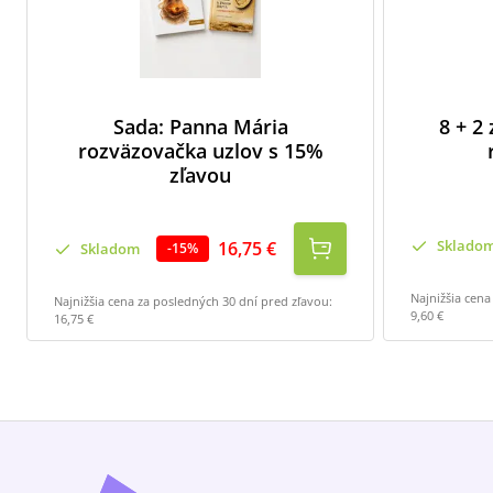
Sada: Panna Mária
8 + 2
rozväzovačka uzlov s 15%
zľavou
Sklado
16,75 €
Skladom
-
15
%
Najnižšia cena
Najnižšia cena za posledných 30 dní pred zľavou:
9,60 €
16,75 €