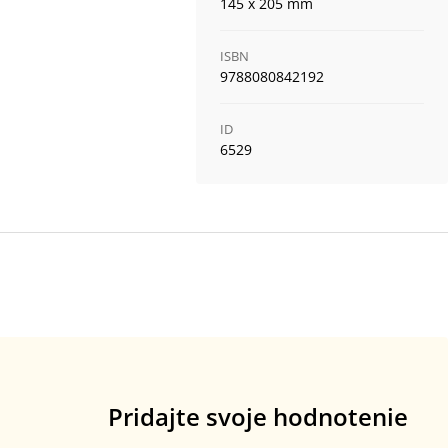
145 x 205 mm
ISBN
9788080842192
ID
6529
Pridajte svoje hodnotenie