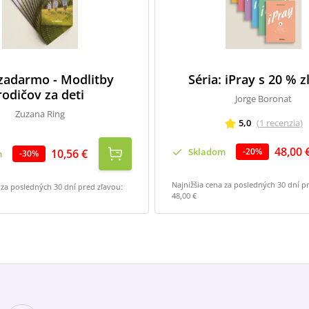
 zadarmo - Modlitby
Séria: iPray s 20 % 
rodičov za deti
Jorge Boronat
Zuzana Ring
5,0
(
1
recenzia
)
48,00 
Skladom
-
20
%
10,56 €
m
-
30
%
Najnižšia cena za posledných 30 dní p
 za posledných 30 dní pred zľavou:
48,00 €