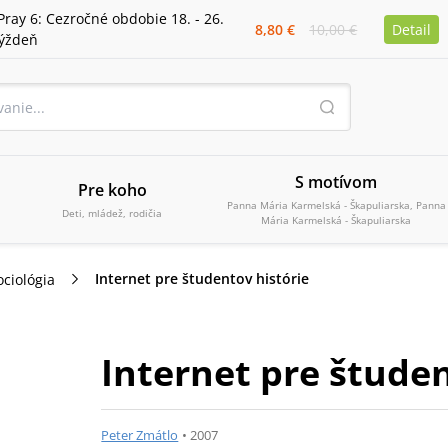
Pray 6: Cezročné obdobie 18. - 26.
8,80 €
10,00 €
Detail
týždeň
S motívom
Pre koho
Panna Mária Karmelská - Škapuliarska, Panna
Deti, mládež, rodičia
Mária Karmelská - Škapuliarska
Internet pre študentov histórie
ociológia
Internet pre študen
Peter Zmátlo
•
2007