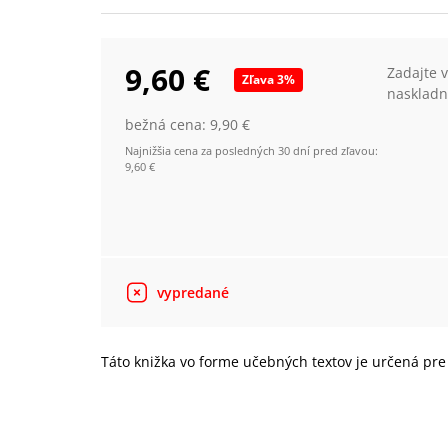
9,60 €
Zadajte 
Zľava
3
%
naskladn
bežná cena:
9,90 €
Najnižšia cena za posledných 30 dní pred zľavou:
9,60 €
vypredané
Táto knižka vo forme učebných textov je určená pre 