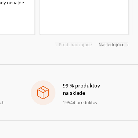
dy nenajde .
Predchadzajúce
Nasledujúce
99 % produktov
na sklade
ch
19544 produktov