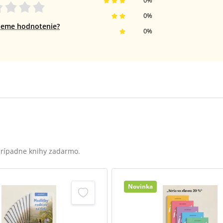
0
%
0
%
jeme hodnotenie?
0
%
 prípadne knihy zadarmo.
Novinka