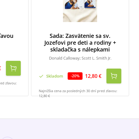
zľavou
Sada: Zasvätenie sa sv.
Jozefovi pre deti a rodiny +
skladačka s nálepkami
Donald Calloway; Scott L. Smith Jr.
€
12,80 €
Skladom
-
20
%
red zľavou:
Najnižšia cena za posledných 30 dní pred zľavou:
12,80 €