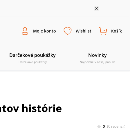
Moje konto
Wishlist
Košík
Darčekové poukážky
Novinky
Darčekové poukážky
Najnovšie v našej ponuke
tov histórie
0
(
0
recenzií
)