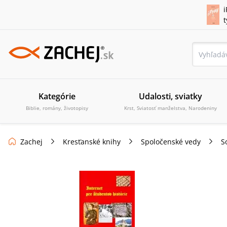
i
Kategórie
Udalosti, sviatky
Biblie, romány, životopisy
Krst, Sviatosť manželstva, Narodeniny
Zachej
Kresťanské knihy
Spoločenské vedy
S