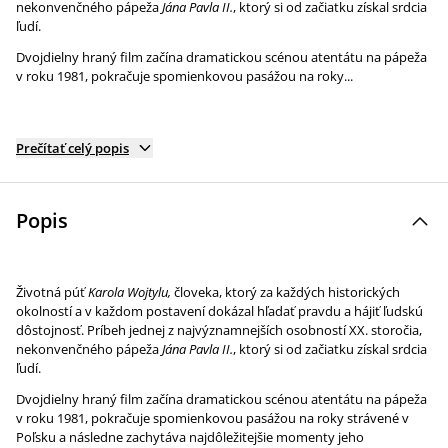
nekonvenčného pápeža
Jána Pavla II.
, ktorý si od začiatku získal srdcia
ľudí.
Dvojdielny hraný film začína dramatickou scénou atentátu na pápeža
v roku 1981, pokračuje spomienkovou pasážou na roky...
Prečítať celý popis
Popis
Životná púť
Karola Wojtylu,
človeka, ktorý za každých historických
okolností a v každom postavení dokázal hľadať pravdu a hájiť ľudskú
dôstojnosť. Príbeh jednej z najvýznamnejších osobností XX. storočia,
nekonvenčného pápeža
Jána Pavla II.
, ktorý si od začiatku získal srdcia
ľudí.
Dvojdielny hraný film začína dramatickou scénou atentátu na pápeža
v roku 1981, pokračuje spomienkovou pasážou na roky strávené v
Poľsku a následne zachytáva najdôležitejšie momenty jeho