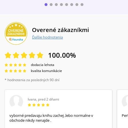
Overené zákazníkmi
Ďalšie hodnotenia
100.00
%
dodacia lehota
kvalita komunikácie
* hodnotenia za posledných 90 dní
Ivana
,
pred 2 dňami
vyborné predavaju knihu zachej ,lebo normalne v
Per
obchode nikdy nenajde .