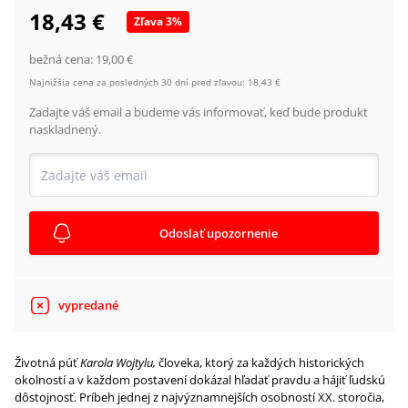
18,43 €
Zľava
3
%
bežná cena:
19,00 €
Najnižšia cena za posledných 30 dní pred zľavou:
18,43 €
Zadajte váš email a budeme vás informovať, keď bude produkt
naskladnený.
Odoslať upozornenie
vypredané
Životná púť
Karola Wojtylu,
človeka, ktorý za každých historických
okolností a v každom postavení dokázal hľadať pravdu a hájiť ľudskú
dôstojnosť. Príbeh jednej z najvýznamnejších osobností XX. storočia,