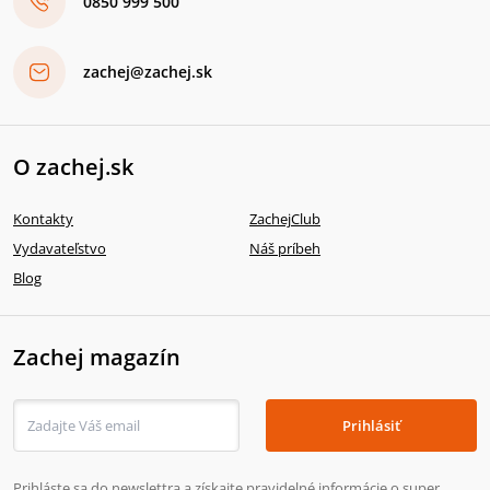
0850 999 500
zachej@zachej.sk
O zachej.sk
Kontakty
ZachejClub
Vydavateľstvo
Náš príbeh
Blog
Zachej magazín
Prihlásiť
Prihláste sa do newslettra a získajte pravidelné informácie o super