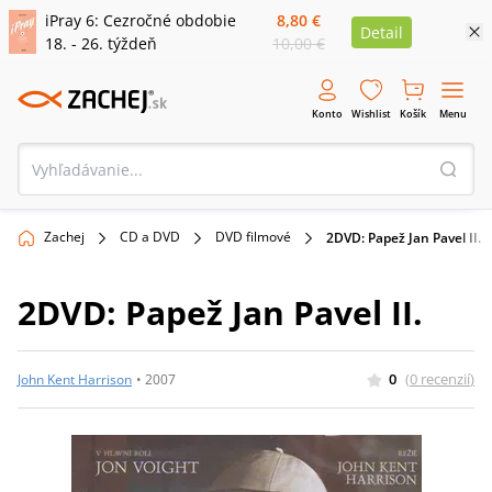
iPray 6: Cezročné obdobie
8,80 €
Detail
18. - 26. týždeň
10,00 €
Konto
Wishlist
Košík
Menu
Zachej
CD a DVD
DVD filmové
2DVD: Papež Jan Pavel II.
2DVD: Papež Jan Pavel II.
0
(
0
recenzií
)
John Kent Harrison
•
2007