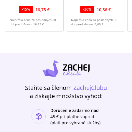
16,75 €
10,56 €
-
15
%
-
30
%
Najnižšia cena za posledných 30
Najnižšia cena za posledných 30
dní pred zľavou:
16,75 €
dní pred zľavou:
9,60 €
Staňte sa členom
ZachejClubu
a získajte množstvo výhod:
Doručenie zadarmo nad
ishlist-u
45 €
pri platbe vopred
(platí pre vybrané služby)