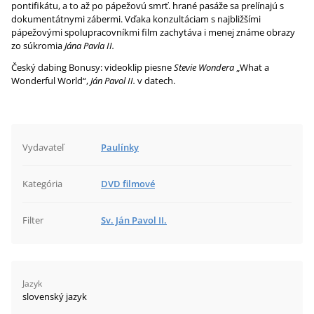
pontifikátu, a to až po pápežovú smrť. hrané pasáže sa prelínajú s
dokumentátnymi zábermi. Vďaka konzultáciam s najbližšími
pápežovými spolupracovníkmi film zachytáva i menej známe obrazy
zo súkromia
Jána Pavla II.
Český dabing Bonusy: videoklip piesne
Stevie Wondera
„What a
Wonderful World“,
Ján Pavol II.
v datech.
Vydavateľ
Paulínky
Kategória
DVD filmové
Filter
Sv. Ján Pavol II.
Jazyk
slovenský jazyk