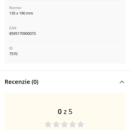
Rozmer
135 x 190 mm
EAN
8595170900073
ID
7570
Recenzie (
0
)
0
z 5